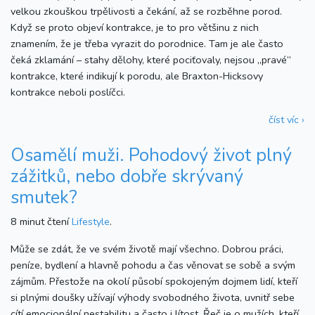
velkou zkouškou trpělivosti a čekání, až se rozběhne porod.
Když se proto objeví kontrakce, je to pro většinu z nich
znamením, že je třeba vyrazit do porodnice. Tam je ale často
čeká zklamání – stahy dělohy, které pociťovaly, nejsou „pravé“
kontrakce, které indikují k porodu, ale Braxton-Hicksovy
kontrakce neboli poslíčci.
číst víc ›
Osamělí muži. Pohodový život plný
zážitků, nebo dobře skrývaný
smutek?
8 minut čtení
Lifestyle
.
Může se zdát, že ve svém životě mají všechno. Dobrou práci,
peníze, bydlení a hlavně pohodu a čas věnovat se sobě a svým
zájmům. Přestože na okolí působí spokojeným dojmem lidí, kteří
si plnými doušky užívají výhody svobodného života, uvnitř sebe
cítí emocionální nestabilitu a často i lítost. Řeč je o mužích, kteří