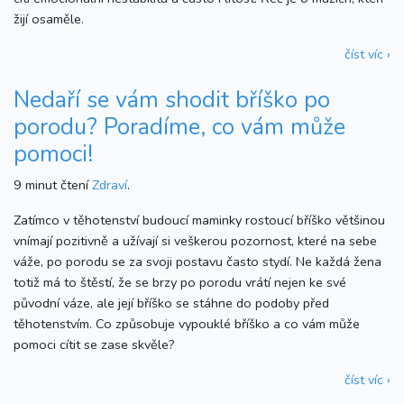
žijí osaměle.
číst víc ›
Nedaří se vám shodit bříško po
porodu? Poradíme, co vám může
pomoci!
9 minut čtení
Zdraví
.
Zatímco v těhotenství budoucí maminky rostoucí bříško většinou
vnímají pozitivně a užívají si veškerou pozornost, které na sebe
váže, po porodu se za svoji postavu často stydí. Ne každá žena
totiž má to štěstí, že se brzy po porodu vrátí nejen ke své
původní váze, ale její bříško se stáhne do podoby před
těhotenstvím. Co způsobuje vypouklé bříško a co vám může
pomoci cítit se zase skvěle?
číst víc ›