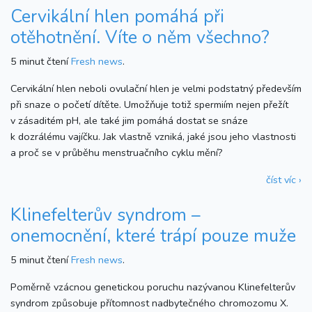
Cervikální hlen pomáhá při
otěhotnění. Víte o něm všechno?
5 minut čtení
Fresh news
.
Cervikální hlen neboli ovulační hlen je velmi podstatný především
při snaze o početí dítěte. Umožňuje totiž spermiím nejen přežít
v zásaditém pH, ale také jim pomáhá dostat se snáze
k dozrálému vajíčku. Jak vlastně vzniká, jaké jsou jeho vlastnosti
a proč se v průběhu menstruačního cyklu mění?
číst víc ›
Klinefelterův syndrom –
onemocnění, které trápí pouze muže
5 minut čtení
Fresh news
.
Poměrně vzácnou genetickou poruchu nazývanou Klinefelterův
syndrom způsobuje přítomnost nadbytečného chromozomu X.