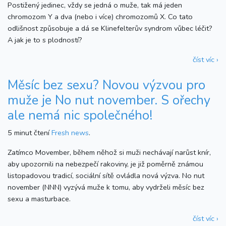
Postižený jedinec, vždy se jedná o muže, tak má jeden
chromozom Y a dva (nebo i více) chromozomů X. Co tato
odlišnost způsobuje a dá se Klinefelterův syndrom vůbec léčit?
A jak je to s plodností?
číst víc ›
Měsíc bez sexu? Novou výzvou pro
muže je No nut november. S ořechy
ale nemá nic společného!
5 minut čtení
Fresh news
.
Zatímco Movember, během něhož si muži nechávají narůst knír,
aby upozornili na nebezpečí rakoviny, je již poměrně známou
listopadovou tradicí, sociální sítě ovládla nová výzva. No nut
november (NNN) vyzývá muže k tomu, aby vydrželi měsíc bez
sexu a masturbace.
číst víc ›