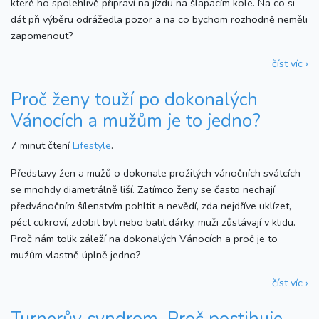
které ho spolehlivě připraví na jízdu na šlapacím kole. Na co si
dát při výběru odrážedla pozor a na co bychom rozhodně neměli
zapomenout?
číst víc ›
Proč ženy touží po dokonalých
Vánocích a mužům je to jedno?
7 minut čtení
Lifestyle
.
Představy žen a mužů o dokonale prožitých vánočních svátcích
se mnohdy diametrálně liší. Zatímco ženy se často nechají
předvánočním šílenstvím pohltit a nevědí, zda nejdříve uklízet,
péct cukroví, zdobit byt nebo balit dárky, muži zůstávají v klidu.
Proč nám tolik záleží na dokonalých Vánocích a proč je to
mužům vlastně úplně jedno?
číst víc ›
Turnerův syndrom. Proč postihuje