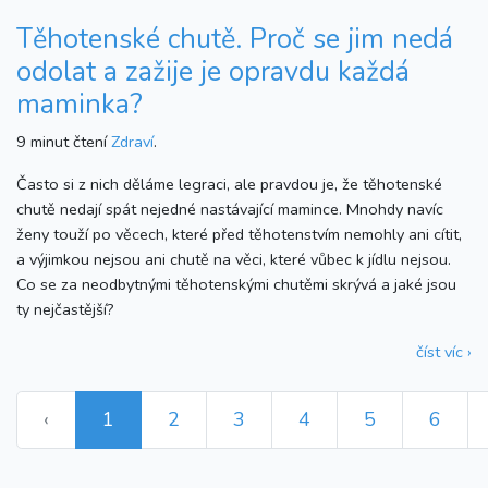
Těhotenské chutě. Proč se jim nedá
odolat a zažije je opravdu každá
maminka?
9 minut čtení
Zdraví
.
Často si z nich děláme legraci, ale pravdou je, že těhotenské
chutě nedají spát nejedné nastávající mamince. Mnohdy navíc
ženy touží po věcech, které před těhotenstvím nemohly ani cítit,
a výjimkou nejsou ani chutě na věci, které vůbec k jídlu nejsou.
Co se za neodbytnými těhotenskými chutěmi skrývá a jaké jsou
ty nejčastější?
číst víc ›
‹
1
2
3
4
5
6