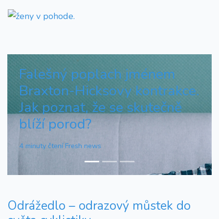
Falešný poplach jménem
Braxton-Hicksovy kontrakce.
Jak poznat, že se skutečně
blíží porod?
4 minuty čtení
Fresh news
Odrážedlo – odrazový můstek do