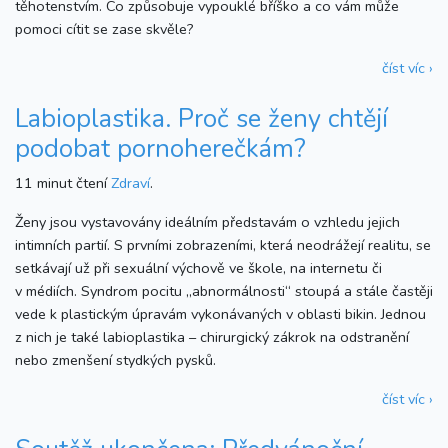
těhotenstvím. Co způsobuje vypouklé bříško a co vám může
pomoci cítit se zase skvěle?
číst víc ›
Labioplastika. Proč se ženy chtějí
podobat pornoherečkám?
11 minut čtení
Zdraví
.
Ženy jsou vystavovány ideálním představám o vzhledu jejich
intimních partií. S prvními zobrazeními, která neodrážejí realitu, se
setkávají už při sexuální výchově ve škole, na internetu či
v médiích. Syndrom pocitu „abnormálnosti“ stoupá a stále častěji
vede k plastickým úpravám vykonávaných v oblasti bikin. Jednou
z nich je také labioplastika – chirurgický zákrok na odstranění
nebo zmenšení stydkých pysků.
číst víc ›