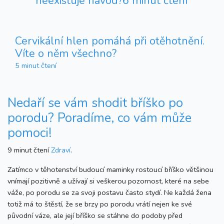
neexistuje návod?
6 minut čtení
Cervikální hlen pomáhá při otěhotnění.
Víte o něm všechno?
5 minut čtení
Nedaří se vám shodit bříško po
porodu? Poradíme, co vám může
pomoci!
9 minut čtení
Zdraví
.
Zatímco v těhotenství budoucí maminky rostoucí bříško většinou
vnímají pozitivně a užívají si veškerou pozornost, které na sebe
váže, po porodu se za svoji postavu často stydí. Ne každá žena
totiž má to štěstí, že se brzy po porodu vrátí nejen ke své
původní váze, ale její bříško se stáhne do podoby před