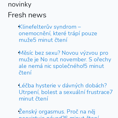
novinky
Fresh news
Klinefelterův syndrom –
onemocnění, které trápí pouze
muže
5 minut čtení
Měsíc bez sexu? Novou výzvou pro
muže je No nut november. S ořechy
ale nemá nic společného!
5 minut
čtení
Léčba hysterie v dávných dobách?
Utrpení, bolest a sexuální frustrace
7
minut čtení
Ženský orgasmus. Proč na něj