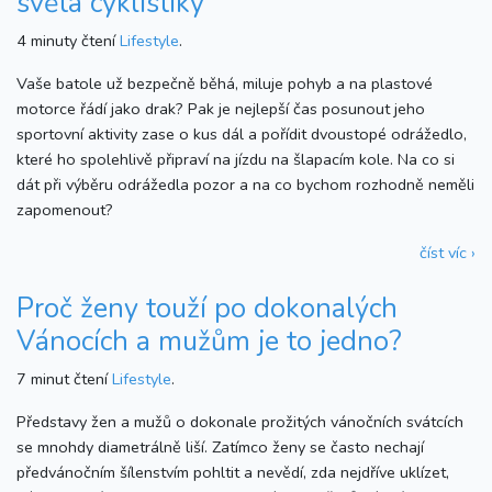
světa cyklistiky
4 minuty čtení
Lifestyle
.
Vaše batole už bezpečně běhá, miluje pohyb a na plastové
motorce řádí jako drak? Pak je nejlepší čas posunout jeho
sportovní aktivity zase o kus dál a pořídit dvoustopé odrážedlo,
které ho spolehlivě připraví na jízdu na šlapacím kole. Na co si
dát při výběru odrážedla pozor a na co bychom rozhodně neměli
zapomenout?
číst víc ›
Proč ženy touží po dokonalých
Vánocích a mužům je to jedno?
7 minut čtení
Lifestyle
.
Představy žen a mužů o dokonale prožitých vánočních svátcích
se mnohdy diametrálně liší. Zatímco ženy se často nechají
předvánočním šílenstvím pohltit a nevědí, zda nejdříve uklízet,