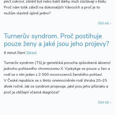
péct cukroví, zdobit byt nebo balit dárky, muži zůstávají v klidu.
Proč nám tolik záleží na dokonalých Vánocích a proč je to
mužům vlastně úplně jedno?
číst víc ›
Turnerův syndrom. Proč postihuje
pouze ženy a jaké jsou jeho projevy?
6 minut čtení
Zdraví
.
Turnerův syndrom (TS) je genetická porucha způsobená absencí
jednoho pohlavního chromozomu X. Vyskytuje se pouze u žen a
rodí se s ním jeden z 2 000 novorozenců ženského pohlaví.
V České republice se s tímto onemocněním rodí zhruba 20–25
dívek ročně. Jak se syndrom projevuje, jaké jsou jeho příznaky a
proč je stěžejní včasná diagnóza?
číst víc ›