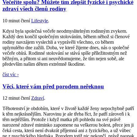
Večeříte spolu? Můžete tím zlepšit fyzické i psychické
zdraví všech členů rodiny
10 minut čtení
Lifestyle
.
Kdysi byla společná večeře neodmyslitelným rodinným zvykem.
Každý den končil společným stolováním, během něhož si členové
rodiny navzájem vyslechli a vyprávěli všechno, co během
uplynulého dne zažili. Doba, ve které žijeme dnes, nás o společné
večeře obírá. Rodinné stolování se stává spíše příležitostným než
běžným, a přitom si ani neuvědomujeme, že tím nejen sobě, ale
především našim dětem extrémně škodíme.
číst víc ›
Věci, které vám před porodem neřeknou
12 minut čtení
Zdraví
.
Těhotenství je obdobím, které v životě každé ženy nepochybně patří
k těm nejkrásnějším. Narovinu je ale třeba říct, že patří zároveň i k
těm nejtěžším. Protože i když matka při pohledu na své právě
narozené zdravé miminko zapomene na veškerou bolest, přece jen ji
čeká cesta, která není dvakrát příjemná ani z fyzického, a už vůbec
ne z psychického hlediska. Porodem totiž nic nekončí, právě naopak