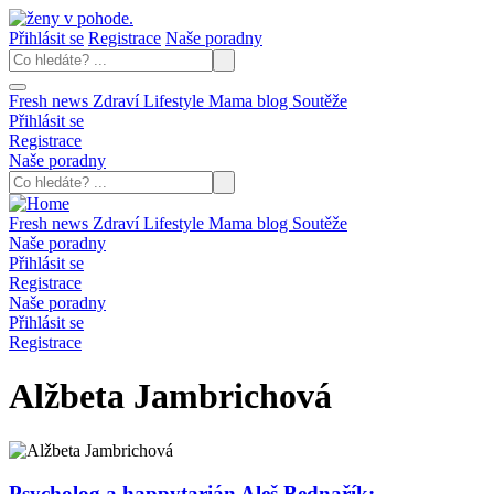
Přihlásit se
Registrace
Naše poradny
Fresh news
Zdraví
Lifestyle
Mama blog
Soutěže
Přihlásit se
Registrace
Naše poradny
Fresh news
Zdraví
Lifestyle
Mama blog
Soutěže
Naše poradny
Přihlásit se
Registrace
Naše poradny
Přihlásit se
Registrace
Alžbeta Jambrichová
Psycholog a happytarián Aleš Bednařík: