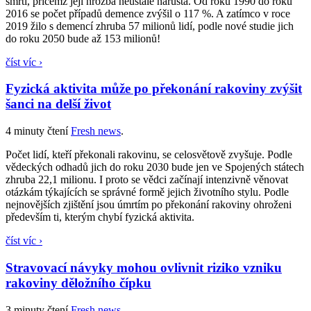
smrti, přičemž její hrozba neustále narůstá. Od roku 1990 do roku
2016 se počet případů demence zvýšil o 117 %. A zatímco v roce
2019 žilo s demencí zhruba 57 milionů lidí, podle nové studie jich
do roku 2050 bude až 153 milionů!
číst víc ›
Fyzická aktivita může po překonání rakoviny zvýšit
šanci na delší život
4 minuty čtení
Fresh news
.
Počet lidí, kteří překonali rakovinu, se celosvětově zvyšuje. Podle
vědeckých odhadů jich do roku 2030 bude jen ve Spojených státech
zhruba 22,1 milionu. I proto se vědci začínají intenzivně věnovat
otázkám týkajících se správné formě jejich životního stylu. Podle
nejnovějších zjištění jsou úmrtím po překonání rakoviny ohroženi
především ti, kterým chybí fyzická aktivita.
číst víc ›
Stravovací návyky mohou ovlivnit riziko vzniku
rakoviny děložního čípku
3 minuty čtení
Fresh news
.