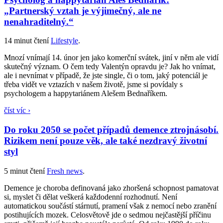
„Partnerský vztah je výjimečný, ale ne
nenahraditelný.“
14 minut čtení
Lifestyle
.
Mnozí vnímají 14. únor jen jako komerční svátek, jiní v něm ale vidí
skutečný význam. O čem tedy Valentýn opravdu je? Jak ho vnímat,
ale i nevnímat v případě, že jste single, či o tom, jaký potenciál je
třeba vidět ve vztazích v našem životě, jsme si povídaly s
psychologem a happytariánem Alešem Bednaříkem.
číst víc ›
Do roku 2050 se počet případů demence ztrojnásobí.
Rizikem není pouze věk, ale také nezdravý životní
styl
5 minut čtení
Fresh news
.
Demence je choroba definovaná jako zhoršená schopnost pamatovat
si, myslet či dělat veškerá každodenní rozhodnutí. Není
automatickou součástí stárnutí, pramení však z nemocí nebo zranění
postihujících mozek. Celosvětově jde o sedmou nejčastější příčinu