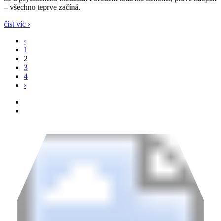
– všechno teprve začíná.
číst víc ›
‹
1
2
3
4
›