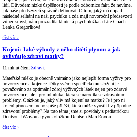
lidí. Důvodem nízké úspěšnosti je podle odbornice fakt, že nevíme,
jak naše předsevzetí správně definovat. O tom, jaký má dopad
následné selhání na naši psychiku a zda mají novoroční předsevzetí
vůbec smysl, nám prozradila klinická psycholožka a Life Coach
Lenka Gregoríková.
číst víc ›
Kojení: Jaké výhody z něho dítěti plynou a jak
ovlivňuje zdraví matky?
11 minut čtení
Zdraví
.
Mateřské mléko je obecně vnímáno jako nejlepší forma výživy pro
novorozence a kojence. Díky svému specifickému složení je
považováno za optimální zdroj výživných látek nejen pro zdravé
novorozence, ale i pro miminka, která se narodila se zdravotními
problémy. Otázkou je, jaký vliv má kojení na matku? Je i pro ni
kojení přínosem, nebo spíše přítěží, která může vyústit i v případné
zdravotní problémy? Na toto téma jsme si povídaly s pediatričkou
Denisou Jaššovou a gynekoložkou Denisou Marcišovou.
číst víc ›