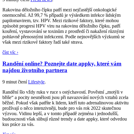
Rakovina děložního čípku patří mezi nejčastější onkologické
onemocnění. Až 99,7 % případů je výsledkem infekce lidským
papilomavirem, tzv. HPV. Mezi rizikové faktory, které mohou
způsobit progresi HPV viru na rakovinu děložního čípku, patří
kouření, vystavování se toxinům z prostředí či nakažení různými
pohlavně přenosnými infekcemi. Podle nejnovějších výzkumů se
však mezi rizikové faktory řadí také strava.
číst víc ›
Randění online? Poznejte date appky, které vám
najdou životního partnera
9 minut čtení
Lifestyle
.
Randění šlo vždy ruku v ruce s ostýchavostí. Pověstní „motýli v
břiše“ a pocity nesmělosti jsou při navazování nových vztahů zcela
běžné. Pokud však patříte k lidem, kteří tuto adrenalinovou aktivitu
prožívají o něco intenzivněji, bude pro vás rok 2022 skutečnou
výzvou. Vidinu lepší, a v tomto případě zejména i jednodušší,
budoucnosti však slibují různé trendy a date appky, které odvedou
kus práce za vás.