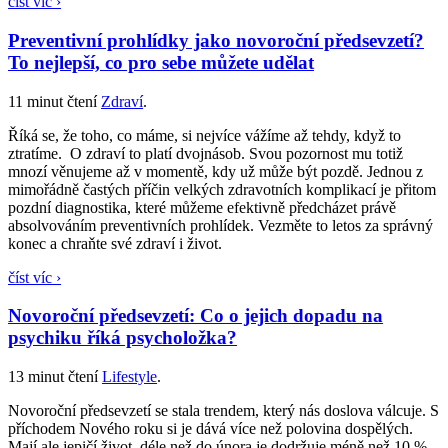
číst víc ›
Preventivní prohlídky jako novoroční předsevzetí?
To nejlepší, co pro sebe můžete udělat
11 minut čtení
Zdraví
.
Říká se, že toho, co máme, si nejvíce vážíme až tehdy, když to
ztratíme. O zdraví to platí dvojnásob. Svou pozornost mu totiž
mnozí věnujeme až v momentě, kdy už může být pozdě. Jednou z
mimořádně častých příčin velkých zdravotních komplikací je přitom
pozdní diagnostika, které můžeme efektivně předcházet právě
absolvováním preventivních prohlídek. Vezměte to letos za správný
konec a chraňte své zdraví i život.
číst víc ›
Novoroční předsevzetí: Co o jejich dopadu na
psychiku říká psycholožka?
13 minut čtení
Lifestyle
.
Novoroční předsevzetí se stala trendem, který nás doslova válcuje. S
příchodem Nového roku si je dává více než polovina dospělých.
Mají ale jepičí život, déle než do února je dodržuje méně než 10 %