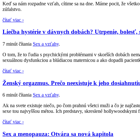
Keď sa nám rozpadne vzťah, cítime sa na dne. Máme pocit, že všetko t
zúfalstvo.
čítať viac ›
Liečba hystérie v dávnych dobách? Utrpenie, bolesť, 
7 minút čítania
Sex a vzťahy
.
O tom, že to ľudia s psychickými problémami v skorších dobách nemali 
sexuálnou dysfunkciou a blúdiacou maternicou a ako dopadli pacientky
čítať viac ›
Ženský orgazmus. Prečo neexistuje k jeho dosiahnut
6 minút čítania
Sex a vzťahy
.
Ak na svete existuje niečo, po čom prahnú všetci muži a čo je najčas
sexe tou najvyššou métou. Ich predstavy, skreslené hollywoodskymi fi
čítať viac ›
Sex a menopauza: Otvára sa nová kapitola