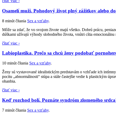
čítať viac ›
Osamelí muži. Pohodový život plný zážitkov alebo d
8 minút čítania
Sex a vzťahy
.
Môže sa zdať, že vo svojom živote majú všetko. Dobrú prácu, peniaz
dúškami užívajú výhody slobodného života, vnútri cítia emocionálnu ne
čítať viac ›
Labioplastika. Prečo sa chcú ženy podobať pornohe
10 minút čítania
Sex a vzťahy
.
Ženy sú vystavované idealistickým predstavám o vzhľade ich intímnych
pocitu „abnormálnosti“ stúpa a stále častejšie vedie k plastickým úp
ohanbia.
čítať viac ›
Keď rozchod bolí. Poznáte syndróm zlomeného srdca
7 minút čítania
Sex a vzťahy
.