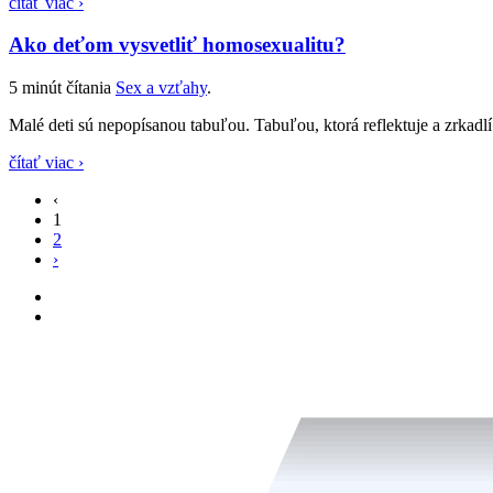
čítať viac ›
Ako deťom vysvetliť homosexualitu?
5 minút čítania
Sex a vzťahy
.
Malé deti sú nepopísanou tabuľou. Tabuľou, ktorá reflektuje a zrkadl
čítať viac ›
‹
1
2
›