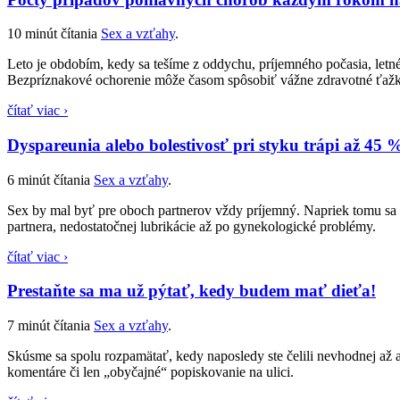
10 minút čítania
Sex a vzťahy
.
Leto je obdobím, kedy sa tešíme z oddychu, príjemného počasia, let
Bezpríznakové ochorenie môže časom spôsobiť vážne zdravotné ťažkos
čítať viac ›
Dyspareunia alebo bolestivosť pri styku trápi až 45
6 minút čítania
Sex a vzťahy
.
Sex by mal byť pre oboch partnerov vždy príjemný. Napriek tomu sa a
partnera, nedostatočnej lubrikácie až po gynekologické problémy.
čítať viac ›
Prestaňte sa ma už pýtať, kedy budem mať dieťa!
7 minút čítania
Sex a vzťahy
.
Skúsme sa spolu rozpamätať, kedy naposledy ste čelili nevhodnej až 
komentáre či len „obyčajné“ popiskovanie na ulici.