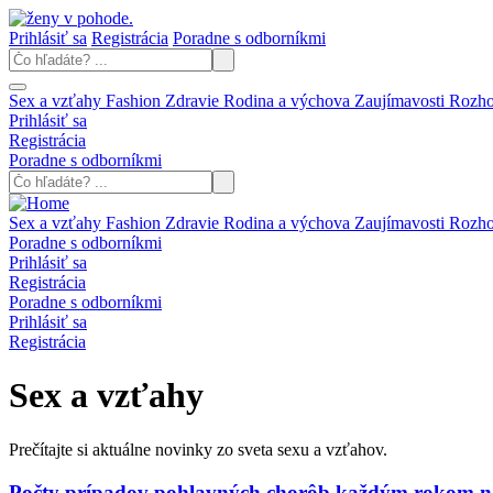
Prihlásiť sa
Registrácia
Poradne s odborníkmi
Sex a vzťahy
Fashion
Zdravie
Rodina a výchova
Zaujímavosti
Rozh
Prihlásiť sa
Registrácia
Poradne s odborníkmi
Sex a vzťahy
Fashion
Zdravie
Rodina a výchova
Zaujímavosti
Rozh
Poradne s odborníkmi
Prihlásiť sa
Registrácia
Poradne s odborníkmi
Prihlásiť sa
Registrácia
Sex a vzťahy
Prečítajte si aktuálne novinky zo sveta sexu a vzťahov.
Počty prípadov pohlavných chorôb každým rokom na