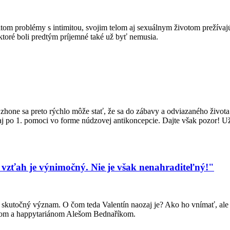
ritom problémy s intimitou, svojim telom aj sexuálnym životom prežíva
ktoré boli predtým príjemné také už byť nemusia.
zhone sa preto rýchlo môže stať, že sa do zábavy a odviazaného života 
aj po 1. pomoci vo forme núdzovej antikoncepcie. Dajte však pozor! Uži
 vzťah je výnimočný. Nie je však nenahraditeľný!"
skutočný význam. O čom teda Valentín naozaj je? Ako ho vnímať, ale aj 
ógom a happytariánom Alešom Bednaříkom.