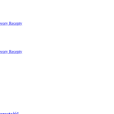
ovory
Recepty
ovory
Recepty
rastajú!