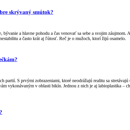
obre skrývaný smútok?
e, bývanie a hlavne pohodu a čas venovať sa sebe a svojim záujmom. A
stabilitu a často krát aj ľútosť. Reč je o mužoch, ktorí žijú osamelo.
rečkám?
 partií. S prvými zobrazeniami, ktoré neodrážajú realitu sa stretávajú
ravám vykonávaným v oblasti bikín. Jednou z nich je aj labioplastika – 
?