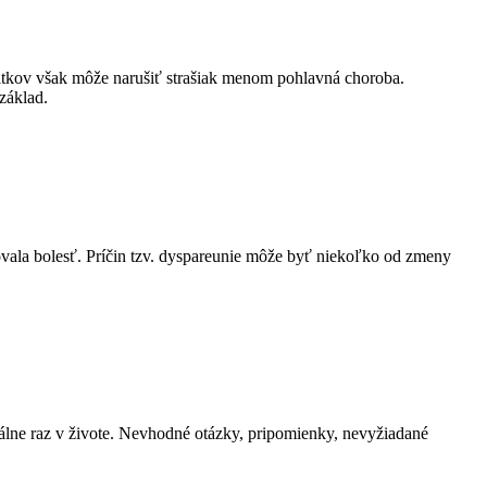
žitkov však môže narušiť strašiak menom pohlavná choroba.
 základ.
ovala bolesť. Príčin tzv. dyspareunie môže byť niekoľko od zmeny
málne raz v živote. Nevhodné otázky, pripomienky, nevyžiadané