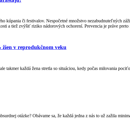
ného kúpania či festivalov. Nespočetné množstvo nezabudnuteľných zá
ti a tiež zvýšiť riziko nádorových ochorení. Prevencia je práve preto
 % žien v reprodukčnom veku
le takmer každá žena stretla so situáciou, kedy počas milovania pociť
absurdnej otázke? Obávame sa, že každá jedna z nás to už zažila mini