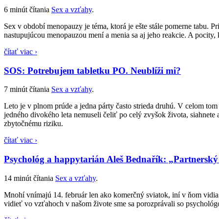
6 minút čítania
Sex a vzťahy
.
Sex v období menopauzy je téma, ktorá je ešte stále pomerne tabu. P
nastupujúcou menopauzou mení a menia sa aj jeho reakcie. A pocity, 
čítať viac ›
SOS: Potrebujem tabletku PO. Neublíži mi?
7 minút čítania
Sex a vzťahy
.
Leto je v plnom prúde a jedna párty často strieda druhú. V celom tom 
jedného divokého leta nemuseli čeliť po celý zvyšok života, siahnete 
zbytočnému riziku.
čítať viac ›
Psychológ a happytarián Aleš Bednařík: „Partnerský
14 minút čítania
Sex a vzťahy
.
Mnohí vnímajú 14. február len ako komerčný sviatok, iní v ňom vidia 
vidieť vo vzťahoch v našom živote sme sa porozprávali so psychol