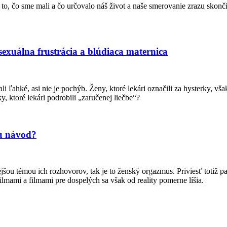
o, čo sme mali a čo určovalo náš život a naše smerovanie zrazu skončilo
sexuálna frustrácia a blúdiaca maternica
ľahké, asi nie je pochýb. Ženy, ktoré lekári označili za hysterky, však
, ktoré lekári podrobili „zaručenej liečbe“?
iu návod?
tejšou témou ich rozhovorov, tak je to ženský orgazmus. Priviesť totiž 
lmami a filmami pre dospelých sa však od reality pomerne líšia.