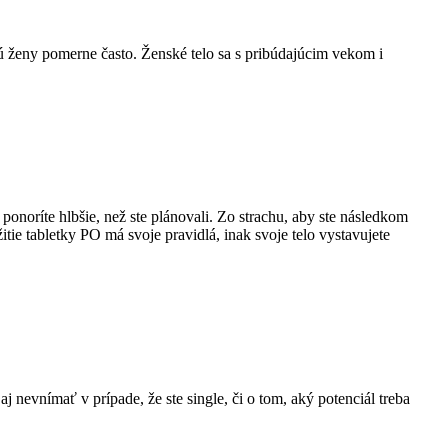
jú ženy pomerne často. Ženské telo sa s pribúdajúcim vekom i
ponoríte hlbšie, než ste plánovali. Zo strachu, aby ste následkom
tie tabletky PO má svoje pravidlá, inak svoje telo vystavujete
nevnímať v prípade, že ste single, či o tom, aký potenciál treba