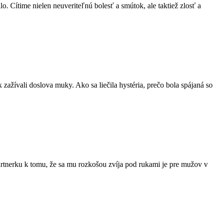
. Cítime nielen neuveriteľnú bolesť a smútok, ale taktiež zlosť a
 zažívali doslova muky. Ako sa liečila hystéria, prečo bola spájaná so
partnerku k tomu, že sa mu rozkošou zvíja pod rukami je pre mužov v