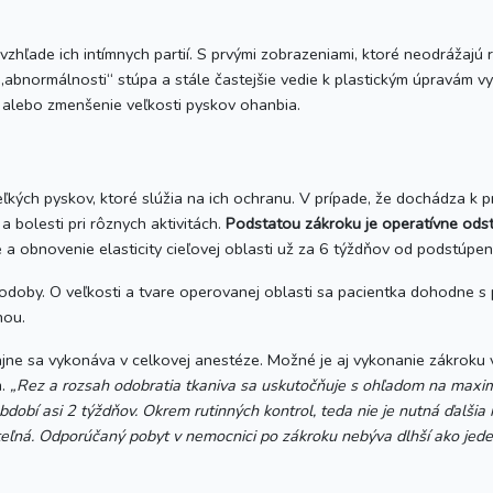
zhľade ich intímnych partií. S prvými zobrazeniami, ktoré neodrážajú r
„abnormálnosti“ stúpa a stále častejšie vedie k plastickým úpravám vyk
e alebo zmenšenie veľkosti pyskov ohanbia.
ľkých pyskov, ktoré slúžia na ich ochranu. V prípade, že dochádza k 
 bolesti pri rôznych aktivitách.
Podstatou zákroku je operatívne ods
 a obnovenie elasticity cieľovej oblasti už za 6 týždňov od podstúpen
odoby. O veľkosti a tvare operovanej oblasti sa pacientka dohodne s 
nou.
jne sa vykonáva v celkovej anestéze. Možné je aj vykonanie zákroku v
m.
„Rez a rozsah odobratia tkaniva sa uskutočňuje s ohľadom na maxi
dobí asi 2 týždňov. Okrem rutinných kontrol, teda nie je nutná ďalšia i
teľná. Odporúčaný pobyt v nemocnici po zákroku nebýva dlhší ako jede