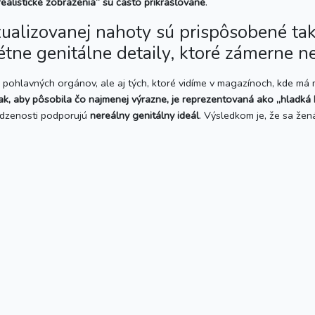
realistické zobrazenia“ sú často prikrášľované
.
xualizovanej nahoty sú prispôsobené ta
tne genitálne detaily, ktoré zámerne n
pohlavných orgánov, ale aj tých, ktoré vidíme v magazínoch, kde má 
ak, aby pôsobila čo najmenej výrazne, je reprezentovaná ako „hladká 
rodzenosti podporujú
nereálny genitálny ideál
. Výsledkom je, že sa žen