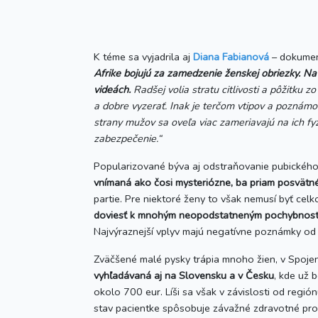
K téme sa vyjadrila aj
Diana Fabianová
– dokument
Afrike bojujú za zamedzenie ženskej obriezky. Na 
videách.
Radšej volia stratu citlivosti a pôžitku 
a dobre vyzerať. Inak je terčom vtipov a poznám
strany mužov sa oveľa viac zameriavajú na ich fy
zabezpečenie.“
Popularizované býva aj odstraňovanie pubického 
vnímaná ako čosi mysteriózne, ba priam posvätné
partie. Pre niektoré ženy to však nemusí byť cel
doviesť k mnohým neopodstatneným pochybnos
Najvýraznejší vplyv majú negatívne poznámky od
Zväčšené malé pysky trápia mnoho žien, v Spojený
vyhľadávaná aj na Slovensku a v Česku
, kde už 
okolo 700 eur. Líši sa však v závislosti od regió
stav pacientke spôsobuje závažné zdravotné pro