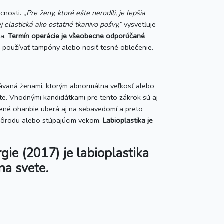
úcnosti.
„Pre ženy, ktoré ešte nerodili, je lepšia
 elastická ako ostatné tkanivo pošvy,“
vysvetľuje
ťa.
Termín operácie je všeobecne odporúčané
é používať tampóny alebo nosiť tesné oblečenie.
adávaná ženami, ktorým abnormálna veľkosť alebo
orte. Vhodnými kandidátkami pre tento zákrok sú aj
šené ohanbie uberá aj na sebavedomí a preto
í pôrodu alebo stúpajúcim vekom.
Labioplastika je
gie (2017) je labioplastika
na svete.