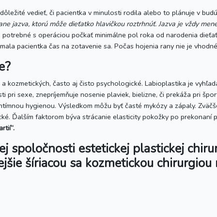
dôležité vedieť, či pacientka v minulosti rodila alebo to plánuje v bud
ne jazva, ktorú môže dieťatko hlavičkou roztrhnúť. Jazva je vždy menej
je potrebné s operáciou počkať minimálne pol roka od narodenia dieťa
mala pacientka čas na zotavenie sa. Počas hojenia rany nie je vhodn
e?
 a kozmetických, často aj čisto psychologické. Labioplastika je vyhľ
ti pri sexe, znepríjemňuje nosenie plaviek, bielizne, či prekáža pri šp
 intímnou hygienou. Výsledkom môžu byť časté mykózy a zápaly. Zväč
tické. Ďalším faktorom býva strácanie elasticity pokožky po prekonan
tií“.
 spoločnosti estetickej plastickej chirur
ejšie šíriacou sa kozmetickou chirurgiou 