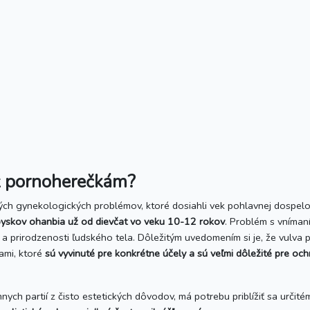
ť pornoherečkám?
ých gynekologických problémov, ktoré dosiahli vek pohlavnej dospelo
 pyskov ohanbia už od dievčat vo veku 10-12 rokov
. Problém s vníman
 a prirodzenosti ľudského tela. Dôležitým uvedomením si je, že vulva p
ťami, ktoré
sú vyvinuté pre konkrétne účely a sú veľmi dôležité pre och
mnych partií z čisto estetických dôvodov, má potrebu priblížiť sa určit