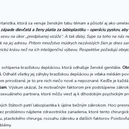
aristka, ktorá sa venuje ženským tabu témam a pôsobí aj ako umeleck
západe dievčatá a ženy platia za labioplastiku – operáciu pyskov, aby i
zo sexu na úkor „predpísanej vizáže“. A tak ďalej. Sype sa toho na nás
ok na jej adresu. Pritom množstvo múdrych nezávislých žien je dnes 
zickú krásu než na ich inteligenčnú výbavu. Respektíve požadujú oboj
ochlpenia brazílskou depiláciou, ktorá odhaľuje ženské genitálie.
Obn
.
Odhaliť všetky jej záhyby brazílskou depiláciou je vďaka médiám pov
kom prirodzené, je to pre nich niečo nové a nepoznané. Keďže je každá
tiam
. Výskum ukázal, že motivačným faktorom pre podstúpenie zákrok
 sexuálneho partnera, ktoré môžu viesť aj k dlhodobým psychickým 
ch štátoch patrí labioplastika k úplne bežným zákrokom. Hoci presné 
bez problémov nájdeme zdravotnícke zariadenia, ktoré tento chirurgic
nu, plastického chirurga, rozsahu zákroku a ďalších faktorov. Poisťovňa
blémy.