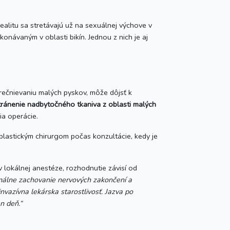
ealitu sa stretávajú už na sexuálnej výchove v
onávaným v oblasti bikín. Jednou z nich je aj
prečnievaniu malých pyskov, môže dôjsť k
tránenie nadbytočného tkaniva z oblasti malých
ia operácie.
plastickým chirurgom počas konzultácie, kedy je
 lokálnej anestéze, rozhodnutie závisí od
málne zachovanie nervových zakončení a
nvazívna lekárska starostlivosť. Jazva po
n deň.“