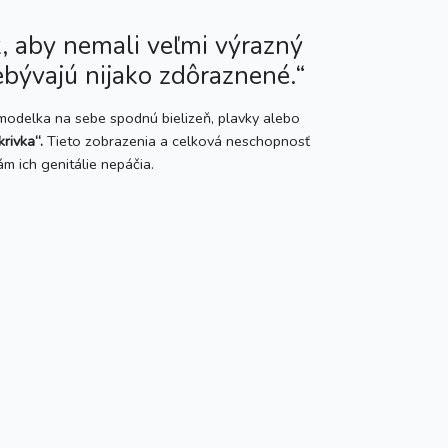
k, aby nemali veľmi výrazný
ebývajú nijako zdôraznené.“
modelka na sebe spodnú bielizeň, plavky alebo
krivka“
.
Tieto zobrazenia a celková neschopnosť
ám ich genitálie nepáčia.