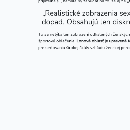
prijateľnejší“, nemala by zabúdať na to, že aj tie
„
„Realistické zobrazenia se
dopad. Obsahujú len diskré
To sa netýka len zobrazení odhalených ženských 
športové oblečenie.
Lonová oblasť je upravená t
prezentovania širokej škály vzhľadu ženskej pri