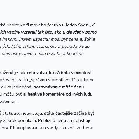
á riaditeľka filmového festivalu Jeden Svet:
„
V
ch vagíny vyzerali tak isto, ako u dievčat v porno
 neúrekom. Okrem úspechu musí byť žena aj štíhla
samých. Mám offline zoznamku a požiadavky zo
e, plus usmievavú a milú povahu a finančné
ažená je tak celá vulva, ktorá bola v minulosti
ažované za tú „správnu starostlivosť“ o intímne
 vulva jedinečná,
porovnávanie môže ženu
u môžu byť aj
hanlivé komentáre od iných ľudí
.
problémom.
štatistiky neexistujú,
stále častejšie začína byť
ký zákrok ponúkajú. Približná cena sa pohybuje
 hradí labioplastiku len vtedy ak uzná, že tento