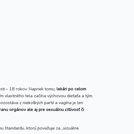
sti – 18 rokov. Napriek tomu,
lekári po celom
ím vlastného tela začína výchovou dieťaťa a tým,
ozostáva z niekoľkých partií a vagína je len
ranu orgánov ale aj pre sexuálnu citlivosť či
ému štandardu, ktorý považuje za „vizuálne