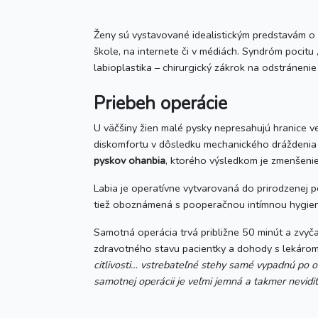
Ženy sú vystavované idealistickým predstavám o v
škole, na internete či v médiách. Syndróm pocitu 
labioplastika – chirurgický zákrok na odstráneni
Priebeh operácie
U väčšiny žien malé pysky nepresahujú hranice ve
diskomfortu v dôsledku mechanického dráždenia a
pyskov ohanbia
, ktorého výsledkom je zmenšenie
Labia je operatívne vytvarovaná do prirodzenej p
tiež oboznámená s pooperačnou intímnou hygie
Samotná operácia trvá približne 50 minút a zvyča
zdravotného stavu pacientky a dohody s lekáro
citlivosti… vstrebateľné stehy samé vypadnú po ob
samotnej operácii je veľmi jemná a takmer nevidi