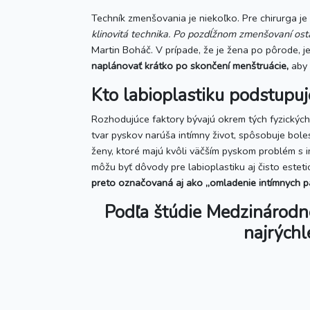
Techník zmenšovania je niekoľko. Pre chirurga je 
klinovitá technika. Po pozdĺžnom zmenšovaní osta
Martin Boháč. V prípade, že je žena po pôrode, 
naplánovať krátko po skončení menštruácie,
aby 
Kto labioplastiku podstupuj
Rozhodujúce faktory bývajú okrem tých fyzických
tvar pyskov narúša intímny život, spôsobuje boles
ženy, ktoré majú kvôli väčším pyskom problém s
môžu byť dôvody pre labioplastiku aj čisto este
preto označovaná aj ako „omladenie intímnych par
Podľa štúdie Medzinárodnej
najrýchl