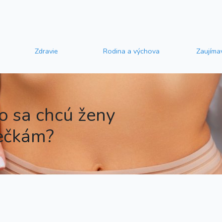
Zdravie
Rodina a výchova
Zaujíma
čo sa chcú ženy
ečkám?