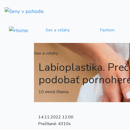
Sex a vzťahy
Fashion
Sex a vzťahy.
Labioplastika. Pre
podobať pornoher
10 minút čítania
14.11.2022 12:00
Prečítané:
4310x