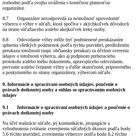
rozhodne podľa svojho uváženia s konečnou platnosťou
organizátor.
8.7 Organizátor nezodpovedá za nemožnosť upovedomiť
výhercu o výhre v súťaži, ktorá spočíva v akýchkoľvek dôvodoch
na strane súťažiaceho a/alebo akejkoľvek tretej osoby.
8.8 Odovzdanie výhry môže byť podmienené preukázaním
splnenia všetkých podmienok podľa týchto pravidiel, predložením
preukazu totožnosti (napr. občiansky preukaz) za účelom overenia
údajov o totožnosti výhercu, ako aj podpisom preberacieho
protokolu a/alebo iného dokumentu, upravujúceho odovzdanie,
prevzatie a/alebo čerpanie výhry a ďalšie skutočnosti, pripraveného
a poskytnutého zo strany organizátora, výhercom súťaže.
9. Informácie o spracúvaní osobných údajov, poučenie o
právach dotknutej osoby a súhlas so spracúvaním osobných
údajov
9.1 Informácie o spracúvaní osobných údajov a poučenie o
právach dotknutej osoby
Na účel realizácie súťaže, jej komunikácie, propagácie a
vyhodnotenia (vrátanie zverejnenia súťažných úkonov podľa bodu
5.6 týchto pravidiel, zverejnenia výhercov podľa bodu 8.2 týchto