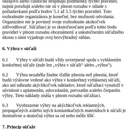
okrajovo alebo čiastočne nespĺňajú podmienky týchto pravidiel,
najmä porušujú a/alebo nie sú v plnom rozsahu v súlade s
požiadavkami podľa bodov 5.1 až 5.5 týchto pravidiel. Toto
rozhodnutie organizátora je konečné, bez možnosti odvolania.
Organizátor nie je povinný svoje rozhodnutie akokoľvek
zdôvodňovať. Súťažiaci je so skutočnosťami podľa tohto bodu
pravidiel v plnom rozsahu oboznámený a uskutočnením súťažného
úkonu s nimi vyjadruje svoj bezvýhradný súhlas.
6. Výhra v súťaži
6.1 Výhry v súťaži budú vždy uverejnené spolu s vyhlásením
konkrétnej súťaže (inde len „výhra v súťaži“ alebo „výhra“).
6.2 Výhra nezahŕňa žiadne ďalšie plnenia než plnenia, ktoré
budú výslovne vedené ako výhra v konkrétnej vyhlásenej súťaži,
ako ani náhradu akýchkoľvek nákladov, ktoré súťažiaci vynaloží v
súvislosti s uplatnením, odovzdaním, prevzatím a/alebo čerpaním
výhry. Tieto náklady znáša v plnom rozsahu súťažiaci.
6.3 Vyobrazenie výhry na akýchkoľvek reklamných,
propagačných a/alebo iných komunikačných materiáloch k súťaži je
ilustratívne a skutočná výhra sa od neho môže líšiť.
7. Princíp súťaže