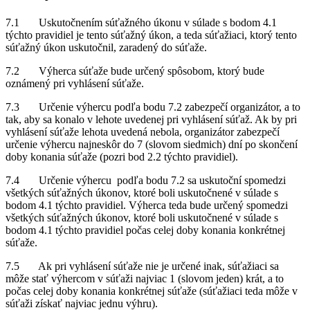
7.1 Uskutočnením súťažného úkonu v súlade s bodom 4.1
týchto pravidiel je tento súťažný úkon, a teda súťažiaci, ktorý tento
súťažný úkon uskutočnil, zaradený do súťaže.
7.2 Výherca súťaže bude určený spôsobom, ktorý bude
oznámený pri vyhlásení súťaže.
7.3 Určenie výhercu podľa bodu 7.2 zabezpečí organizátor, a to
tak, aby sa konalo v lehote uvedenej pri vyhlásení súťaž. Ak by pri
vyhlásení súťaže lehota uvedená nebola, organizátor zabezpečí
určenie výhercu najneskôr do 7 (slovom siedmich) dní po skončení
doby konania súťaže (pozri bod 2.2 týchto pravidiel).
7.4 Určenie výhercu podľa bodu 7.2 sa uskutoční spomedzi
všetkých súťažných úkonov, ktoré boli uskutočnené v súlade s
bodom 4.1 týchto pravidiel. Výherca teda bude určený spomedzi
všetkých súťažných úkonov, ktoré boli uskutočnené v súlade s
bodom 4.1 týchto pravidiel počas celej doby konania konkrétnej
súťaže.
7.5 Ak pri vyhlásení súťaže nie je určené inak, súťažiaci sa
môže stať výhercom v súťaži najviac 1 (slovom jeden) krát, a to
počas celej doby konania konkrétnej súťaže (súťažiaci teda môže v
súťaži získať najviac jednu výhru).