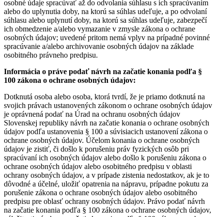
osobné údaje spracúvať až do odvolania súhlasu s ich spracúvaním
alebo do uplynutia doby, na ktorú sa súhlas udeľuje, a po odvolaní
súhlasu alebo uplynutí doby, na ktorú sa súhlas udeľuje, zabezpečí
ich obmedzenie a/alebo vymazanie v zmysle zákona o ochrane
osobných údajov; uvedené pritom nemá vplyv na prípadné povinné
spracúvanie a/alebo archivovanie osobných údajov na základe
osobitného právneho predpisu.
Informácia o práve podať návrh na začatie konania podľa §
100 zákona o ochrane osobných údajov:
Dotknutá osoba alebo osoba, ktorá tvrdí, že je priamo dotknutá na
svojich právach ustanovených zákonom o ochrane osobných údajov
je oprávnená podať na Úrad na ochranu osobných údajov
Slovenskej republiky návrh na začatie konania o ochrane osobných
údajov podľa ustanovenia § 100 a súvisiacich ustanovení zákona o
ochrane osobných údajov. Účelom konania o ochrane osobných
údajov je zistiť, či došlo k porušeniu práv fyzických osôb pri
spracúvaní ich osobných údajov alebo došlo k porušeniu zákona o
ochrane osobných údajov alebo osobitného predpisu v oblasti
ochrany osobných údajov, a v prípade zistenia nedostatkov, ak je to
dôvodné a účelné, uložiť opatrenia na nápravu, prípadne pokutu za
porušenie zákona o ochrane osobných údajov alebo osobitného
predpisu pre oblasť ochrany osobných údajov. Právo podať návrh
na začatie konania podľa § 100 zákona o ochrane osobných údajov,