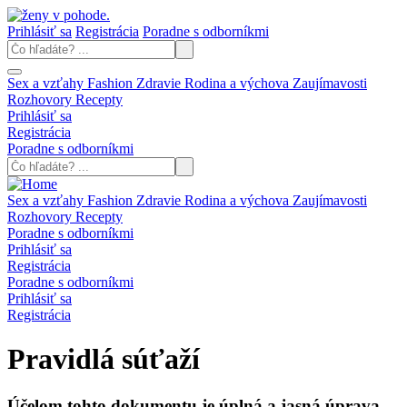
Prihlásiť sa
Registrácia
Poradne s odborníkmi
Sex a vzťahy
Fashion
Zdravie
Rodina a výchova
Zaujímavosti
Rozhovory
Recepty
Prihlásiť sa
Registrácia
Poradne s odborníkmi
Sex a vzťahy
Fashion
Zdravie
Rodina a výchova
Zaujímavosti
Rozhovory
Recepty
Poradne s odborníkmi
Prihlásiť sa
Registrácia
Poradne s odborníkmi
Prihlásiť sa
Registrácia
Pravidlá súťaží
Účelom tohto dokumentu je úplná a jasná úprava