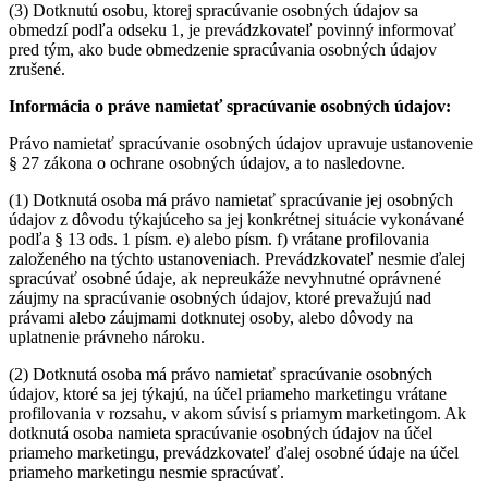
(3) Dotknutú osobu, ktorej spracúvanie osobných údajov sa
obmedzí podľa odseku 1, je prevádzkovateľ povinný informovať
pred tým, ako bude obmedzenie spracúvania osobných údajov
zrušené.
Informácia o práve namietať spracúvanie osobných údajov:
Právo namietať spracúvanie osobných údajov upravuje ustanovenie
§ 27 zákona o ochrane osobných údajov, a to nasledovne.
(1) Dotknutá osoba má právo namietať spracúvanie jej osobných
údajov z dôvodu týkajúceho sa jej konkrétnej situácie vykonávané
podľa § 13 ods. 1 písm. e) alebo písm. f) vrátane profilovania
založeného na týchto ustanoveniach. Prevádzkovateľ nesmie ďalej
spracúvať osobné údaje, ak nepreukáže nevyhnutné oprávnené
záujmy na spracúvanie osobných údajov, ktoré prevažujú nad
právami alebo záujmami dotknutej osoby, alebo dôvody na
uplatnenie právneho nároku.
(2) Dotknutá osoba má právo namietať spracúvanie osobných
údajov, ktoré sa jej týkajú, na účel priameho marketingu vrátane
profilovania v rozsahu, v akom súvisí s priamym marketingom. Ak
dotknutá osoba namieta spracúvanie osobných údajov na účel
priameho marketingu, prevádzkovateľ ďalej osobné údaje na účel
priameho marketingu nesmie spracúvať.