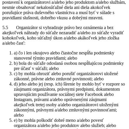
postavení k organizátorovi a/alebo jeho produktom a/alebo službám,
nesmie obsahovať nekalosúťažné diela ani diela akokoľvek
porušujúce práva duševného vlastníctva a musí byť v súlade s
pravidlami slušnosti, dobrého vkusu a dobrými mravmi.
5.5 Organizátor si vyhradzuje právo bez oznámenia a bez
akejkoľvek náhrady do súťaže nezaradiť a/alebo zo súťaže vyradiť
kohokoľvek, koho súťažný úkon a/alebo akákoľvek jeho zložka
a/alebo časť:
a) čo i len okrajovo alebo čiastočne nespĺňa podmienky
stanovené týmito pravidlami; alebo
b) bola do súťaže odoslaná osobou nespĺňajúcou podmienky
pre účasť v súťaži; alebo
c) by mohla ohroziť alebo porušiť organizátorovi uložené
zákonné, právne alebo zmluvné povinnosti; alebo
d) jeho alebo jej (resp. ich) šírenie by mohlo byť v rozpore so
záujmami organizátora, právnymi predpismi, dokumentom
upravujúcim používanie sociálnej siete Facebook alebo
Instagram, právami a/alebo oprávnenými záujmami
akejkoľvek tretej osoby a/alebo organizátorovi uloženými
zákonnými, právnymi a/alebo zmluvnými povinnosťami;
alebo
e) by mohla poškodiť dobré meno a/alebo povesť
organizátora a/alebo jeho produktov alebo služieb; alebo