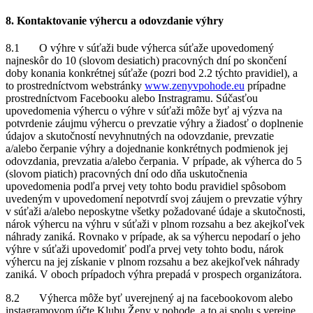
8. Kontaktovanie výhercu a odovzdanie výhry
8.1 O výhre v súťaži bude výherca súťaže upovedomený
najneskôr do 10 (slovom desiatich) pracovných dní po skončení
doby konania konkrétnej súťaže (pozri bod 2.2 týchto pravidiel), a
to prostredníctvom webstránky
www.zenyvpohode.eu
prípadne
prostredníctvom Facebooku alebo Instragramu. Súčasťou
upovedomenia výhercu o výhre v súťaži môže byť aj výzva na
potvrdenie záujmu výhercu o prevzatie výhry a žiadosť o doplnenie
údajov a skutočností nevyhnutných na odovzdanie, prevzatie
a/alebo čerpanie výhry a dojednanie konkrétnych podmienok jej
odovzdania, prevzatia a/alebo čerpania. V prípade, ak výherca do 5
(slovom piatich) pracovných dní odo dňa uskutočnenia
upovedomenia podľa prvej vety tohto bodu pravidiel spôsobom
uvedeným v upovedomení nepotvrdí svoj záujem o prevzatie výhry
v súťaži a/alebo neposkytne všetky požadované údaje a skutočnosti,
nárok výhercu na výhru v súťaži v plnom rozsahu a bez akejkoľvek
náhrady zaniká. Rovnako v prípade, ak sa výhercu nepodarí o jeho
výhre v súťaži upovedomiť podľa prvej vety tohto bodu, nárok
výhercu na jej získanie v plnom rozsahu a bez akejkoľvek náhrady
zaniká. V oboch prípadoch výhra prepadá v prospech organizátora.
8.2 Výherca môže byť uverejnený aj na facebookovom alebo
instagramovom účte Klubu Ženy v pohode, a to aj spolu s verejne