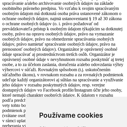
spracúvanie a/alebo archivovanie osobných údajov na základe
osobitného právneho predpisu. Vo vzťahu k svojim spracúvaným
osobným údajom má dotknutá osoba práva ustanovené zákonom o
ochrane osobných údajov, najmä ustanoveniami § 19 až 30 zákona
o ochrane osobných údajov (o. i. právo požadovať od
prevádzkovateľa prístup k osobným údajom týkajúcim sa dotknutej
osoby, právo na opravu osobných údajov, právo na vymazanie
osobných údajov, právo na obmedzenie spracúvania osobných
údajov, právo namietať spracúvanie osobných údajov, právo na
prenosnosť osobných údajov). Organizátor je oprávnený osobné
údaje spracúvať aj prostredníctvom tretích osôb. Organizátor je
oprávnený osobné údaje v nevyhnutnom rozsahu poskytnúť aj tretej
osobe, a to za účelom zaslania, doručenia a/alebo odovzdania výhry
výhercovi v súťaži. Rovnakým spôsobom (t.j. uskutočnením
súťažného úkonu), v rovnakom rozsahu a za rovnakých podmienok
udeľuje každý organizátorovi aj súhlas na spracúvanie a využívanie
jeho údajov v rozsahu poskytnutých údajov, resp. verejne
dostupných údajov vo Facebook profile/Instagram účte jeho osoby,
ktoré nemajú charakter osobných údajov. K údajom v rozsahu
podľa predchádzajúcej vety a/alebo k údajom v rozsahu podľa prvej
vety tohto bodu pravidiel môžu byť priradené a na účel a za
podmienok podľa tohto bodu pravidiel spracúvané aj ďalšie údaje
Používame cookies
(vrátane osobných údajov), ktoré súťažiaci poskytne organizátorovi
v rámci uplatňovania výhry v súťaži a/alebo odovzdávania alebo
preberania výhry v súťaži a/alebo v súvislosti s nimi (napr. údaj o