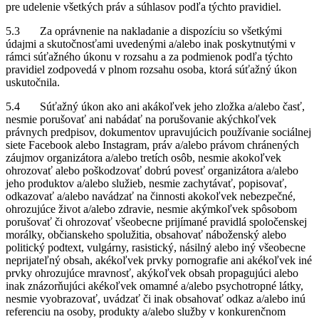
pre udelenie všetkých práv a súhlasov podľa týchto pravidiel.
5.3 Za oprávnenie na nakladanie a dispozíciu so všetkými
údajmi a skutočnosťami uvedenými a/alebo inak poskytnutými v
rámci súťažného úkonu v rozsahu a za podmienok podľa týchto
pravidiel zodpovedá v plnom rozsahu osoba, ktorá súťažný úkon
uskutočnila.
5.4 Súťažný úkon ako ani akákoľvek jeho zložka a/alebo časť,
nesmie porušovať ani nabádať na porušovanie akýchkoľvek
právnych predpisov, dokumentov upravujúcich používanie sociálnej
siete Facebook alebo Instagram, práv a/alebo právom chránených
záujmov organizátora a/alebo tretích osôb, nesmie akokoľvek
ohrozovať alebo poškodzovať dobrú povesť organizátora a/alebo
jeho produktov a/alebo služieb, nesmie zachytávať, popisovať,
odkazovať a/alebo navádzať na činnosti akokoľvek nebezpečné,
ohrozujúce život a/alebo zdravie, nesmie akýmkoľvek spôsobom
porušovať či ohrozovať všeobecne prijímané pravidlá spoločenskej
morálky, občianskeho spolužitia, obsahovať náboženský alebo
politický podtext, vulgárny, rasistický, násilný alebo iný všeobecne
neprijateľný obsah, akékoľvek prvky pornografie ani akékoľvek iné
prvky ohrozujúce mravnosť, akýkoľvek obsah propagujúci alebo
inak znázorňujúci akékoľvek omamné a/alebo psychotropné látky,
nesmie vyobrazovať, uvádzať či inak obsahovať odkaz a/alebo inú
referenciu na osoby, produkty a/alebo služby v konkurenčnom