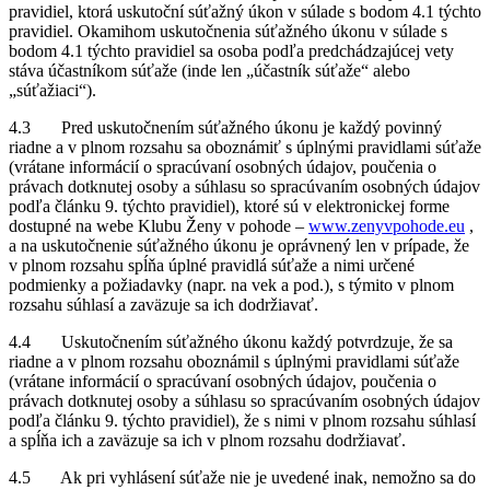
pravidiel, ktorá uskutoční súťažný úkon v súlade s bodom 4.1 týchto
pravidiel. Okamihom uskutočnenia súťažného úkonu v súlade s
bodom 4.1 týchto pravidiel sa osoba podľa predchádzajúcej vety
stáva účastníkom súťaže (inde len „účastník súťaže“ alebo
„súťažiaci“).
4.3 Pred uskutočnením súťažného úkonu je každý povinný
riadne a v plnom rozsahu sa oboznámiť s úplnými pravidlami súťaže
(vrátane informácií o spracúvaní osobných údajov, poučenia o
právach dotknutej osoby a súhlasu so spracúvaním osobných údajov
podľa článku 9. týchto pravidiel), ktoré sú v elektronickej forme
dostupné na webe Klubu Ženy v pohode –
www.zenyvpohode.eu
,
a na uskutočnenie súťažného úkonu je oprávnený len v prípade, že
v plnom rozsahu spĺňa úplné pravidlá súťaže a nimi určené
podmienky a požiadavky (napr. na vek a pod.), s týmito v plnom
rozsahu súhlasí a zaväzuje sa ich dodržiavať.
4.4 Uskutočnením súťažného úkonu každý potvrdzuje, že sa
riadne a v plnom rozsahu oboznámil s úplnými pravidlami súťaže
(vrátane informácií o spracúvaní osobných údajov, poučenia o
právach dotknutej osoby a súhlasu so spracúvaním osobných údajov
podľa článku 9. týchto pravidiel), že s nimi v plnom rozsahu súhlasí
a spĺňa ich a zaväzuje sa ich v plnom rozsahu dodržiavať.
4.5 Ak pri vyhlásení súťaže nie je uvedené inak, nemožno sa do