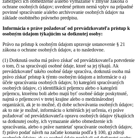
zabezpečí ich obmedzenie a/alebo vymazanie v zmysle zákona o
ochrane osobných údajov; uvedené pritom nemá vplyv na prípadné
povinné spracúvanie a/alebo archivovanie osobných údajov na
základe osobitného právneho predpisu.
Informácia o práve požadovať od prevádzkovateľa prístup k
osobným údajom týkajúcim sa dotknutej osoby:
Právo na prístup k osobným údajom upravuje ustanovenie § 21
zákona o ochrane osobných údajov, a to nasledovne.
(1) Dotknutá osoba má právo získať od prevádzkovateľa potvrdenie
o tom, či sa spracúvajú osobné údaje, ktoré sa jej týkajú. Ak
prevádzkovateľ takéto osobné údaje spracúva, dotknutá osoba má
právo získať prístup k týmto osobným údajom a informácie o a)
účele spracúvania osobných údajov, b) kategórii spracúvaných
osobných údajov, c) identifikácii príjemcu alebo o kategórii
príjemcu, ktorému boli alebo majú byť osobné údaje poskytnuté,
najmä o príjemcovi v tretej krajine alebo o medzinárodnej
organizácii, ak je to možné, d) dobe uchovávania osobných údajov;
ak to nie je možné, informáciu o kritériách jej určenia, e) práve
požadovať od prevádzkovateľa opravu osobných údajov týkajúcich
sa dotknutej osoby, ich vymazanie alebo obmedzenie ich
spracúvania, alebo o práve namietať spracúvanie osobných údajov,
f) právo podať návrh na začatie konania podľa § 100, g) zdroji
osobných údajov, ak sa osobné údaje nezískali od dotknutej osoby,