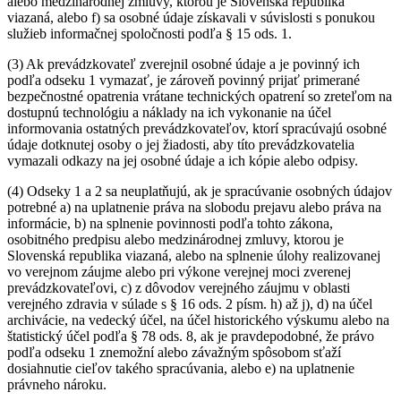
alebo medzinárodnej zmluvy, ktorou je Slovenská republika
viazaná, alebo f) sa osobné údaje získavali v súvislosti s ponukou
služieb informačnej spoločnosti podľa § 15 ods. 1.
(3) Ak prevádzkovateľ zverejnil osobné údaje a je povinný ich
podľa odseku 1 vymazať, je zároveň povinný prijať primerané
bezpečnostné opatrenia vrátane technických opatrení so zreteľom na
dostupnú technológiu a náklady na ich vykonanie na účel
informovania ostatných prevádzkovateľov, ktorí spracúvajú osobné
údaje dotknutej osoby o jej žiadosti, aby títo prevádzkovatelia
vymazali odkazy na jej osobné údaje a ich kópie alebo odpisy.
(4) Odseky 1 a 2 sa neuplatňujú, ak je spracúvanie osobných údajov
potrebné a) na uplatnenie práva na slobodu prejavu alebo práva na
informácie, b) na splnenie povinnosti podľa tohto zákona,
osobitného predpisu alebo medzinárodnej zmluvy, ktorou je
Slovenská republika viazaná, alebo na splnenie úlohy realizovanej
vo verejnom záujme alebo pri výkone verejnej moci zverenej
prevádzkovateľovi, c) z dôvodov verejného záujmu v oblasti
verejného zdravia v súlade s § 16 ods. 2 písm. h) až j), d) na účel
archivácie, na vedecký účel, na účel historického výskumu alebo na
štatistický účel podľa § 78 ods. 8, ak je pravdepodobné, že právo
podľa odseku 1 znemožní alebo závažným spôsobom sťaží
dosiahnutie cieľov takého spracúvania, alebo e) na uplatnenie
právneho nároku.