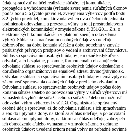
údaje spracúvať na účel realizácie súťaže, jej komunikácie,
propagácie a vyhodnotenia (vrátanie zverejnenia súťažných úkonov
podľa bodu 5.6 týchto pravidiel, zverejnenia výhercov podľa bodu
8.2 týchto pravidiel, kontaktovania výhercov a účelom dojednania
podmienok odovzdania a prevzatia výhry, a to aj prostredníctvom
elektronických komunikácií v zmysle zákona č. 351/2011 Z.z. o
elektronických komunikáciách v platnom znení, a odovzdania
výhry). Súhlas so spracúvaním osobných údajov sa udeľuje
dobrovoľne, na dobu konania súťaže a dobu potrebnú v zmysle
príslušných právnych predpisov o vedení a archivovaní účtovníctva.
Súhlas so spracúvaním osobných údajov je možné kedykoľvek
odvolať, a to bezplatne, písomne, formou emailu obsahujúceho
odvolanie súhlasu so spracúvaním osobných údajov odoslaného a
doručeného organizátorovi na emailovú adresu divino@divino.sk.
Odvolanie súhlasu so spracúvaním osobných údajov nemá vplyv na
zákonnosť spracúvania osobných údajov pred jeho odvolaním.
Odvolanie súhlasu so spracúvaním osobných údajov počas doby
konania súťaže a/alebo do odovzdania výhry v súťaži výhercovi má
za následok vylúčenie súťažiaceho zo súťaže a/alebo nemožnosť
odovzdať výhru výhercovi v súťaži. Organizátor je oprávnený
osobné údaje spracúvať až do odvolania súhlasu s ich spracúvaním
alebo do uplynutia doby, na ktorú sa súhlas udeľuje, a po odvolaní
súhlasu alebo uplynutí doby, na ktorú sa súhlas udeľuje, zabezpečí
ich obmedzenie a/alebo vymazanie v zmysle zákona o ochrane
osobných údajov; uvedené pritom nemá vplyv na prípadné povinné