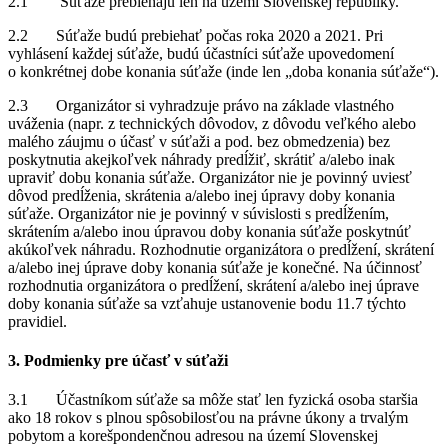
2.1 Súťaže prebiehajú len na území Slovenskej republiky.
2.2 Súťaže budú prebiehať počas roka 2020 a 2021. Pri
vyhlásení každej súťaže, budú účastníci súťaže upovedomení
o konkrétnej dobe konania súťaže (inde len „doba konania súťaže“).
2.3 Organizátor si vyhradzuje právo na základe vlastného
uváženia (napr. z technických dôvodov, z dôvodu veľkého alebo
malého záujmu o účasť v súťaži a pod. bez obmedzenia) bez
poskytnutia akejkoľvek náhrady predĺžiť, skrátiť a/alebo inak
upraviť dobu konania súťaže. Organizátor nie je povinný uviesť
dôvod predĺženia, skrátenia a/alebo inej úpravy doby konania
súťaže. Organizátor nie je povinný v súvislosti s predĺžením,
skrátením a/alebo inou úpravou doby konania súťaže poskytnúť
akúkoľvek náhradu. Rozhodnutie organizátora o predĺžení, skrátení
a/alebo inej úprave doby konania súťaže je konečné. Na účinnosť
rozhodnutia organizátora o predĺžení, skrátení a/alebo inej úprave
doby konania súťaže sa vzťahuje ustanovenie bodu 11.7 týchto
pravidiel.
3. Podmienky pre účasť v súťaži
3.1 Účastníkom súťaže sa môže stať len fyzická osoba staršia
ako 18 rokov s plnou spôsobilosťou na právne úkony a trvalým
pobytom a korešpondenčnou adresou na území Slovenskej