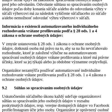
pred jeho odvolaním. Odvolanie súhlasu so spracúvaním osobných
údajov počas doby konania súťaže a/alebo do odovzdania výhry v
súťaži výhercovi má za následok vylúčenie súťažiaceho zo súťaže
a/alebo nemožnosť odovzdať výhru výhercovi v súťaži.
Informácia o existencii automatizovaného individuálneho
rozhodovania vrátane profilovania podľa § 28 ods. 1 a 4
zákona o ochrane osobných údajov:
V zmysle ustanovenia § 28 ods. 1 zákona o ochrane osobných
údajov, dotknutá osoba má právo na to, aby sa na ňu nevzťahovalo
rozhodnutie, ktoré je založené výlučne na automatizovanom
spracúvaní osobných údajov vrátane profilovania a ktoré má právne
účinky, ktoré sa jej týkajú alebo ju obdobne významne ovplyvňujú.
Organizátor nezamýšľa používať automatizované individuálne
rozhodovanie vrátane profilovania podľa § 28 ods. 1 a 4 zákona o
ochrane osobných údajov.
9.2 Súhlas so spracúvaním osobných údajov
Uskutočnením súťažného úkonu každý udeľuje organizátorovi
súhlas so spracúvaním jeho osobných údajov v rozsahu
poskytnutých údajov, resp. verejne dostupných údajov vo Facebook
profile/Instagram účte jeho osoby. Organizátor je oprávnený osobné