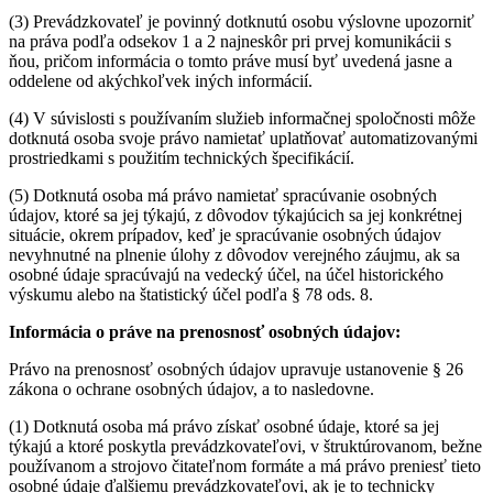
(3) Prevádzkovateľ je povinný dotknutú osobu výslovne upozorniť
na práva podľa odsekov 1 a 2 najneskôr pri prvej komunikácii s
ňou, pričom informácia o tomto práve musí byť uvedená jasne a
oddelene od akýchkoľvek iných informácií.
(4) V súvislosti s používaním služieb informačnej spoločnosti môže
dotknutá osoba svoje právo namietať uplatňovať automatizovanými
prostriedkami s použitím technických špecifikácií.
(5) Dotknutá osoba má právo namietať spracúvanie osobných
údajov, ktoré sa jej týkajú, z dôvodov týkajúcich sa jej konkrétnej
situácie, okrem prípadov, keď je spracúvanie osobných údajov
nevyhnutné na plnenie úlohy z dôvodov verejného záujmu, ak sa
osobné údaje spracúvajú na vedecký účel, na účel historického
výskumu alebo na štatistický účel podľa § 78 ods. 8.
Informácia o práve na prenosnosť osobných údajov:
Právo na prenosnosť osobných údajov upravuje ustanovenie § 26
zákona o ochrane osobných údajov, a to nasledovne.
(1) Dotknutá osoba má právo získať osobné údaje, ktoré sa jej
týkajú a ktoré poskytla prevádzkovateľovi, v štruktúrovanom, bežne
používanom a strojovo čitateľnom formáte a má právo preniesť tieto
osobné údaje ďalšiemu prevádzkovateľovi, ak je to technicky