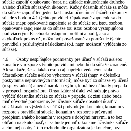
súťaže zapojiť opakovane (napr. na základe uskutočnenia druhého
a/alebo ďalších súťažných úkonov). Každý účastník súťaže sa môže
do súťaže zapojiť len jeden krát - uskutočnením súťažného úkonu v
súlade s bodom 4.1 týchto pravidiel. Opakované zapojenie sa do
súťaže (napr. opakované zapojenie sa do súťaže tou istou osobou,
opakované zapojenie sa do súťaže tou istou osobou vystupujúcou
pod viacerými Facebook/Instagram profilmi a pod.), ako aj
akýkoľvek pokus oň, môžu byť považované za porušenie týchto
pravidiel s príslušnými následkami (o.i. napr. možnosť vylúčenia zo
súťaže).
4.6 Osoby nespĺňajúce podmienky pre účasť v súťaži a/alebo
konajúce v rozpore s týmito pravidlami nebudú do súťaže zaradené.
Ak sa ukáže, že sa takáto osoba aj napriek uvedenému stala
účastníkom súťaže a/alebo výhercom v súťaži (napr. v dôsledku
poskytnutia nepravdivých informácií), môže byť zo súťaže vylúčená
(resp. vyradená) a nemá nárok na výhru, ktorá bez náhrady prepadá
v prospech organizátora. Organizátor si ďalej vyhradzuje právo
vylúčiť účastníka súťaže zo súťaže v prípade, ak zistí alebo bude
mať dôvodné podozrenie, že účastník súťaže dosiahol účasť v
súťaži a/alebo výsledok v súťaži podvodným konaním, konaním v
rozpore s pravidlami súťaže, konaním v rozpore s právnymi
predpismi a/alebo konaním v rozpore s dobrými mravmi, a to bez
ohľadu na skutočnosť, či sa bude jednať o konanie účastníka súťaže
alebo inej osoby. Toto rozhodnutie organizátora je konečné, bez