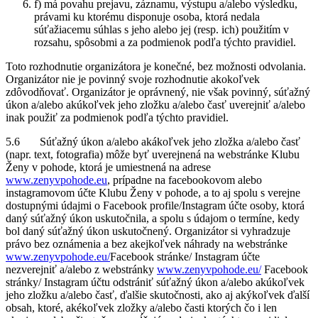
f) má povahu prejavu, záznamu, výstupu a/alebo výsledku,
právami ku ktorému disponuje osoba, ktorá nedala
súťažiacemu súhlas s jeho alebo jej (resp. ich) použitím v
rozsahu, spôsobmi a za podmienok podľa týchto pravidiel.
Toto rozhodnutie organizátora je konečné, bez možnosti odvolania.
Organizátor nie je povinný svoje rozhodnutie akokoľvek
zdôvodňovať. Organizátor je oprávnený, nie však povinný, súťažný
úkon a/alebo akúkoľvek jeho zložku a/alebo časť uverejniť a/alebo
inak použiť za podmienok podľa týchto pravidiel.
5.6 Súťažný úkon a/alebo akákoľvek jeho zložka a/alebo časť
(napr. text, fotografia) môže byť uverejnená na webstránke Klubu
Ženy v pohode, ktorá je umiestnená na adrese
www.zenyvpohode.eu
, prípadne na facebookovom alebo
instagramovom účte Klubu Ženy v pohode, a to aj spolu s verejne
dostupnými údajmi o Facebook profile/Instagram účte osoby, ktorá
daný súťažný úkon uskutočnila, a spolu s údajom o termíne, kedy
bol daný súťažný úkon uskutočnený. Organizátor si vyhradzuje
právo bez oznámenia a bez akejkoľvek náhrady na webstránke
www.zenyvpohode.eu/
Facebook stránke/ Instagram účte
nezverejniť a/alebo z webstránky
www.zenyvpohode.eu/
Facebook
stránky/ Instagram účtu odstrániť súťažný úkon a/alebo akúkoľvek
jeho zložku a/alebo časť, ďalšie skutočnosti, ako aj akýkoľvek ďalší
obsah, ktoré, akékoľvek zložky a/alebo časti ktorých čo i len