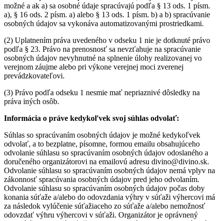
možné a ak a) sa osobné údaje spracúvajú podľa § 13 ods. 1 písm.
a), § 16 ods. 2 písm. a) alebo § 13 ods. 1 písm. b) a b) spracúvanie
osobných údajov sa vykonáva automatizovanými prostriedkami.
(2) Uplatnením práva uvedeného v odseku 1 nie je dotknuté právo
podľa § 23. Právo na prenosnosť sa nevzťahuje na spracúvanie
osobných údajov nevyhnutné na splnenie úlohy realizovanej vo
verejnom záujme alebo pri výkone verejnej moci zverenej
prevádzkovateľovi.
(3) Právo podľa odseku 1 nesmie mať nepriaznivé dôsledky na
práva iných osôb.
Informácia o práve kedykoľvek svoj súhlas odvolať:
Súhlas so spracúvaním osobných údajov je možné kedykoľvek
odvolať, a to bezplatne, písomne, formou emailu obsahujúceho
odvolanie súhlasu so spracúvaním osobných údajov odoslaného a
doručeného organizátorovi na emailovú adresu divino@divino.sk.
Odvolanie súhlasu so spracúvaním osobných údajov nemá vplyv na
zákonnosť spracúvania osobných údajov pred jeho odvolaním.
Odvolanie súhlasu so spracúvaním osobných údajov počas doby
konania súťaže a/alebo do odovzdania výhry v súťaži výhercovi má
za následok vylúčenie súťažiaceho zo súťaže a/alebo nemožnosť
odovzdať výhru výhercovi v súťaži. Organizátor je oprávnený