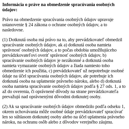
Informácia o práve na obmedzenie spracúvania osobných
údajov:
Právo na obmedzenie spracúvania osobných údajov upravuje
ustanovenie § 24 zákona o ochrane osobných údajov, a to
nasledovne.
(1) Dotknutá osoba má právo na to, aby prevádzkovateľ obmedzil
spracúvanie osobných údajov, ak a) dotknutá osoba namieta
správnosť osobných údajov, a to počas obdobia umožňujúceho
prevádzkovateľovi overiť správnosť osobných údajov, b)
spracúvanie osobných údajov je nezákonné a dotknutá osoba
namieta vymazanie osobných údajov a žiada namiesto toho
obmedzenie ich použitia, c) prevádzkovateľ už nepotrebuje osobné
údaje na účel spracúvania osobných údajov, ale potrebuje ich
dotknutá osoba na uplatnenie právneho nároku, alebo d) dotknutá
osoba namieta spracúvanie osobných údajov podľa § 27 ods. 1, a to
až do overenia, či oprávnené dôvody na strane prevádzkovateľa
prevažujú nad oprávnenými dôvodmi dotknutej osoby.
(2) Ak sa spracúvanie osobných údajov obmedzilo podľa odseku 1,
okrem uchovávania môže osobné údaje prevádzkovateľ spracúvať
len so súhlasom dotknutej osoby alebo na účel uplatnenia právneho
nároku, na ochranu osôb alebo z dôvodov verejného záujmu.