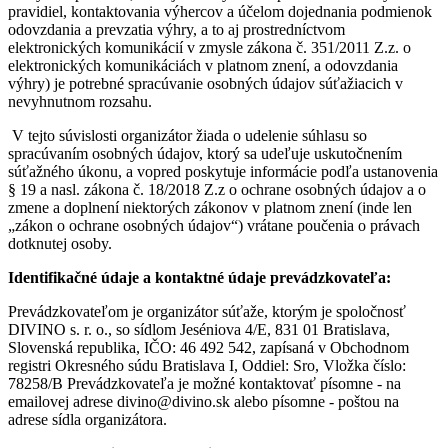
pravidiel, kontaktovania výhercov a účelom dojednania podmienok
odovzdania a prevzatia výhry, a to aj prostredníctvom
elektronických komunikácií v zmysle zákona č. 351/2011 Z.z. o
elektronických komunikáciách v platnom znení, a odovzdania
výhry) je potrebné spracúvanie osobných údajov súťažiacich v
nevyhnutnom rozsahu.
V tejto súvislosti organizátor žiada o udelenie súhlasu so
spracúvaním osobných údajov, ktorý sa udeľuje uskutočnením
súťažného úkonu, a vopred poskytuje informácie podľa ustanovenia
§ 19 a nasl. zákona č. 18/2018 Z.z o ochrane osobných údajov a o
zmene a doplnení niektorých zákonov v platnom znení (inde len
„zákon o ochrane osobných údajov“) vrátane poučenia o právach
dotknutej osoby.
Identifikačné údaje a kontaktné údaje prevádzkovateľa:
Prevádzkovateľom je organizátor súťaže, ktorým je spoločnosť
DIVINO s. r. o., so sídlom Jeséniova 4/E, 831 01 Bratislava,
Slovenská republika, IČO: 46 492 542, zapísaná v Obchodnom
registri Okresného súdu Bratislava I, Oddiel: Sro, Vložka číslo:
78258/B Prevádzkovateľa je možné kontaktovať písomne - na
emailovej adrese divino@divino.sk alebo písomne - poštou na
adrese sídla organizátora.