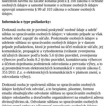
náležitosti návrhu na začatie konania podľa § 100 zákona o ochrane
osobných údajov a samotné konanie o ochrane osobných údajov
upravujú ustanovenia § 99 až 103 zákona o ochrane osobných
údajov.
Informácia o type požiadavky:
Dotknutá osoba nie je povinná poskytnúť osobné údaje a udeliť
súhlas so spracúvaním osobných údajov; v takomto prípade sa však
nebude môcť zapojiť do súťaže. Poskytnutie osobných údajov a
udelenie súhlasu so spracúvaním osobných údajov je v danom
prípade požiadavkou, ktorá je potrebná na účel realizácie súťaže, jej
komunikácie, propagácie a vyhodnotenia (vrátanie zverejnenia
súťažných úkonov podľa bodu 5.6 týchto pravidiel, zverejnenia
výhercov podľa bodu 8.2 týchto pravidiel, kontaktovania výhercov
a účelom dojednania podmienok odovzdania a prevzatia výhry, a to
aj prostredníctvom elektronických komunikácií v zmysle zákona č.
351/2011 Z.z. o elektronických komunikáciách v platnom znení, a
odovzdania výhry).
Dotknutá osoba je oprávnená súhlas so spracúvaním osobných
údajov kedykoľvek odvolať, a to bezplatne, písomne, formou
emailu obsahujúceho odvolanie súhlasu so spracúvaním osobných
údajov odoslaného a doručeného organizátorovi na emailovú adresu
divino@divino.sk. Odvolanie súhlasu so spracúvaním osobných
údajov nemá vplyv na zákonnosť spracúvania osobných údajov