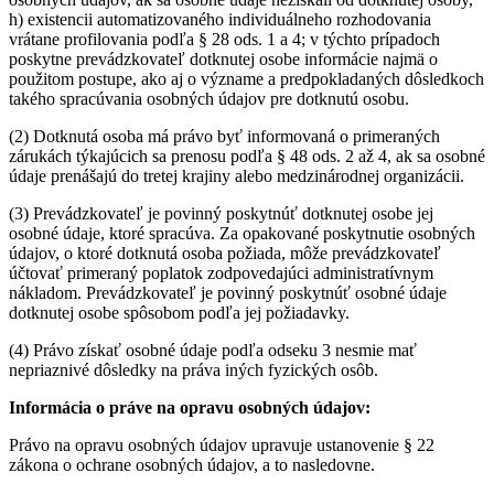
h) existencii automatizovaného individuálneho rozhodovania
vrátane profilovania podľa § 28 ods. 1 a 4; v týchto prípadoch
poskytne prevádzkovateľ dotknutej osobe informácie najmä o
použitom postupe, ako aj o význame a predpokladaných dôsledkoch
takého spracúvania osobných údajov pre dotknutú osobu.
(2) Dotknutá osoba má právo byť informovaná o primeraných
zárukách týkajúcich sa prenosu podľa § 48 ods. 2 až 4, ak sa osobné
údaje prenášajú do tretej krajiny alebo medzinárodnej organizácii.
(3) Prevádzkovateľ je povinný poskytnúť dotknutej osobe jej
osobné údaje, ktoré spracúva. Za opakované poskytnutie osobných
údajov, o ktoré dotknutá osoba požiada, môže prevádzkovateľ
účtovať primeraný poplatok zodpovedajúci administratívnym
nákladom. Prevádzkovateľ je povinný poskytnúť osobné údaje
dotknutej osobe spôsobom podľa jej požiadavky.
(4) Právo získať osobné údaje podľa odseku 3 nesmie mať
nepriaznivé dôsledky na práva iných fyzických osôb.
Informácia o práve na opravu osobných údajov:
Právo na opravu osobných údajov upravuje ustanovenie § 22
zákona o ochrane osobných údajov, a to nasledovne.