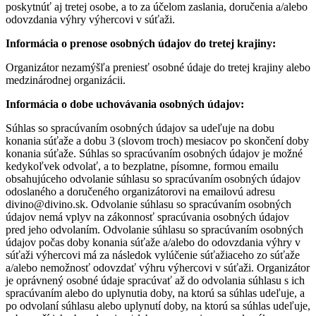
poskytnúť aj tretej osobe, a to za účelom zaslania, doručenia a/alebo
odovzdania výhry výhercovi v súťaži.
Informácia o prenose osobných údajov do tretej krajiny:
Organizátor nezamýšľa preniesť osobné údaje do tretej krajiny alebo
medzinárodnej organizácii.
Informácia o dobe uchovávania osobných údajov:
Súhlas so spracúvaním osobných údajov sa udeľuje na dobu
konania súťaže a dobu 3 (slovom troch) mesiacov po skončení doby
konania súťaže. Súhlas so spracúvaním osobných údajov je možné
kedykoľvek odvolať, a to bezplatne, písomne, formou emailu
obsahujúceho odvolanie súhlasu so spracúvaním osobných údajov
odoslaného a doručeného organizátorovi na emailovú adresu
divino@divino.sk. Odvolanie súhlasu so spracúvaním osobných
údajov nemá vplyv na zákonnosť spracúvania osobných údajov
pred jeho odvolaním. Odvolanie súhlasu so spracúvaním osobných
údajov počas doby konania súťaže a/alebo do odovzdania výhry v
súťaži výhercovi má za následok vylúčenie súťažiaceho zo súťaže
a/alebo nemožnosť odovzdať výhru výhercovi v súťaži. Organizátor
je oprávnený osobné údaje spracúvať až do odvolania súhlasu s ich
spracúvaním alebo do uplynutia doby, na ktorú sa súhlas udeľuje, a
po odvolaní súhlasu alebo uplynutí doby, na ktorú sa súhlas udeľuje,