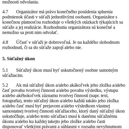
možnosti odvolania.
4.7 Organizátor má právo konečného posúdenia splnenia
podmienok účasti v súťaži jednotlivými osobami. Organizátor s
konečnou platnosťou rozhoduje o všetkých otázkach týkajúcich sa
súťaže a jej realizácie. Rozhodnutia organizátora sú konečné a
nemožno sa proti nim odvolať.
4.8 Účasť v súťaži je dobrovoľná. Je na každého slobodnom
rozhodnutí, či sa do súťaže zapojí alebo nie.
5. Súťažný úkon
5.1 Súťažný úkon musí byť uskutočnený osobne samotným
súťažiacim.
5.2 Ak má súťažný úkon a/alebo akákoľvek jeho zložka a/alebo
časť povahu tvorivej činnosti a/alebo povahu výsledku, výstupu
a/alebo akéhokoľvek záznamu tvorivej činnosti (napr. text,
fotografia), tento súťažný úkon a/alebo každá takáto jeho zložka
a/alebo časť musí byť prejavom a/alebo výsledkom vlastnej
samostatnej tvorivej činnosti súťažiaceho, ktorý daný súťažný úkon
uskutočňuje, a/alebo tento súťažiaci musí k danému súťažnému
úkonu a/alebo ku každej takejto jeho zložke a/alebo časti
disponovať všetkými právami a súhlasmi v rozsahu nevyhnutnom