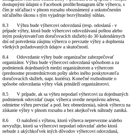
dostupnými údajmi o Facebook profile/Instagram účte výhercu, s
čím je súťažiaci v plnom rozsahu oboznámený a uskutočnením
súťažného úkonu s tým vyjadruje bezvýhradný súhlas.
8.3 Výhra bude výhercovi odovzdaná (resp. odoslaná - v
prípade výhry, ktorá bude výhercovi odovzdávaná poštou alebo
iným poskytovateľom doručovacích služieb) do 30 kalendárnych
dní od potvrdenia záujmu výhercu o prevzatie výhry a doplnenia
všetkých požadovaných údajov a skutočností.
8.4 Odovzdanie výhry bude organizačne zabezpečovať
organizátor. Výhra bude výhercovi odovzdaná spôsobom a za
podmienok dojednaných medzi organizátorom a výhercom
(prednostne prostredníctvom pošty alebo iného poskytovateľa
doručovacích služieb, napr. kuriéra). Konečné rozhodnutie o
spôsobe odovzdania výhry však prináleží organizátorovi.
8.5 V prípade, ak sa výhru nepodarí výhercovi za dojednaných
podmienok odovzdať (napr. výherca uvedie nesprávnu adresu,
odmietne výhru prevziať a pod. bez obmedzenia), nárok výhercu na
získanie výhry v plnom rozsahu a bez akejkoľvek náhrady zaniká.
8.6 O naložení s výhrou, ktorú výherca neprevezme a/alebo
nevyužije, ktorú sa výhercovi nepodarí odovzdať alebo ktorá
nebude z akýchkoľvek iných dôvodov výhercovi odovzdaná,