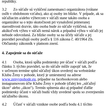
republiky.
3.2 Zo súťaže sú vylúčení zamestnanci organizátora (vrátane
osôb v obdobnom vzťahu), ako aj osoby im blízke. V prípade, ak sa
súťažiacim a/alebo výhercom v súťaži stane takáto osoba a
organizátor sa o tejto skutočnosti pri vynaložení primeranej
starostlivosti dozvie, táto osoba bude zo súťaže vylúčená, na
akúkoľvek výhru v súťaži nemá nárok a prípadná výhra v súťaži jej
nebude odovzdaná. Za blízke osoby sa na účely súťaže a jej
pravidiel považujú osoby podľa § 116 zákona č. 40/1964 Zb.
Občiansky zákonník v platnom znení.
4. Zapojenie sa do súťaže
4.1 Osoba, ktorá spĺňa podmienky pre účasť v súťaži podľa
článku 3. týchto pravidiel, sa do súťaže môže zapojiť tak, že
v určenom termíne splní súťažný úkon uvedený na webstránke
Klubu Ženy v pohode, ktorý je umiestnený na adrese
www.zenyvpohode.eu
, prípadne na facebookovom alebo
instagramovom účte Klubu Ženy v pohode (ďalej len „súťažný
úkon“ alebo „úkon“). Termín splnenia ako aj prípadné ďalšie
podmienky účasti v súťaži budú vždy uvedené spolu so zverejnením
súťažného úkonu.
4.2 Účasť v súťaži vznikne osobe podľa bodu 4.1 týchto