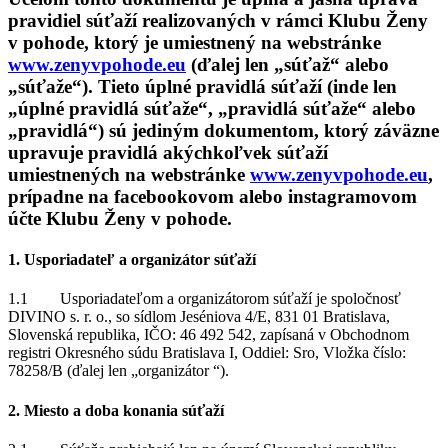
pravidiel súťaží realizovaných v rámci Klubu Ženy
v pohode, ktorý je umiestnený na webstránke
www.zenyvpohode.eu
(ďalej len „súťaž“ alebo
„súťaže“). Tieto úplné pravidlá súťaží (inde len
„úplné pravidlá súťaže“, „pravidlá súťaže“ alebo
„pravidlá“) sú jediným dokumentom, ktorý záväzne
upravuje pravidlá akýchkoľvek súťaží
umiestnených na webstránke
www.zenyvpohode.eu
,
prípadne na facebookovom alebo instagramovom
účte Klubu Ženy v pohode.
1. Usporiadateľ a organizátor súťaží
1.1 Usporiadateľom a organizátorom súťaží je spoločnosť
DIVINO s. r. o., so sídlom Jeséniova 4/E, 831 01 Bratislava,
Slovenská republika, IČO: 46 492 542, zapísaná v Obchodnom
registri Okresného súdu Bratislava I, Oddiel: Sro, Vložka číslo:
78258/B (ďalej len „organizátor “).
2. Miesto a doba konania súťaží