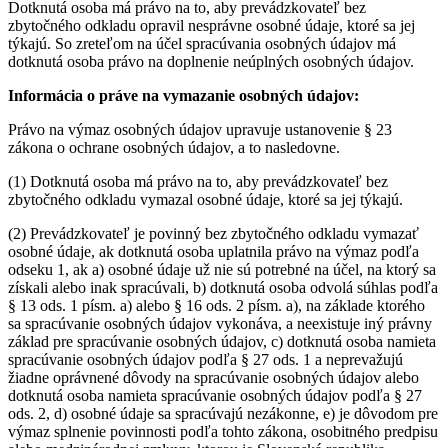
Dotknutá osoba má právo na to, aby prevádzkovateľ bez
zbytočného odkladu opravil nesprávne osobné údaje, ktoré sa jej
týkajú. So zreteľom na účel spracúvania osobných údajov má
dotknutá osoba právo na doplnenie neúplných osobných údajov.
Informácia o práve na vymazanie osobných údajov:
Právo na výmaz osobných údajov upravuje ustanovenie § 23
zákona o ochrane osobných údajov, a to nasledovne.
(1) Dotknutá osoba má právo na to, aby prevádzkovateľ bez
zbytočného odkladu vymazal osobné údaje, ktoré sa jej týkajú.
(2) Prevádzkovateľ je povinný bez zbytočného odkladu vymazať
osobné údaje, ak dotknutá osoba uplatnila právo na výmaz podľa
odseku 1, ak a) osobné údaje už nie sú potrebné na účel, na ktorý sa
získali alebo inak spracúvali, b) dotknutá osoba odvolá súhlas podľa
§ 13 ods. 1 písm. a) alebo § 16 ods. 2 písm. a), na základe ktorého
sa spracúvanie osobných údajov vykonáva, a neexistuje iný právny
základ pre spracúvanie osobných údajov, c) dotknutá osoba namieta
spracúvanie osobných údajov podľa § 27 ods. 1 a neprevažujú
žiadne oprávnené dôvody na spracúvanie osobných údajov alebo
dotknutá osoba namieta spracúvanie osobných údajov podľa § 27
ods. 2, d) osobné údaje sa spracúvajú nezákonne, e) je dôvodom pre
výmaz splnenie povinnosti podľa tohto zákona, osobitného predpisu