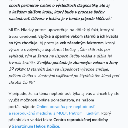
oboch partnerov nielen o výsledkoch diagnostiky, ale aj
o každom ďalšom kroku, ktorý bude v procese liečby
nasledovať. Dôvera v lekára je v tomto prípade kľúčová.
“
MUDr. Hladký pritom upozorňuje na dôležitý fakt, ktorý si
treba uvedomiť:
vajíčka a spermie vekom starnú a ich kvalita
sa tým zhoršuje
. Aj preto
je vek zásadným faktorom
, ktorý
výrazne ovplyvňuje úspešnosť liečby.
„Čím skôr nás pár
vyhľadá, tým je šanca na úspech liečby vyššia a dĺžka jej
trvania kratšia.
Z môjho pohľadu je zlomovým vekom u ženy
37 rokov.
U starších žien sa úspešnosť výrazne znižuje,
pričom liečba s vlastnými vajíčkami po štyridsiatke klesá pod
zhruba 15 %.“
V prípade, že sa téma neplodnosti týka aj vás a chceli by ste
využiť možnosti online poradenstva, na našom
portáli nájdete
Online poradňu pre neplodnosť
a reprodukčnú medicínu s MUDr. Petrom Hladkým
, ktorý
pôsobí ako vedúci lekár
Centra reprodukčnej medicíny
v
Sanatórium Helios Košice.