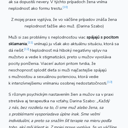
ak sa dopustili nevery. V týchto prípadoch žena vníma
[10]
neplodnosť ako formu trestu.
Z mojej praxe vyplýva, že vo väčšine prípadov znáša žena
neplodnosť ťažšie ako muž. (Darina Szabo)
Muži si zas problémy s neplodnosťou viac
spájajú s pocitom
[11]
sklamania
,
vnímajú ju však ako aktuálnu situáciu, ktorá sa
[12]
dá riešiť.
Neplodnosť má hlboký negatívny vplyv na
mužstvo a vedie k stigmatizácii, preto u mužov vyvoláva
pocity poníženia. Viacerí autori pritom tvrdia, že
neschopnosť splodiť dieťa si muži najčastejšie spájajú
s mužnosťou a sexuálnou potenciou, ktorá vedie
[13]
k intenzívnejšiemu vnímaniu osobnej nedostatočnosti.
S rôznym psychickým nastavením žien a mužov sa v praxi
stretáva aj terapeutka na vzťahy, Darina Szabo:
„Každý
z nás, bez rozdielu na to, či sme muž alebo žena, sa
s problémami vysporiadava úplne inak. Sme veľmi
individuálni, a preto sa snažím šiť terapie na mieru podľa
toho, aký môj klient je. Z mojej praxe vyplýva, že vo väčšine