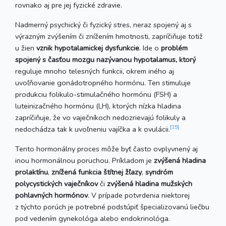
rovnako aj pre jej fyzické zdravie.
Nadmerný psychický či fyzický stres, neraz spojený aj s
výrazným zvýšením či znížením hmotnosti, zapríčiňuje totiž
u žien
vznik hypotalamickej dysfunkcie
. Ide o
problém
spojený s časťou mozgu nazývanou hypotalamus, ktorý
reguluje mnoho telesných funkcii, okrem iného aj
uvoľňovanie gonádotropného hormónu. Ten stimuluje
produkciu folikulo-stimulačného hormónu (FSH) a
luteinizačného hormónu (LH), ktorých nízka hladina
zapríčiňuje, že vo vaječníkoch nedozrievajú folikuly a
[15]
nedochádza tak k uvoľneniu vajíčka a k ovulácii.
Tento hormonálny proces môže byť často ovplyvnený aj
inou hormonálnou poruchou. Príkladom je
zvýšená hladina
prolaktínu
,
znížená funkcia štítnej žľazy
,
syndróm
polycystických vaječníkov
či
zvýšená hladina mužských
pohlavných hormónov
. V prípade potvrdenia niektorej
z týchto porúch je potrebné podstúpiť špecializovanú liečbu
pod vedením gynekológa alebo endokrinológa.