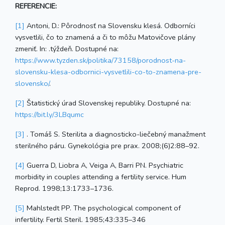
REFERENCIE:
[1]
Antoni, D.: Pôrodnosť na Slovensku klesá. Odborníci
vysvetlili, čo to znamená a či to môžu Matovičove plány
zmeniť. In: .týždeň. Dostupné na:
https://www.tyzden.sk/politika/73158/porodnost-na-
slovensku-klesa-odbornici-vysvetlili-co-to-znamena-pre-
slovensko/
.
[2]
Štatistický úrad Slovenskej republiky. Dostupné na:
https://bit.ly/3LBqumc
[3]
. Tomáš S. Sterilita a diagnosticko-liečebný manažment
sterilného páru. Gynekológia pre prax. 2008;(6)2:88–92.
[4]
Guerra D, Liobra A, Veiga A, Barri PN. Psychiatric
morbidity in couples attending a fertility service. Hum
Reprod. 1998;13:1733–1736.
[5]
Mahlstedt PP. The psychological component of
infertility. Fertil Steril. 1985;43:335–346