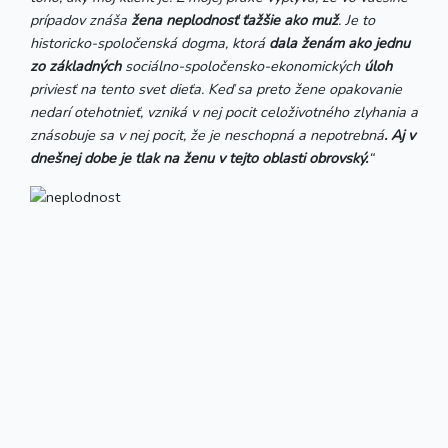
prípadov znáša
žena neplodnosť ťažšie ako muž
. Je to
historicko-spoločenská dogma, ktorá
dala ženám ako jednu
zo základných
sociálno-spoločensko-ekonomických
úloh
priviesť na tento svet dieťa. Keď sa preto žene opakovanie
nedarí otehotnieť, vzniká v nej pocit celoživotného zlyhania a
znásobuje sa v nej pocit, že je neschopná a nepotrebná
. Aj v
dnešnej dobe je tlak na ženu v tejto oblasti obrovský.
“