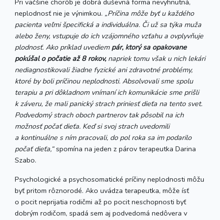
Pri väčšine chorôb je dobrá duševná forma nevyhnutná,
neplodnosť nie je výnimkou.
„Príčina môže byť u každého
pacienta veľmi špecifická a individuálna. Či už sa týka muža
alebo ženy, vstupuje do ich vzájomného vzťahu a ovplyvňuje
plodnosť. Ako príklad uvediem
pár, ktorý sa opakovane
pokúšal o počatie až 8 rokov,
napriek tomu však u nich lekári
nediagnostikovali žiadne fyzické ani zdravotné problémy,
ktoré by boli príčinou neplodnosti. Absolvovali sme spolu
terapiu a pri dôkladnom vnímaní ich komunikácie sme prišli
k záveru, že mali panický strach priniesť dieťa na tento svet.
Podvedomý strach oboch partnerov tak pôsobil na ich
možnosť počať dieťa. Keď si svoj strach uvedomili
a kontinuálne s ním pracovali, do pol roka sa im podarilo
počať dieťa,“
spomína na jeden z párov terapeutka Darina
Szabo.
Psychologické a psychosomatické príčiny neplodnosti môžu
byť pritom rôznorodé. Ako uvádza terapeutka, môže ísť
o pocit neprijatia rodičmi až po pocit neschopnosti byť
dobrým rodičom, spadá sem aj podvedomá nedôvera v