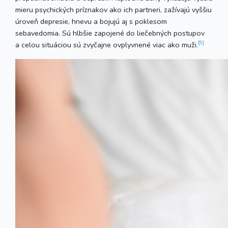
mieru psychických príznakov ako ich partneri, zažívajú vyššiu
úroveň depresie, hnevu a bojujú aj s poklesom
sebavedomia. Sú hlbšie zapojené do liečebných postupov
[9]
a celou situáciou sú zvyčajne ovplyvnené viac ako muži.