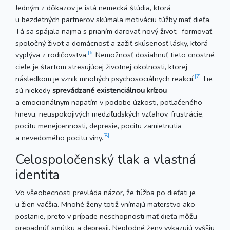
Jedným z dôkazov je istá nemecká štúdia, ktorá
u bezdetných partnerov skúmala motiváciu túžby mať dieťa.
Tá sa spájala najmä s prianím darovať nový život, formovať
spoločný život a domácnosť a zažiť skúsenosť lásky, ktorá
[6]
vyplýva z rodičovstva.
Nemožnosť dosiahnuť tieto cnostné
ciele je štartom stresujúcej životnej okolnosti, ktorej
[7]
následkom je vznik mnohých psychosociálnych reakcií.
Tie
sú niekedy
sprevádzané existenciálnou krízou
a emocionálnym napätím v podobe úzkosti, potlačeného
hnevu, neuspokojivých medziľudských vzťahov, frustrácie,
pocitu menejcennosti, depresie, pocitu zamietnutia
[8]
a nevedomého pocitu viny.
Celospoločenský tlak a vlastná
identita
Vo všeobecnosti prevláda názor, že túžba po dieťati je
u žien väčšia. Mnohé ženy totiž vnímajú materstvo ako
poslanie, preto v prípade neschopnosti mať dieťa môžu
prepadnúť smútku a depresii. Neplodné ženy vykazujú vyššiu