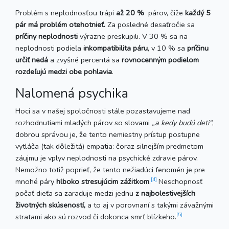
Problém s neplodnosťou trápi
až 20 %
párov, čiže
každý 5
pár má problém otehotnieť.
Za posledné desaťročie sa
príčiny neplodnosti
výrazne preskupili. V 30 % sa na
neplodnosti podieľa
inkompatibilita páru
, v 10 % sa
príčinu
určiť nedá
a zvyšné percentá sa
rovnocenným podielom
rozdeľujú medzi obe pohlavia
.
Nalomená psychika
Hoci sa v našej spoločnosti stále pozastavujeme nad
rozhodnutiami mladých párov so slovami
„a kedy budú deti“
,
dobrou správou je, že tento nemiestny prístup postupne
vytláča (tak dôležitá) empatia: čoraz silnejším predmetom
záujmu je vplyv neplodnosti na psychické zdravie párov.
Nemožno totiž poprieť, že tento nežiadúci fenomén je pre
[4]
mnohé páry
hlboko stresujúcim zážitkom
.
Neschopnosť
počať dieťa sa zaraďuje medzi jednu
z najbolestivejších
životných skúseností,
a to aj v porovnaní s takými závažnými
[5]
stratami ako sú rozvod či dokonca smrť blízkeho.