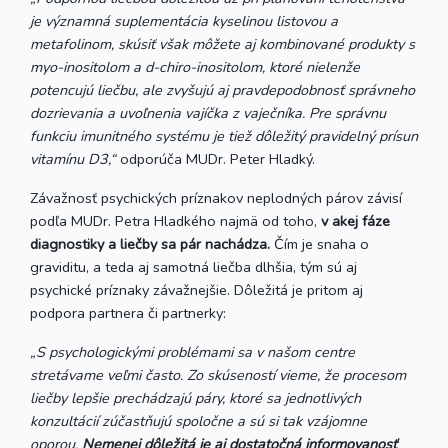
je významná suplementácia kyselinou listovou a
metafolinom, skúsiť však môžete aj kombinované
produkty s
myo-inositolom a d-chiro-inositolom, ktoré nielenže
potencujú liečbu, ale zvyšujú aj pravdepodobnosť správneho
dozrievania a uvoľnenia vajíčka z vaječníka. Pre správnu
funkciu imunitného systému je tiež dôležitý pravidelný prísun
vitamínu D3,“
odporúča MUDr. Peter Hladký.
Závažnosť psychických príznakov neplodných párov závisí
podľa MUDr. Petra Hladkého najmä od toho,
v akej fáze
diagnostiky a liečby sa pár nachádza.
Čím je snaha o
graviditu, a teda aj samotná liečba dlhšia, tým sú aj
psychické príznaky závažnejšie. Dôležitá je pritom aj
podpora partnera či partnerky:
„S psychologickými problémami sa v našom centre
stretávame veľmi často. Zo skúseností vieme, že procesom
liečby lepšie prechádzajú páry, ktoré sa jednotlivých
konzultácií zúčastňujú spoločne a sú si tak vzájomne
oporou.
Nemenej dôležitá je aj dostatočná informovanosť