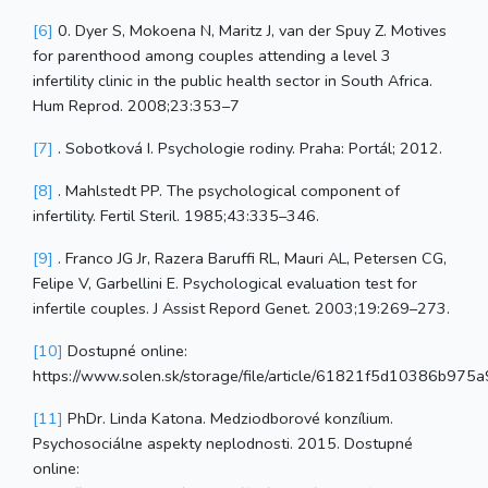
[6]
0. Dyer S, Mokoena N, Maritz J, van der Spuy Z. Motives
for parenthood among couples attending a level 3
infertility clinic in the public health sector in South Africa.
Hum Reprod. 2008;23:353–7
[7]
. Sobotková I. Psychologie rodiny. Praha: Portál; 2012.
[8]
. Mahlstedt PP. The psychological component of
infertility. Fertil Steril. 1985;43:335–346.
[9]
. Franco JG Jr, Razera Baruffi RL, Mauri AL, Petersen CG,
Felipe V, Garbellini E. Psychological evaluation test for
infertile couples. J Assist Repord Genet. 2003;19:269–273.
[10]
Dostupné online:
https://www.solen.sk/storage/file/article/61821f5d10386b97
[11]
PhDr. Linda Katona. Medziodborové konzílium.
Psychosociálne aspekty neplodnosti. 2015. Dostupné
online: