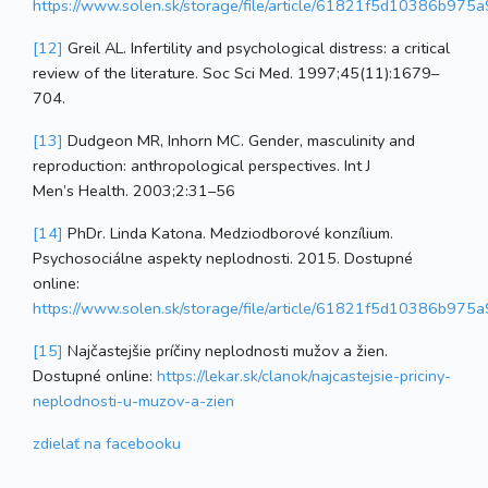
https://www.solen.sk/storage/file/article/61821f5d10386b97
[12]
Greil AL. Infertility and psychological distress: a critical
review of the literature. Soc Sci Med. 1997;45(11):1679–
704.
[13]
Dudgeon MR, Inhorn MC. Gender, masculinity and
reproduction: anthropological perspectives. Int J
Men’s Health. 2003;2:31–56
[14]
PhDr. Linda Katona. Medziodborové konzílium.
Psychosociálne aspekty neplodnosti. 2015. Dostupné
online:
https://www.solen.sk/storage/file/article/61821f5d10386b97
[15]
Najčastejšie príčiny neplodnosti mužov a žien.
Dostupné online:
https://lekar.sk/clanok/najcastejsie-priciny-
neplodnosti-u-muzov-a-zien
zdielať
na facebooku