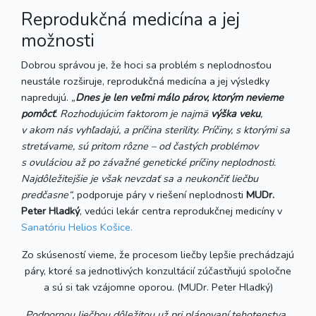
Reprodukčná medicína a jej
možnosti
Dobrou správou je, že hoci sa problém s neplodnosťou
neustále rozširuje, reprodukčná medicína a jej výsledky
napredujú.
„
Dnes je len veľmi málo párov, ktorým nevieme
pomôcť
. Rozhodujúcim faktorom je najmä
výška veku
,
v akom nás vyhľadajú, a príčina sterility. Príčiny, s ktorými sa
stretávame, sú pritom rôzne – od častých problémov
s ovuláciou až po závažné genetické príčiny neplodnosti.
Najdôležitejšie je však nevzdať sa a neukončiť liečbu
predčasne“,
podporuje páry v riešení neplodnosti
MUDr.
Peter Hladký
, vedúci lekár centra reprodukčnej medicíny v
Sanatóriu Helios Košice.
Zo skúseností vieme, že procesom liečby lepšie prechádzajú
páry, ktoré sa jednotlivých konzultácií zúčastňujú spoločne
a sú si tak vzájomne oporou. (MUDr. Peter Hladký)
„Podpornou liečbou dôležitou už pri plánovaní tehotenstva