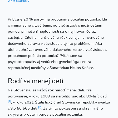
279 článkov
Približne 20 % párov má problémy s počatím potomka. Ide
o mimoriadne citlivú tému, no v súvislosti s možnosťami
pomoci pri riešení neplodnosti sa o nej hovorí čoraz
častejšie. Citeľne menšiu váhu však venujeme rovnováhe
duševného zdravia v súvislosti s týmto problémom. Akú
úlohu zohráva rovnováha duševného zdravia v súvislosti s
problémom počatia potomka? Pýtali sme sa
psychoteraputky aj vedúceho gynekológa centra
reprodukčnej medicíny v Sanatórium Helios Košice.
Rodí sa menej detí
Na Slovensku sa každý rok narodí menej detí. Pre
porovnanie, v roku 1989 sa narodilo viac ako 80-tisíc detí
[1]
, v roku 2021 Štatistický úrad Slovenskej republiky uvádza
[2]
číslo 56 565 detí
. Za týmto poklesom sa okrem iného
skrýva aj problém párov s počatím potomka.