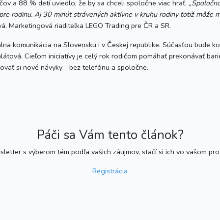
v a 88 % detí uviedlo, že by sa chceli spoločne viac hrať.
„Spoločno
 pre rodinu. Aj 30 minút strávených aktívne v kruhu rodiny totiž môže
á, Marketingová riaditeľka LEGO Trading pre ČR a SR.
iálna komunikácia na Slovensku i v Českej republike. Súčasťou bude
átová. Cieľom iniciatívy je celý rok rodičom pomáhať prekonávať bariér
udovať si nové návyky - bez telefónu a spoločne.
Páči sa Vám tento článok?
etter s výberom tém podľa vašich záujmov, stačí si ich vo vašom profil
Registrácia