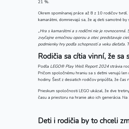
21 %.
Okrem spomínanej práce až 8 z 10 rodičov tvrdí, že
kamarátmi, domnievajú sa, že aj deti samotné by sa
„Hra s kamarátmi a s rodičmi nie je rovnocenná. 
zvyčajne emočnou oporou a otec predstavuje ciel
podmienky hry podľa schopností a veku dieťaťa. T
Rodičia sa cítia vinní, že s
Podľa
LEGO® Play Well Report 2024
strávia ro
Pričom spoločnému hraniu sa s deťmi venujú len n
hodiny. Šesť z desiatich rodičov pripúšťa, že čas
Prieskum spoločnosti LEGO ukázal, že dve tretiny 
času a priestoru na hranie ako ich generácia. N
Deti i rodičia by to chceli