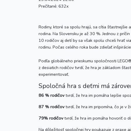
Prečítané:
632x
Rodiny, ktoré sa spolu hrajú, sa cítia šťastnejši
rodina. Na Slovensku je až 30 %. Jednou z príčin 
10 rodičov aj detí by sa však spolu chceli hrať 
rodinu. Počas celého roka bude zdieľať inšpirácie
Podľa globálneho prieskumu spoločnosti LEGO® 
z desiatich rodičov tvrdí, že hra je základom šť
experimentovať.
Spoločná hra s deťmi má zárov
86 % rodičov
tvrdí, že hra im pomáha lepšie spoz
87 % rodičov
tvrdí, že hra im pripomína, čo je v ž
79% rodičov
tvrdí, že hra im pomáha hovoriť o d
Na dôležitosť spoločnej hry poukazuje z praxe 