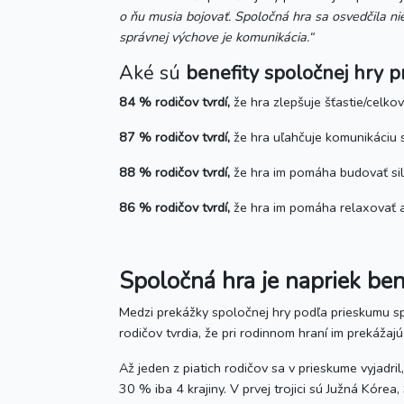
o ňu musia bojovať. Spoločná hra sa osvedčila ni
správnej výchove je komunikácia.“
Aké sú
benefity
spoločnej hry p
84 % rodičov tvrdí,
že hra zlepšuje šťastie/celko
87 % rodičov tvrdí,
že hra uľahčuje komunikáciu 
88 % rodičov tvrdí,
že hra im pomáha budovať sil
86 % rodičov tvrdí,
že hra im pomáha relaxovať 
Spoločná hra je napriek be
Medzi prekážky spoločnej hry podľa prieskumu spo
rodičov tvrdia, že pri rodinnom hraní im prekáž
Až jeden z piatich rodičov sa v prieskume vyjadri
30 % iba 4 krajiny. V prvej trojici sú Južná Kór