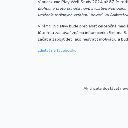
V prieskume Play Well Study 2024 až 87 % rodičo
úlohou, a preto prináša novú iniciatívu Polhodinu
utuženie rodinných vzťahov,“
hovorí Iva Ambrožov
V rámci iniciatívy bude prebiehať celoročná med
túto rolu zastávať známa influencerka Simona Sal
začať a zapojiť deti, ako nestratiť motiváciu a b
zdielať
na facebooku
Ak chcete dostávať newsl