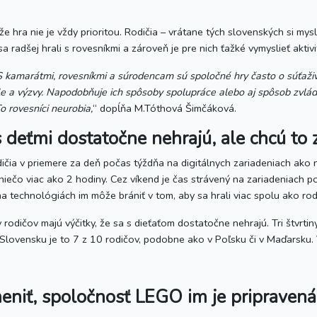
 hra nie je vždy prioritou. Rodičia – vrátane tých slovenských si mysli
 radšej hrali s rovesníkmi a zároveň je pre nich ťažké vymyslieť aktivi
S kamarátmi, rovesníkmi a súrodencam sú spoločné hry často o súťaživ
e a výzvy. Napodobňuje ich spôsoby spolupráce alebo aj spôsob zvlád
o rovesníci neurobia,
“ dopĺňa M.Tóthová Šimčáková.
a s deťmi dostatočne nehrajú, ale chcú to
dičia v priemere za deň počas týždňa na digitálnych zariadeniach ako 
iečo viac ako 2 hodiny. Cez víkend je čas strávený na zariadeniach p
 na technológiách im môže brániť v tom, aby sa hrali viac spolu ako rod
rodičov majú výčitky, že sa s dieťaťom dostatočne nehrajú. Tri štvrti
a Slovensku je to 7 z 10 rodičov, podobne ako v Poľsku či v Maďarsku
 zmeniť, spoločnosť LEGO im je pripraven