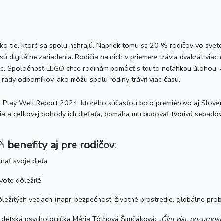
e ako tie, ktoré sa spolu nehrajú. Napriek tomu sa 20 % rodičov vo svet
sú digitálne zariadenia. Rodičia na nich v priemere trávia dvakrát via
viac. Spoločnosť LEGO chce rodinám pomôcť s touto neľahkou úlohou, a
 rady odborníkov, ako môžu spolu rodiny tráviť viac času.
Play Well Report 2024, ktorého súčasťou bolo premiérovo aj Slove
astia a celkovej pohody ich dieťaťa, pomáha mu budovať tvorivú sebad
eň
benefity aj pre rodičov
:
nať svoje dieťa
ivote dôležité
ôležitých veciach (napr. bezpečnosť, životné prostredie, globálne prob
aj detská psychologička Mária Tóthová Šimčáková:
„Čím viac pozornos