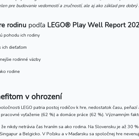
elen pre budovanie vedomostí a zručností, ale aj ako základ pre dobr
re rodinu
podľa
LEGO® Play Well Report 20
vú pohodu ich rodiny
s ich dieťaťom
nejšie rodinné väzby
ako rodine
nefitom v ohrození
ločnosti LEGO patria postoj rodičov k hre, nedostatok času, peňazí a
ajú pracovné vyťaženie (62 %) a domáce práce (62 %). Významným fakto
l, že nikdy netrávia čas hraním sa ako rodina. Na Slovensku je až 30 %
ea, Singapur a Belgicko. V Poľsku a v Maďarsku sa spoločnej hre nevenu