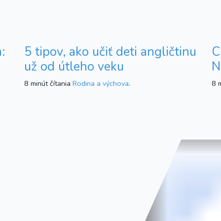
:
5 tipov, ako učiť deti angličtinu
C
už od útleho veku
N
8 minút čítania
Rodina a výchova
.
8 m