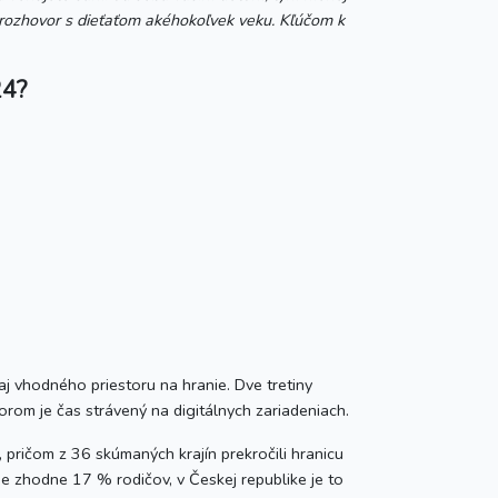
ý rozhovor s dieťaťom akéhokoľvek veku. Kľúčom k
24?
j vhodného priestoru na hranie. Dve tretiny
rom je čas strávený na digitálnych zariadeniach.
, pričom z 36 skúmaných krajín prekročili hranicu
je zhodne 17 % rodičov, v Českej republike je to