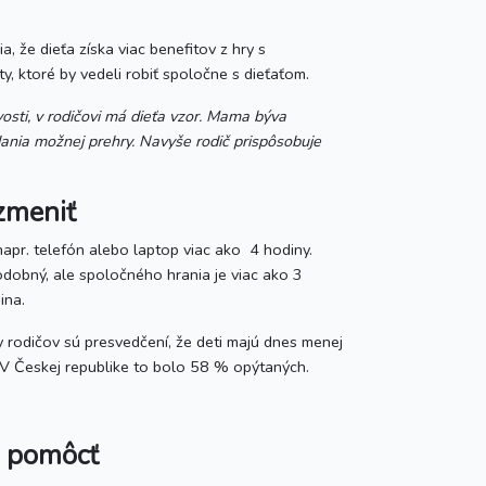
a, že dieťa získa viac benefitov z hry s
ty, ktoré by vedeli robiť spoločne s dieťaťom.
osti, v rodičovi má dieťa vzor. Mama býva
ania možnej prehry. Navyše rodič prispôsobuje
 zmeniť
napr. telefón alebo laptop viac ako 4 hodiny.
odobný, ale spoločného hrania je viac ako 3
ina.
ny rodičov sú presvedčení, že deti majú dnes menej
. V Českej republike to bolo 58 % opýtaných.
á pomôcť