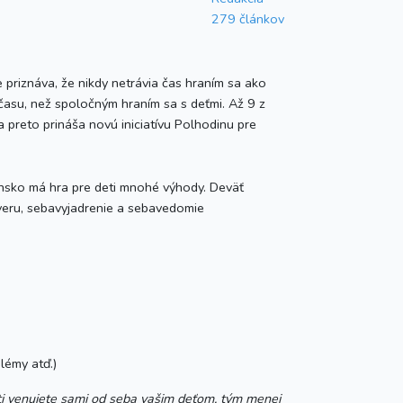
279 článkov
e priznáva, že nikdy netrávia čas hraním sa ako
c času, než spoločným hraním sa s deťmi. Až 9 z
 preto prináša novú iniciatívu Polhodinu pre
nsko
má hra pre deti mnohé výhody. Deväť
ôveru, sebavyjadrenie a sebavedomie
lémy atď.)
ti venujete sami od seba vašim deťom, tým menej