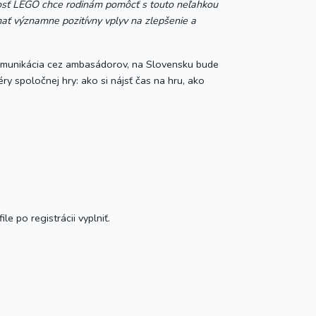
sť LEGO chce rodinám pomôcť s touto neľahkou
 mať významne pozitívny vplyv na zlepšenie a
 komunikácia cez ambasádorov, na Slovensku bude
y spoločnej hry: ako si nájsť čas na hru, ako
e po registrácii vyplniť.