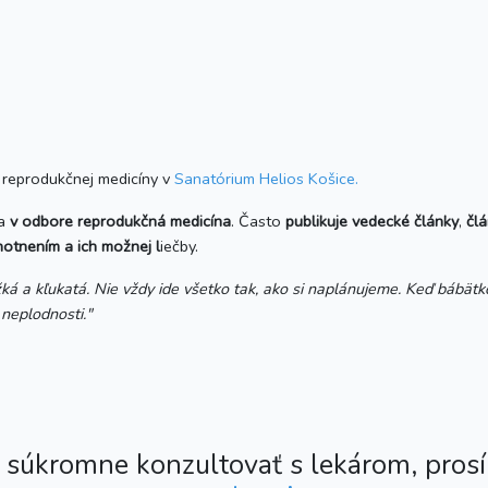
 reprodukčnej medicíny v
Sanatórium Helios Košice.
a
v odbore reprodukčná medicína
. Často
publikuje vedecké články
,
člá
otnením a ich možnej l
iečby.
 a kľukatá. Nie vždy ide všetko tak, ako si naplánujeme. Keď bábätko
 neplodnosti."
 súkromne konzultovať s lekárom, pros