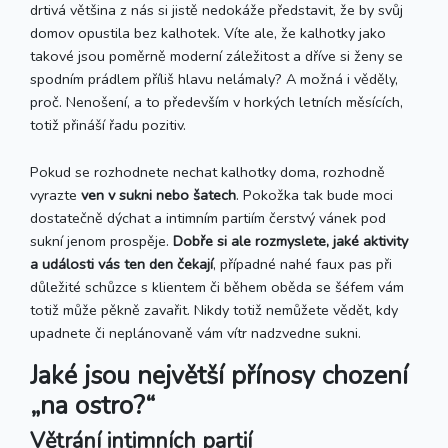
drtivá většina z nás si jistě nedokáže představit, že by svůj
domov opustila bez kalhotek. Víte ale, že kalhotky jako
takové jsou poměrně moderní záležitost a dříve si ženy se
spodním prádlem příliš hlavu nelámaly? A možná i věděly,
proč. Nenošení, a to především v horkých letních měsících,
totiž přináší řadu pozitiv.
Pokud se rozhodnete nechat kalhotky doma, rozhodně
vyrazte
ven v sukni nebo šatech
. Pokožka tak bude moci
dostatečně dýchat a intimním partiím čerstvý vánek pod
sukní jenom prospěje.
Dobře si ale rozmyslete, jaké aktivity
a události vás ten den čekají
, případné nahé faux pas při
důležité schůzce s klientem či během oběda se šéfem vám
totiž může pěkně zavařit. Nikdy totiž nemůžete vědět, kdy
upadnete či neplánovaně vám vítr nadzvedne sukni.
Jaké jsou největší přínosy chození
„na ostro?“
Větrání intimních partií