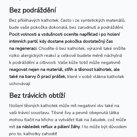
Bez podráždění
Bez přiléhavých kalhotek, často i ze syntetických materiálů,
bude vaše pokožka dokonalá, bez zarudnutí a podráždění.
Pocit volnosti a vzdušnosti oceníte například i po holení
intimních partií, kdy dostane pokožka dostatečný čas
na regeneraci.
Chodíte-li bez kalhotek, výrazně také snížíte
riziko alergických reakcí a celkově budete méně náchylná
k podráždění a citlivosti. Vaše kůže totiž může negativně
reagovat nejen na materiál, střih a těsnost kalhotek, ale
také na barvy či prací prášek,
které v sobě vlákna kalhotek
uchovávají.
Bez trávicích obtíží
Nošení těsných kalhotek může mít negativní vliv také na
vaši trávicí soustavu. Těsné švy a pevně obepnutá látka
mohou tlačit na břicho a vytvářet tlak na žaludek, což může
mít
za následek reflux a pálení žáhy
. I to může být důvodem
pro to, kalhotky zahodit!