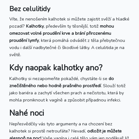
Bez celulitidy
Víte, že nenošením kalhotek si můžete zajistit svěží a hladké
pozadí?
Kalhotky
, především ty těsnější, totiž
mohou
omezovat volné proudění krve a brání přirozenému
proudění lymfy
, která pomáhá odvádět z těla přebytečnou
vodu i další nadbytečné či škodlivé látky. A celulitida je na
světě.
Kdy naopak kalhotky ano?
Kalhotky si nezapomeňte pokaždé, chystáte-li se
do
znečištěného nebo hodně prašného prostředí
. Slouží totiž
jako bariéra a zachytí všechen prach a nečistotu, která by
mohla proniknout k vagíně a způsobit případnou infekci.
Nahé noci
Nepřesvědčily vás tyto argumenty a na chození bez
kalhotek si prostě netroufáte? Nevadí,
odložit je můžete
alespoň na noc!
Vaše vagína i celé tělo vám jen poděkují! Již