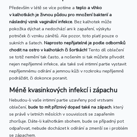
Především v létě se více potíme a
teplo a vlhko
v kalhotkách je živnou půdou pro množení bakterií a
následný vznik vaginální infekce
. Bez kalhotek může
pokožka dýchat a nedochází ani k zapaření, výskytu
potniček či vzniku zánětů. Ale pozor, toto platí pouze o
sukních a šatech.
Naprosto nepřijatelné je podle odborníků
chodit na ostro v kalhotách či šortkách!
Tento díl oblečení
se totiž nemění tak často, a nošením si tak můžete přivodit
nejen nepříjemné infekce, ale také své intimní partie vystavit
nepříjemnému odírání a jemnou kůži v rozkroku nepříjemně
podráždit, či dokonce poranit.
Méně kvasinkových infekcí i zápachu
Nebudou-li vaše intimní partie uzavřeny pod vrstvami
oblečení,
bude to mít příznivý dopad také na zápach
, který
se právě v letních měsících v souvislosti se zapařením
zhoršuje. Dáte-li kalhotkám sbohem, bude se případný pot
odpařovat, nebude docházet k odírání a zmenší se i problém
se zápachem.