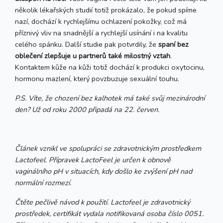
několik lékařských studií totiž prokázalo, že pokud spíme
nazí, dochází k rychlejšímu ochlazení pokožky, což má
příznivý vliv na snadnější a rychlejší usínání i na kvalitu
celého spánku. Další studie pak potvrdily, že
spaní bez
oblečení zlepšuje u partnerů také milostný vztah
.
Kontaktem kůže na kůži totiž dochází k produkci oxytocinu,
hormonu mazlení, který povzbuzuje sexuální touhu.
P.S. Víte, že chození bez kalhotek má také svůj mezinárodní
den? Už od roku 2000 připadá na 22. červen.
Článek vznikl ve spolupráci se zdravotnickým prostředkem
Lactofeel. Přípravek LactoFeel je určen k obnově
vaginálního pH v situacích, kdy došlo ke zvýšení pH nad
normální rozmezí.
Čtěte pečlivě návod k použití. Lactofeel je zdravotnický
prostředek, certifikát vydala notifikovaná osoba číslo 0051.