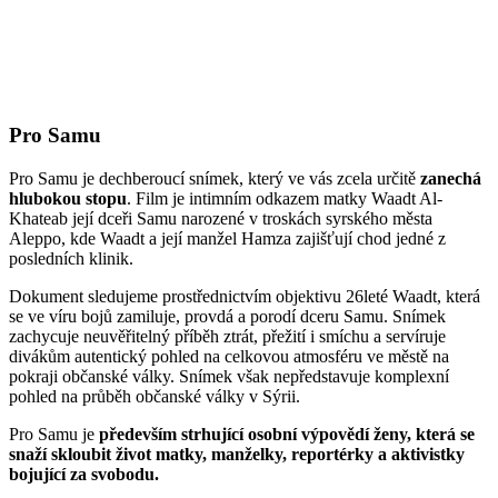
Pro Samu
Pro Samu je dechberoucí snímek, který ve vás zcela určitě
zanechá
hlubokou stopu
. Film je intimním odkazem matky Waadt Al-
Khateab její dceři Samu narozené v troskách syrského města
Aleppo, kde Waadt a její manžel Hamza zajišťují chod jedné z
posledních klinik.
Dokument sledujeme prostřednictvím objektivu 26leté Waadt, která
se ve víru bojů zamiluje, provdá a porodí dceru Samu. Snímek
zachycuje neuvěřitelný příběh ztrát, přežití i smíchu a servíruje
divákům autentický pohled na celkovou atmosféru ve městě na
pokraji občanské války. Snímek však nepředstavuje komplexní
pohled na průběh občanské války v Sýrii.
Pro Samu je
především strhující osobní výpovědí ženy, která se
snaží skloubit život matky, manželky, reportérky a aktivistky
bojující za svobodu.