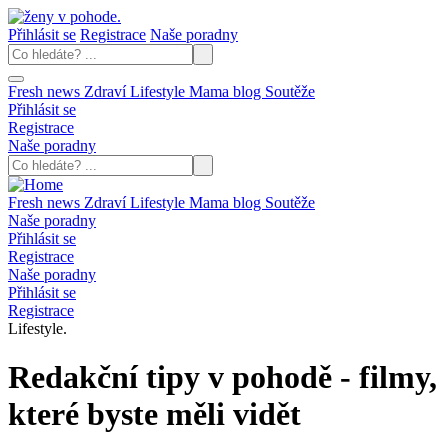
Přihlásit se
Registrace
Naše poradny
Fresh news
Zdraví
Lifestyle
Mama blog
Soutěže
Přihlásit se
Registrace
Naše poradny
Fresh news
Zdraví
Lifestyle
Mama blog
Soutěže
Naše poradny
Přihlásit se
Registrace
Naše poradny
Přihlásit se
Registrace
Lifestyle.
Redakční tipy v pohodě - filmy,
které byste měli vidět