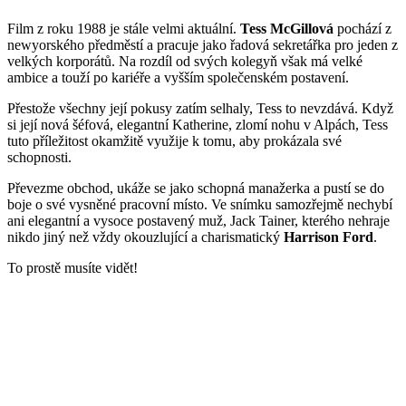
Film z roku 1988 je stále velmi aktuální.
Tess McGillová
pochází z
newyorského předměstí a pracuje jako řadová sekretářka pro jeden z
velkých korporátů. Na rozdíl od svých kolegyň však má velké
ambice a touží po kariéře a vyšším společenském postavení.
Přestože všechny její pokusy zatím selhaly, Tess to nevzdává. Když
si její nová šéfová, elegantní Katherine, zlomí nohu v Alpách, Tess
tuto příležitost okamžitě využije k tomu, aby prokázala své
schopnosti.
Převezme obchod, ukáže se jako schopná manažerka a pustí se do
boje o své vysněné pracovní místo. Ve snímku samozřejmě nechybí
ani elegantní a vysoce postavený muž, Jack Tainer, kterého nehraje
nikdo jiný než vždy okouzlující a charismatický
Harrison Ford
.
To prostě musíte vidět!