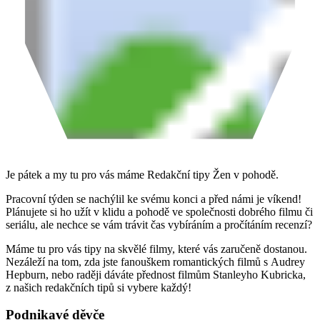
Je pátek a my tu pro vás máme Redakční tipy Žen v pohodě.
Pracovní týden se nachýlil ke svému konci a před námi je víkend!
Plánujete si ho užít v klidu a pohodě ve společnosti dobrého filmu či
seriálu, ale nechce se vám trávit čas vybíráním a pročítáním recenzí?
Máme tu pro vás tipy na skvělé filmy, které vás zaručeně dostanou.
Nezáleží na tom, zda jste fanouškem romantických filmů s Audrey
Hepburn, nebo raději dáváte přednost filmům Stanleyho Kubricka,
z našich redakčních tipů si vybere každý!
Podnikavé děvče