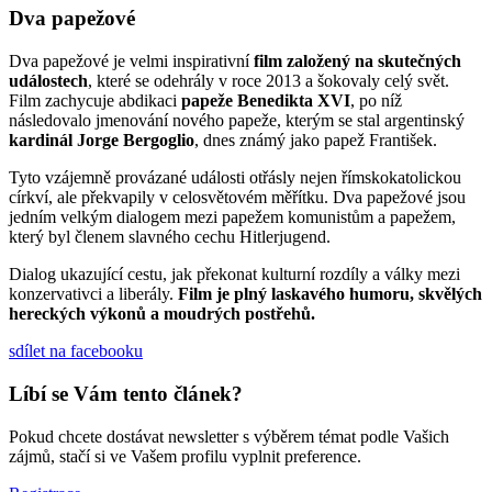
Dva papežové
Dva papežové je velmi inspirativní
film založený na skutečných
událostech
, které se odehrály v roce 2013 a šokovaly celý svět.
Film zachycuje abdikaci
papeže Benedikta XVI
, po níž
následovalo jmenování nového papeže, kterým se stal argentinský
kardinál Jorge Bergoglio
, dnes známý jako papež František.
Tyto vzájemně provázané události otřásly nejen římskokatolickou
církví, ale překvapily v celosvětovém měřítku. Dva papežové jsou
jedním velkým dialogem mezi papežem komunistům a papežem,
který byl členem slavného cechu Hitlerjugend.
Dialog ukazující cestu, jak překonat kulturní rozdíly a války mezi
konzervativci a liberály.
Film je plný laskavého humoru, skvělých
hereckých výkonů a moudrých postřehů.
sdílet
na facebooku
Líbí se Vám tento článek?
Pokud chcete dostávat newsletter s výběrem témat podle Vašich
zájmů, stačí si ve Vašem profilu vyplnit preference.