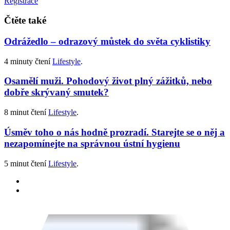
Registrace
Čtěte také
Odrážedlo – odrazový můstek do světa cyklistiky
4 minuty čtení
Lifestyle
.
Osamělí muži. Pohodový život plný zážitků, nebo
dobře skrývaný smutek?
8 minut čtení
Lifestyle
.
Úsměv toho o nás hodně prozradí. Starejte se o něj a
nezapomínejte na správnou ústní hygienu
5 minut čtení
Lifestyle
.