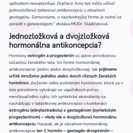
spôsobom neovplyvňujú. Dojčiace ženy tak môžu užívať
jednozložkovú tabletovú antikoncepciu s obsahom
gestagénu. Samozrejme, o najvhodnejšej forme je nutné sa
poradiť s gynekológom,“ d
odáva MUDr. Sládičeková.
Jednozložková a dvojzložková
hormonálna antikoncepcia?
Hormóny
estrogén a progesterón
sú úplne prirodzenou
súčasťou ženského tela. Vo forme hormonálnej
antikoncepcie (jedno alebo dvojzložkovej), tak
prijímame
určité množstvo jedného alebo dvoch rôznych ženských
hormónov
, zložením veľmi podobným hormónom, ktoré sa v
tele prirodzene vytvárajú vo vaječníkoch počas
menštruačného cyklu. Ich syntetické ekvivalenty sa
nachádzajú v tabletkovej antikoncepcii v kombinácii
estrogénu (etinylestradiolu) s gestagénom (syntetickým
progesterónom) – vtedy ide o dvojzložkovú hormonálnu
antikoncepciu.
Naopak, ak je obsahom hormonálnej
antikoncepcie
len 1 hormón – gestagén
drospirenón –