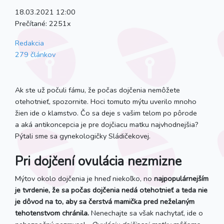
18.03.2021 12:00
Prečítané:
2251x
Redakcia
279 článkov
Ak ste už počuli fámu, že počas dojčenia nemôžete
otehotnieť, spozornite. Hoci tomuto mýtu uverilo mnoho
žien ide o klamstvo. Čo sa deje s vašim telom po pôrode
a aká antikoncepcia je pre dojčiacu matku najvhodnejšia?
Pýtali sme sa gynekologičky Sládičekovej.
Pri dojčení ovulácia nezmizne
Mýtov okolo dojčenia je hneď niekoľko, no
najpopulárnejším
je tvrdenie, že sa počas dojčenia nedá otehotnieť a teda nie
je dôvod na to, aby sa čerstvá mamička pred neželaným
tehotenstvom chránila.
Nenechajte sa však nachytať, ide o