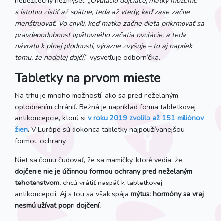
nebezpečný nezmysel.
„Ovuláciu dojčiacej matky môžeme
s istotou zistiť až spätne, teda až vtedy, keď zase začne
menštruovať. Vo chvíli, keď matka začne dieťa prikrmovať sa
pravdepodobnosť opätovného začatia ovulácie, a teda
návratu k plnej plodnosti, výrazne zvyšuje – to aj napriek
tomu, že naďalej dojčí,
“ vysvetľuje odborníčka.
Tabletky na prvom mieste
Na trhu je mnoho možností, ako sa pred neželaným
oplodnením chrániť. Bežná je napríklad forma tabletkovej
antikoncepcie, ktorú si
v roku
2019 zvolilo až 151 miliónov
žien
.
V Európe sú dokonca tabletky najpoužívanejšou
formou ochrany.
Niet sa čomu čudovať, že sa mamičky, ktoré vedia, že
dojčenie nie je účinnou formou ochrany pred neželaným
tehotenstvom,
chcú vrátiť naspäť k tabletkovej
antikoncepcii. Aj s tou sa však spája
mýtus:
hormóny sa vraj
nesmú užívať popri dojčení.