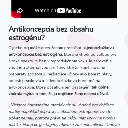
Antikoncepcia bez obsahu
estrogénu?
Gynekológ môže dnes ženám predpísať aj
jednozložkovú
antikoncepciu bez estrogénu
, ktorá je vhodnou voľbou pre
široké spektrum žien v reprodukčnom veku. Je zároveň aj
vhodnou alternatívou pre ženy, ktorým kombinované
preparáty spôsobujú nežiadúce účinky ako bolesti hlavy,
bolesti prsníkov a iné. Jednozložková hormonálna
antikoncepcia, ktorá obsahuje len gestagén,
tak úplne
zbúrala mýtus o tom, že ju dojčiace ženy nesmú užívať.
„Niektoré hormonálne metódy nie sú vhodné pre dojčiace
matky, napríklad prípravky s obsahom estrogénov by ste
užívať nemali, pretože práve tie môžu mať vplyv na tvorbu
mlieka. Naopak, gestagény objem a zloženie mlieka žiadnym