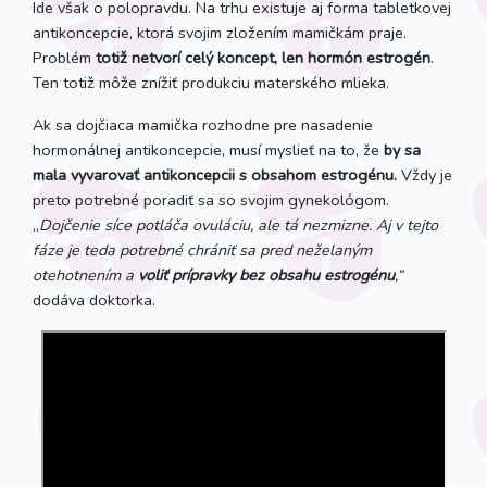
Ide však o polopravdu. Na trhu existuje aj forma tabletkovej
antikoncepcie, ktorá svojim zložením mamičkám praje.
Problém
totiž netvorí celý koncept, len hormón estrogén
.
Ten totiž môže znížiť produkciu materského mlieka.
Ak sa dojčiaca mamička rozhodne pre nasadenie
hormonálnej antikoncepcie, musí myslieť na to, že
by sa
mala vyvarovať antikoncepcii s obsahom estrogénu.
Vždy je
preto potrebné poradiť sa so svojim gynekológom.
„
Dojčenie síce potláča ovuláciu, ale tá nezmizne. Aj v tejto
fáze je teda potrebné chrániť sa pred neželaným
otehotnením a
voliť prípravky
bez obsahu estrogénu
,“
dodáva doktorka.