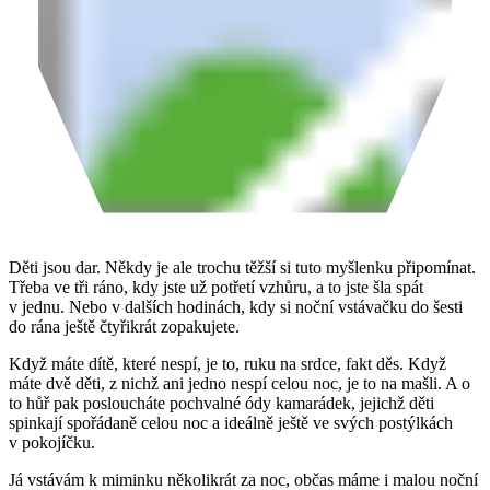
Děti jsou dar. Někdy je ale trochu těžší si tuto myšlenku připomínat.
Třeba ve tři ráno, kdy jste už potřetí vzhůru, a to jste šla spát
v jednu. Nebo v dalších hodinách, kdy si noční vstávačku do šesti
do rána ještě čtyřikrát zopakujete.
Když máte dítě, které nespí, je to, ruku na srdce, fakt děs. Když
máte dvě děti, z nichž ani jedno nespí celou noc, je to na mašli. A o
to hůř pak posloucháte pochvalné ódy kamarádek, jejichž děti
spinkají spořádaně celou noc a ideálně ještě ve svých postýlkách
v pokojíčku.
Já vstávám k miminku několikrát za noc, občas máme i malou noční