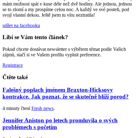
mám možnost spát v kuse déle než dvě hodiny. Ale jednou, jednou
se to zlomí a my prospíme celou noc. A každý ve své posteli, pod
svojí vlastní dekou. Ještě jsem tu víru neztratila!
sdílet
na facebooku
Líbí se Vám tento článek?
Pokud chcete dostávat newsletter s výběrem témat podle Vašich
zájmů, stačí si ve Vašem profilu vyplnit preference.
Registrace
Čtěte také
Falešný poplach jménem Braxton-Hicksovy
kontrakce. Jak poznat, že se skutečně blíží porod?
4 minuty čtení
Fresh news
.
Jennifer Aniston po letech promluvila o svých
problémech s početím