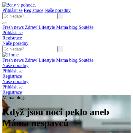
Přihlásit se
Registrace
Naše poradny
Fresh news
Zdraví
Lifestyle
Mama blog
Soutěže
Přihlásit se
Registrace
Naše poradny
Fresh news
Zdraví
Lifestyle
Mama blog
Soutěže
Naše poradny
Přihlásit se
Registrace
Naše poradny
Přihlásit se
Registrace
Mama blog.
Když jsou noci peklo aneb
Máma nespavců