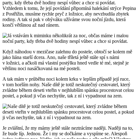
party, kdy třeba dvě hodiny nespí vůbec a chce si povídat.
Vzhledem k tomu, že její povídání připomíná halekání strýce Pepina
z Postřižin, musíme rychle pryč z ložnice, aby nevzbudila zbytek
rodiny. A tak si pak v obýváku užíváme svou noční jízdu, která
končí většinou až nad ránem.
Když náhodou v mezičase zalehnu do postele, obtočí se kolem mě
jako liána starší dcera. Ano, naše tříletá ještě stále spí s námi
v ložnici, a ačkoli má vlastní postýlku hned vedle té mé, stejně je
většinu noci nasáčkovaná na mé posteli.
A tak mám v průběhu noci kolem krku v lepším případě její ruce,
v tom horším nohy. Naše dítě je totiž neskutečný cestovatel, který
zvládne během deseti vteřin v nejhlubším spánku procestovat celou
postel, a pokud ji včas nechytíte, tak z ní i vypadnout na zem.
Je zvláštní, že my mámy ještě stále neztrácíme naději. Naději na to,
že bude líp. Jednou. Že i my se dočkáme a vyspíme se. Alespoň