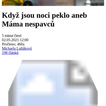
5 minut čtení
Když jsou noci peklo aneb
Máma nespavců
5 minut čtení
02.05.2021 12:00
Pročteno:
460x
Michaela Luňáková
198 článků