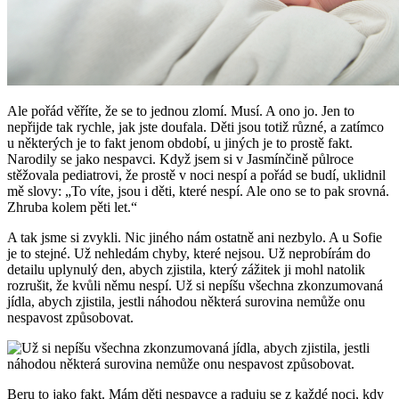
Ale pořád věříte, že se to jednou zlomí. Musí. A ono jo. Jen to
nepřijde tak rychle, jak jste doufala. Děti jsou totiž různé, a zatímco
u některých je to fakt jenom období, u jiných je to prostě fakt.
Narodily se jako nespavci. Když jsem si v Jasmínčině půlroce
stěžovala pediatrovi, že prostě v noci nespí a pořád se budí, uklidnil
mě slovy: „To víte, jsou i děti, které nespí. Ale ono se to pak srovná.
Zhruba kolem pěti let.“
A tak jsme si zvykli. Nic jiného nám ostatně ani nezbylo. A u Sofie
je to stejné. Už nehledám chyby, které nejsou. Už neprobírám do
detailu uplynulý den, abych zjistila, který zážitek ji mohl natolik
rozrušit, že kvůli němu nespí. Už si nepíšu všechna zkonzumovaná
jídla, abych zjistila, jestli náhodou některá surovina nemůže onu
nespavost způsobovat.
Beru to jako fakt. Mám děti nespavce a raduju se z každé noci, kdy