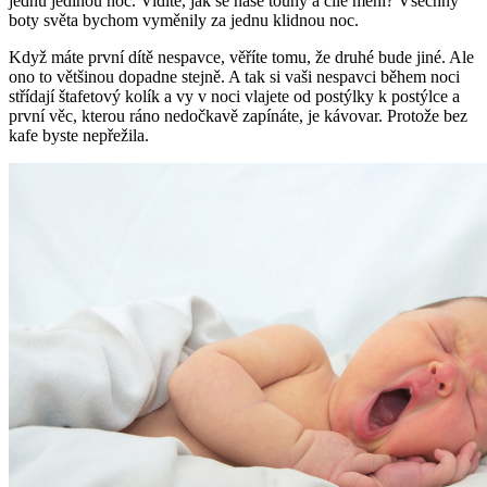
jednu jedinou noc. Vidíte, jak se naše touhy a cíle mění? Všechny
boty světa bychom vyměnily za jednu klidnou noc.
Když máte první dítě nespavce, věříte tomu, že druhé bude jiné. Ale
ono to většinou dopadne stejně. A tak si vaši nespavci během noci
střídají štafetový kolík a vy v noci vlajete od postýlky k postýlce a
první věc, kterou ráno nedočkavě zapínáte, je kávovar. Protože bez
kafe byste nepřežila.