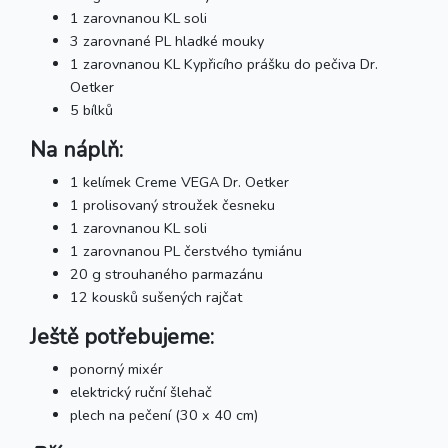
1 zarovnanou KL soli
3 zarovnané PL hladké mouky
1 zarovnanou KL Kypřicího prášku do pečiva Dr.
Oetker
5 bílků
Na náplň:
1 kelímek Creme VEGA Dr. Oetker
1 prolisovaný stroužek česneku
1 zarovnanou KL soli
1 zarovnanou PL čerstvého tymiánu
20 g strouhaného parmazánu
12 kousků sušených rajčat
Ještě potřebujeme:
ponorný mixér
elektrický ruční šlehač
plech na pečení (30 x 40 cm)