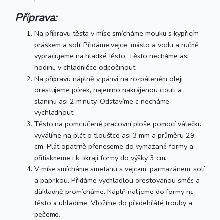
Příprava:
Na přípravu těsta v míse smícháme mouku s kypřicím
práškem a solí. Přidáme vejce, máslo a vodu a ručně
vypracujeme na hladké těsto. Těsto necháme asi
hodinu v chladničce odpočinout.
Na přípravu náplně v pánvi na rozpáleném oleji
orestujeme pórek, najemno nakrájenou cibuli a
slaninu asi 2 minuty. Odstavíme a necháme
vychladnout.
Těsto na pomoučené pracovní ploše pomocí válečku
vyválíme na plát o tloušťce asi 3 mm a průměru 29
cm. Plát opatrně přeneseme do vymazané formy a
přitiskneme i k okraji formy do výšky 3 cm.
V míse smícháme smetanu s vejcem, parmazánem, solí
a paprikou. Přidáme vychladlou orestovanou směs a
důkladně promícháme. Náplň nalijeme do formy na
těsto a uhladíme. Vložíme do předehřáté trouby a
pečeme.