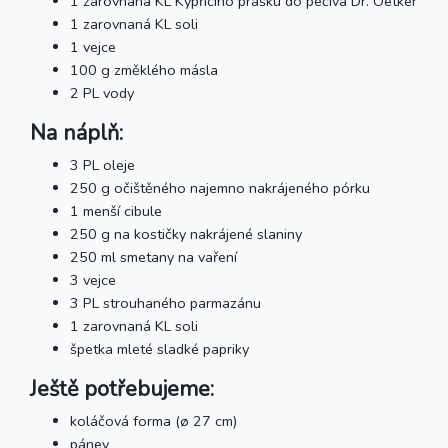
1 zarovnaná KL Kypřicího prášku do pečiva Dr. Oetker
1 zarovnaná KL soli
1 vejce
100 g změklého másla
2 PL vody
Na náplň:
3 PL oleje
250 g očištěného najemno nakrájeného pórku
1 menší cibule
250 g na kostičky nakrájené slaniny
250 ml smetany na vaření
3 vejce
3 PL strouhaného parmazánu
1 zarovnaná KL soli
špetka mleté sladké papriky
Ještě potřebujeme:
koláčová forma (ø 27 cm)
pánev