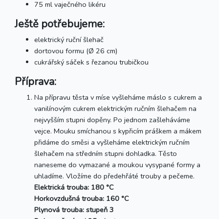
75 ml vaječného likéru
Ještě potřebujeme:
elektrický ruční šlehač
dortovou formu (Ø 26 cm)
cukrářský sáček s řezanou trubičkou
Příprava:
Na přípravu těsta v míse vyšleháme máslo s cukrem a
vanilínovým cukrem elektrickým ručním šlehačem na
nejvyšším stupni dopěny. Po jednom zašleháváme
vejce. Mouku smíchanou s kypřicím práškem a mákem
přidáme do směsi a vyšleháme elektrickým ručním
šlehačem na středním stupni dohladka. Těsto
naneseme do vymazané a moukou vysypané formy a
uhladíme. Vložíme do předehřáté trouby a pečeme.
Elektrická trouba: 180 °C
Horkovzdušná trouba: 160 °C
Plynová trouba: stupeň 3