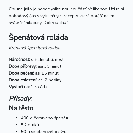
Chutné jídlo je neodmyslitelnou součástí Velikonoc. Užijte si
pohodový čas s výjimečnými recepty, které potěší nejen
sváteční mlsouny. Dobrou chuť!
Špenátová roláda
Krémová špenátová roláda
Náročnost:
střední obtížnost
Doba přípravy:
asi 35 minut
Doba pečení:
asi 15 minut
Doba chlazení:
asi 2 hodiny
Vystačí na:
1 roládu
Přísady:
Na těsto:
400 g čerstvého špenátu
5 žloutků
50 g smetanového sýru