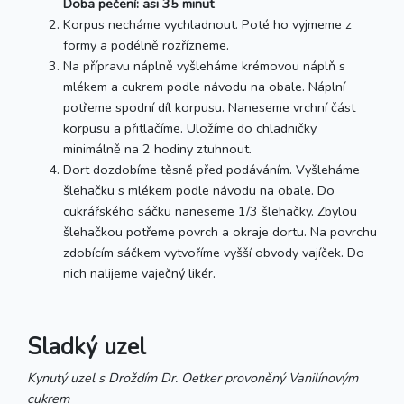
Doba pečení: asi 35 minut
Korpus necháme vychladnout. Poté ho vyjmeme z
formy a podélně rozřízneme.
Na přípravu náplně vyšleháme krémovou náplň s
mlékem a cukrem podle návodu na obale. Náplní
potřeme spodní díl korpusu. Naneseme vrchní část
korpusu a přitlačíme. Uložíme do chladničky
minimálně na 2 hodiny ztuhnout.
Dort dozdobíme těsně před podáváním. Vyšleháme
šlehačku s mlékem podle návodu na obale. Do
cukrářského sáčku naneseme 1/3 šlehačky. Zbylou
šlehačkou potřeme povrch a okraje dortu. Na povrchu
zdobícím sáčkem vytvoříme vyšší obvody vajíček. Do
nich nalijeme vaječný likér.
Sladký uzel
Kynutý uzel s Droždím Dr. Oetker provoněný Vanilínovým
cukrem