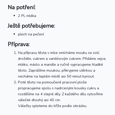
Na potření:
2 PL mléka
Ještě potřebujeme:
plech na pečení
Příprava:
Na přípravu těsta v míse smícháme mouku se solí,
droždím, cukrem a vanilínovým cukrem. Přidáme vejce,
mléko, máslo a mandle a ručně vypracujeme hladké
těsto. Zaprášíme moukou, přikryjeme utěrkou a
necháme na teplém místě asi 50 minut kynout.
Poté těsto na pomoučené pracovní ploše
propracujeme spolu s nadrcenými kousky cukru a
rozdělíme na 4 stejné díly. Z každého dílu vytvoříme
váleček dlouhý asi 40 cm.
Válečky spleteme do kříže podle obrázku.