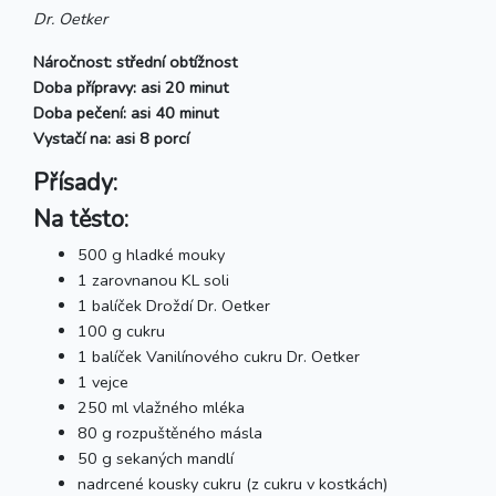
Dr. Oetker
Náročnost: střední obtížnost
Doba přípravy: asi 20 minut
Doba pečení: asi 40 minut
Vystačí na: asi 8 porcí
Přísady:
Na těsto:
500 g hladké mouky
1 zarovnanou KL soli
1 balíček Droždí Dr. Oetker
100 g cukru
1 balíček Vanilínového cukru Dr. Oetker
1 vejce
250 ml vlažného mléka
80 g rozpuštěného másla
50 g sekaných mandlí
nadrcené kousky cukru (z cukru v kostkách)