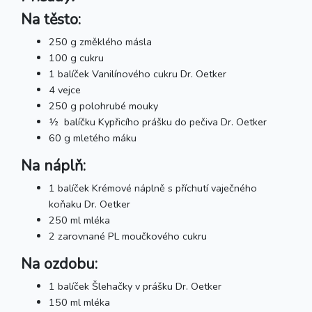
Na těsto:
250 g změklého másla
100 g cukru
1 balíček Vanilínového cukru Dr. Oetker
4 vejce
250 g polohrubé mouky
½ balíčku Kypřicího prášku do pečiva Dr. Oetker
60 g mletého máku
Na náplň:
1 balíček Krémové náplně s příchutí vaječného
koňaku Dr. Oetker
250 ml mléka
2 zarovnané PL moučkového cukru
Na ozdobu:
1 balíček Šlehačky v prášku Dr. Oetker
150 ml mléka