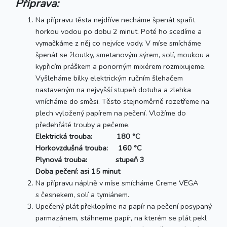
Příprava:
Na přípravu těsta nejdříve necháme špenát spařit
horkou vodou po dobu 2 minut. Poté ho scedíme a
vymačkáme z něj co nejvíce vody. V míse smícháme
špenát se žloutky, smetanovým sýrem, solí, moukou a
kypřicím práškem a ponorným mixérem rozmixujeme.
Vyšleháme bílky elektrickým ručním šlehačem
nastaveným na nejvyšší stupeň dotuha a zlehka
vmícháme do směsi. Těsto stejnoměrně rozetřeme na
plech vyložený papírem na pečení. Vložíme do
předehřáté trouby a pečeme.
Elektrická trouba: 180 °C
Horkovzdušná trouba: 160 °C
Plynová trouba: stupeň 3
Doba pečení: asi 15 minut
Na přípravu náplně v míse smícháme Creme VEGA
s česnekem, solí a tymiánem.
Upečený plát překlopíme na papír na pečení posypaný
parmazánem, stáhneme papír, na kterém se plát pekl