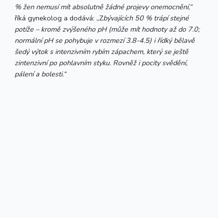
% žen nemusí mít absolutně žádné projevy onemocnění,“
říká gynekolog a dodává: „Z
bývajících 50 % trápí stejné
potíže – kromě zvýšeného pH (může mít hodnoty až do 7.0;
normální pH se pohybuje v rozmezí 3.8-4.5) i řídký bělavě
šedý výtok s intenzivním rybím zápachem, který se ještě
zintenzivní po pohlavním styku. Rovněž i pocity svědění,
pálení a bolesti.“