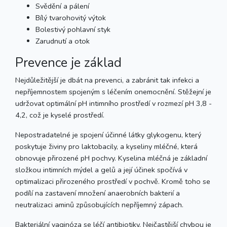
Svědění a pálení
Bílý tvarohovitý výtok
Bolestivý pohlavní styk
Zarudnutí a otok
Prevence je základ
Nejdůležitější je dbát na prevenci, a zabránit tak infekci a
nepříjemnostem spojeným s léčením onemocnění. Stěžejní je
udržovat optimální pH intimního prostředí v rozmezí pH 3,8 -
4,2, což je kyselé prostředí.
Nepostradatelné je spojení účinné látky glykogenu, který
poskytuje živiny pro laktobacily, a kyseliny mléčné, která
obnovuje přirozené pH pochvy. Kyselina mléčná je základní
složkou intimních mýdel a gelů a její účinek spočívá v
optimalizaci přirozeného prostředí v pochvě. Kromě toho se
podílí na zastavení množení anaerobních bakterií a
neutralizaci aminů způsobujících nepříjemný zápach.
Bakteriální vaginóza se léčí antibiotiky. Nejčastější chybou je