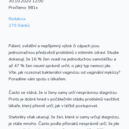
30.10.2020 12:00
Pročteno:
981x
Redakcia
279 článků
Pálení, svědění a nepříjemný výtok či zápach jsou
jednoznačnou předzvěstí problémů v intimním zdraví. Studie
dokazují, že 16 % žen vsadí na jednoduchou samoléčbu a
až 47 % žen neumí správně určit, o jaký typ nemoci jde.
Víte, jak rozeznat bakteriální vaginózu od vaginální mykózy?
Poradíme vám spolu s lékařem.
Často se stává, že si ženy samy určí nesprávnou diagnózu.
Proto je dobré hned v počátečním stádiu problémů navštívit
lékaře, který přesně určí, jak v léčbě postupovat.
Statistiky však ukazují, že žen, které si samy určují diagnózu,
je stále mnoho. Často podle příznaků nesprávně určí, že jde