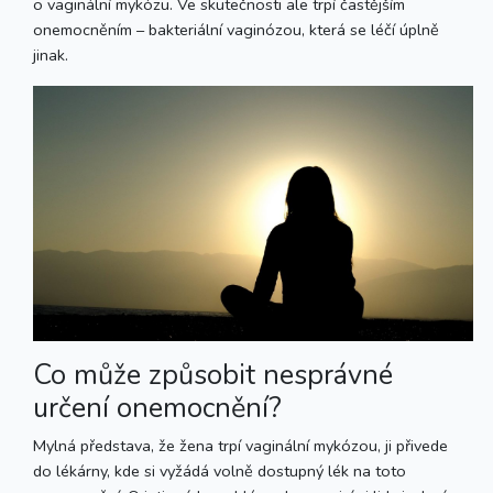
o vaginální mykózu. Ve skutečnosti ale trpí častějším
onemocněním – bakteriální vaginózou, která se léčí úplně
jinak.
Co může způsobit nesprávné
určení onemocnění?
Mylná představa, že žena trpí vaginální mykózou, ji přivede
do lékárny, kde si vyžádá volně dostupný lék na toto