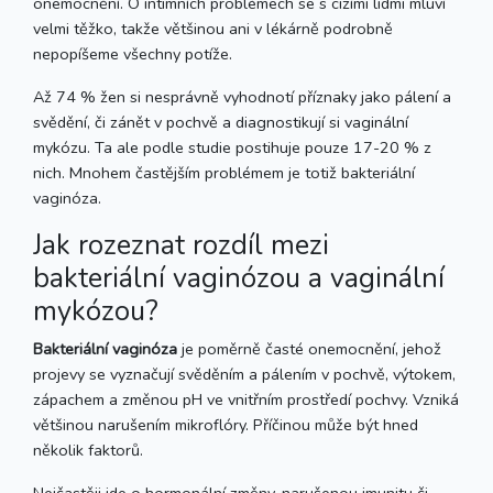
onemocnění. O intimních problémech se s cizími lidmi mluví
velmi těžko, takže většinou ani v lékárně podrobně
nepopíšeme všechny potíže.
Až 74 % žen si nesprávně vyhodnotí příznaky jako pálení a
svědění, či zánět v pochvě a diagnostikují si vaginální
mykózu. Ta ale podle studie postihuje pouze 17-20 % z
nich. Mnohem častějším problémem je totiž bakteriální
vaginóza.
Jak rozeznat rozdíl mezi
bakteriální vaginózou a vaginální
mykózou?
Bakteriální vaginóza
je poměrně časté onemocnění, jehož
projevy se vyznačují svěděním a pálením v pochvě, výtokem,
zápachem a změnou pH ve vnitřním prostředí pochvy. Vzniká
většinou narušením mikroflóry. Příčinou může být hned
několik faktorů.
Nejčastěji jde o hormonální změny, narušenou imunitu či