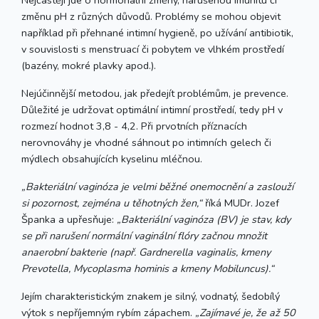
změnu pH z různých důvodů. Problémy se mohou objevit
například při přehnané intimní hygieně, po užívání antibiotik,
v souvislosti s menstruací či pobytem ve vlhkém prostředí
(bazény, mokré plavky apod.).
Nejúčinnější metodou, jak předejít problémům, je prevence.
Důležité je udržovat optimální intimní prostředí, tedy pH v
rozmezí hodnot 3,8 - 4,2. Při prvotních příznacích
nerovnováhy je vhodné sáhnout po intimních gelech či
mýdlech obsahujících kyselinu mléčnou.
„Bakteriální vaginóza je velmi běžné onemocnění a zaslouží
si pozornost, zejména u těhotných žen,“
říká MUDr. Jozef
Španka a upřesňuje:
„Bakteriální vaginóza (BV) je stav, kdy
se při narušení normální vaginální flóry začnou množit
anaerobní bakterie (např. Gardnerella vaginalis, kmeny
Prevotella, Mycoplasma hominis a kmeny Mobiluncus).“
Jejím charakteristickým znakem je silný, vodnatý, šedobílý
výtok s nepříjemným rybím zápachem.
„Zajímavé je, že až 50