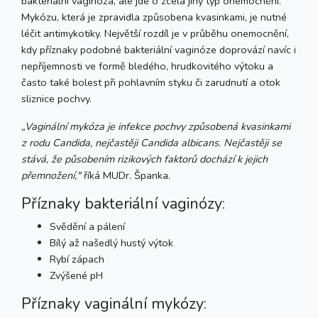
bakteriální vaginóza, ale jde o zcela jiný typ onemocnění.
Mykózu, která je zpravidla způsobena kvasinkami, je nutné
léčit antimykotiky. Největší rozdíl je v průběhu onemocnění,
kdy příznaky podobné bakteriální vaginóze doprovází navíc i
nepříjemnosti ve formě bledého, hrudkovitého výtoku a
často také bolest při pohlavním styku či zarudnutí a otok
sliznice pochvy.
„Vaginální mykóza je infekce pochvy způsobená kvasinkami
z rodu Candida, nejčastěji Candida albicans. Nejčastěji se
stává, že působením rizikových faktorů dochází k jejich
přemnožení,"
říká MUDr. Španka.
Příznaky bakteriální vaginózy:
Svědění a pálení
Bílý až našedlý hustý výtok
Rybí zápach
Zvýšené pH
Příznaky vaginální mykózy: