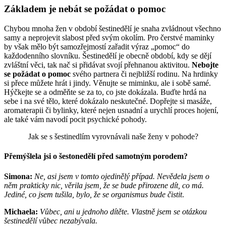
Základem je nebát se požádat o pomoc
Chybou mnoha žen v období šestinedělí je snaha zvládnout všechno
samy a neprojevit slabost před svým okolím. Pro čerstvé maminky
by však mělo být samozřejmostí zařadit výraz „pomoc“ do
každodenního slovníku. Šestinedělí je obecně období, kdy se dějí
zvláštní věci, tak nač si přidávat svojí přehnanou aktivitou.
Nebojte
se požádat o pomoc
svého partnera či nejbližší rodinu. Na hrdinky
si přece můžete hrát i jindy. Věnujte se miminku, ale i sobě samé.
Hýčkejte se a odměňte se za to, co jste dokázala. Buďte hrdá na
sebe i na své tělo, které dokázalo neskutečné. Dopřejte si masáže,
aromaterapii či bylinky, které nejen usnadní a urychlí proces hojení,
ale také vám navodí pocit psychické pohody.
Jak se s šestinedlím vyrovnávali naše ženy v pohode?
Přemýšlela jsi o šestonedělí před samotným porodem?
Simona:
Ne, asi jsem v tomto ojedinělý případ. Nevědela jsem o
něm prakticky nic, věrila jsem, že se bude přirozene dít, co má.
Jediné, co jsem tušila, bylo, že se organismus bude čistit
.
Michaela:
Vůbec, ani u jednoho dítěte. Vlastně jsem se otázkou
šestinedělí vůbec nezabývala.