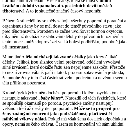
hormonálními změnami v těle matky, která se musí
v tomto
krátkém období vzpamatovat z posledních devíti měsíců
těhotenství.
A to je skutečně značný časový nepoměr.
Během šestinedělí by se měly zahojit všechny poporodní poranění a
organismus ženy by se měl dostat do téměř původního stavu jako
před těhotenstvím. Porodem se začne uvolňovat hormon oxytocin,
díky němuž dochází ke stahování dělohy do původních rozměrů a
tento proces může doprovázet velká bolest podbřišku, podobně jako
při menstruaci.
Mimo jiné
z těla odcházejí takzvané očistky
jako krev či tkáň
dělohy. Jelikož jsou sliznice velmi prokrvené, oddělení vyvolává
silné krvácení, které dokáže řadu žen nepříjemně zaskočit. Přestože
to nezní zrovna vábně, patří i toto k procesu zotavování a je škoda,
že mnohé ženy tuto fázi častokrát velmi podceňují a nevěnují svému
tělu přílišnou pozornost.
Kromě fyzických změn dochází po porodu i k těm psychickým a
nastupuje takzvané
„baby blues“.
Narozdíl od těch fyzických, které
se spouštějí okamžitě po porodu, psychické změny nastupují
většinou třetí až desátý den po porodu.
Může se to projevit pro
ženy známými emocemi jako podrážděnost, plačtivost či
náhlými výkyvy nálad.
Pokud má však žena dostatek odpočinku a
opory, nemá se čeho obávat. Časem se hormonální vír sám uklidní.