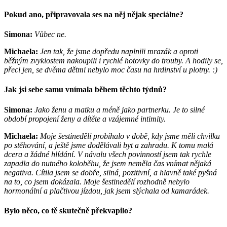
Pokud ano, připravovala ses na něj nějak speciálne?
Simona:
Vůbec ne.
Michaela:
Jen tak, že jsme dopředu naplnili mrazák a oproti
běžným zvyklostem nakoupili i rychlé hotovky do trouby. A hodily se,
přeci jen, se dvěma dětmi nebylo moc času na hrdinství u plotny. :)
Jak jsi sebe samu vnímala během těchto týdnů?
Simona:
Jako ženu a matku a méně jako partnerku. Je to silné
období propojení ženy a dítěte a vzájemné intimity.
Michaela:
Moje šestinedělí probíhalo v době, kdy jsme měli chvilku
po stěhování, a ještě jsme dodělávali byt a zahradu. K tomu malá
dcera a žádné hlídání. V návalu všech povinností jsem tak rychle
zapadla do nutného koloběhu, že jsem neměla čas vnímat nějaká
negativa. Cítila jsem se dobře, silná, pozitivní, a hlavně také pyšná
na to, co jsem dokázala. Moje šestinedělí rozhodně nebylo
hormonální a plačtivou jízdou, jak jsem slýchala od kamarádek.
Bylo něco, co tě skutečně překvapilo?