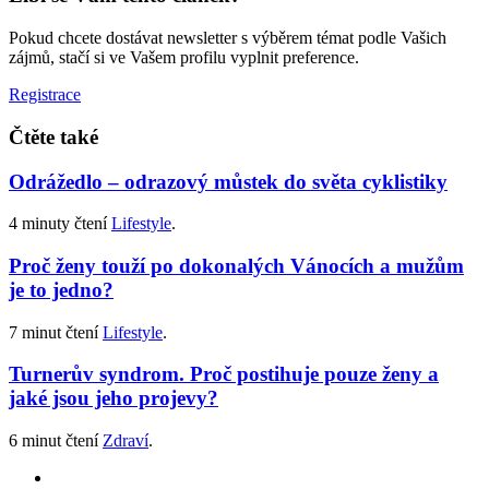
Pokud chcete dostávat newsletter s výběrem témat podle Vašich
zájmů, stačí si ve Vašem profilu vyplnit preference.
Registrace
Čtěte také
Odrážedlo – odrazový můstek do světa cyklistiky
4 minuty čtení
Lifestyle
.
Proč ženy touží po dokonalých Vánocích a mužům
je to jedno?
7 minut čtení
Lifestyle
.
Turnerův syndrom. Proč postihuje pouze ženy a
jaké jsou jeho projevy?
6 minut čtení
Zdraví
.