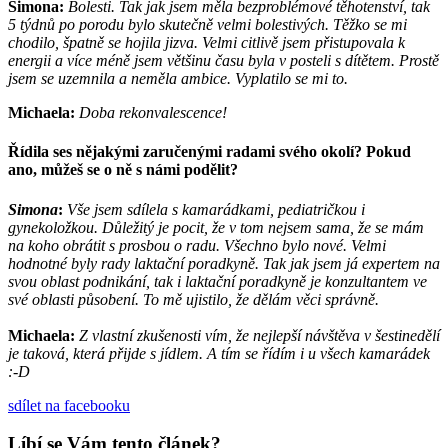
Simona:
Bolesti. Tak jak jsem měla bezproblémové těhotenství, tak
5 týdnů po porodu bylo skutečně velmi bolestivých. Těžko se mi
chodilo, špatně se hojila jizva. Velmi citlivě jsem přistupovala k
energii a více méně jsem většinu času byla v posteli s dítětem. Prostě
jsem se uzemnila a neměla ambice. Vyplatilo se
mi to.
Michaela:
Doba rekonvalescence!
Řídila ses nějakými zaručenými radami svého okolí? Pokud
ano, můžeš se o ně s námi podělit?
Simona
:
Vše jsem sdílela s kamarádkami, pediatričkou i
gynekoložkou. Důležitý je pocit, že v tom nejsem sama, že se mám
na koho obrátit s prosbou o radu. Všechno bylo nové. Velmi
hodnotné byly rady laktační poradkyně. Tak jak jsem já expertem na
svou oblast podnikání, tak i laktační poradkyně je konzultantem ve
své oblasti působení. To mě ujistilo, že dělám věci správně.
Michaela:
Z vlastní zkušenosti vím, že nejlepší návštěva v šestinedělí
je taková, která přijde s jídlem. A tím se řídím i u všech kamarádek
:-D
sdílet
na facebooku
Líbí se Vám tento článek?