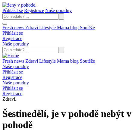
Přihlásit se
Registrace
Naše poradny
Fresh news
Zdraví
Lifestyle
Mama blog
Soutěže
Přihlásit se
Registrace
Naše poradny
Fresh news
Zdraví
Lifestyle
Mama blog
Soutěže
Naše poradny
Přihlásit se
Registrace
Naše poradny
Přihlásit se
Registrace
Zdraví.
Šestinedělí, je v pohodě nebýt v
pohodě