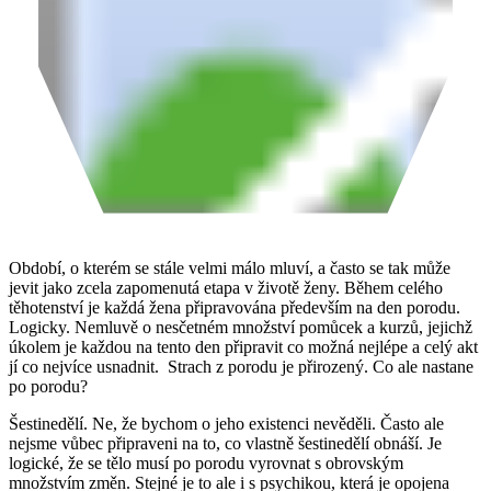
Období, o kterém se stále velmi málo mluví, a často se tak může
jevit jako zcela zapomenutá etapa v životě ženy. Během celého
těhotenství je každá žena připravována především na den porodu.
Logicky. Nemluvě o nesčetném množství pomůcek a kurzů, jejichž
úkolem je každou na tento den připravit co možná nejlépe a celý akt
jí co nejvíce usnadnit. Strach z porodu je přirozený. Co ale nastane
po porodu?
Šestinedělí. Ne, že bychom o jeho existenci nevěděli. Často ale
nejsme vůbec připraveni na to, co vlastně šestinedělí obnáší. Je
logické, že se tělo musí po porodu vyrovnat s obrovským
množstvím změn. Stejné je to ale i s psychikou, která je opojena