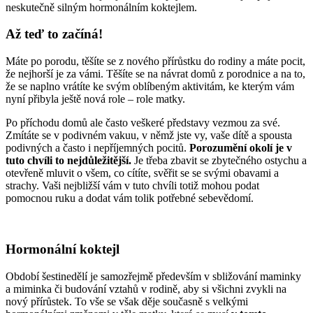
neskutečně silným hormonálním koktejlem.
Až teď to začíná!
Máte po porodu, těšíte se z nového přírůstku do rodiny a máte pocit,
že nejhorší je za vámi. Těšíte se na návrat domů z porodnice a na to,
že se naplno vrátíte ke svým oblíbeným aktivitám, ke kterým vám
nyní přibyla ještě nová role – role matky.
Po příchodu domů ale často veškeré představy vezmou za své.
Zmítáte se v podivném vakuu, v němž jste vy, vaše dítě a spousta
podivných a často i nepříjemných pocitů.
Porozumění okolí je v
tuto chvíli to nejdůležitější.
Je třeba zbavit se zbytečného ostychu a
otevřeně mluvit o všem, co cítíte, svěřit se se svými obavami a
strachy. Vaši nejbližší vám v tuto chvíli totiž mohou podat
pomocnou ruku a dodat vám tolik potřebné sebevědomí.
Hormonální koktejl
Období šestinedělí je samozřejmě především v sbližování maminky
a miminka či budování vztahů v rodině, aby si všichni zvykli na
nový přírůstek. To vše se však děje současně s velkými