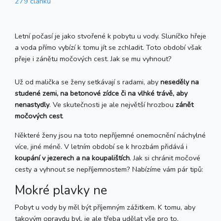
279 článků
Letní počasí je jako stvořené k pobytu u vody. Sluníčko hřeje
a voda přímo vybízí k tomu jít se zchladit. Toto období však
přeje i zánětu močových cest. Jak se mu vyhnout?
Už od malička se ženy setkávají s radami, aby
neseděly na
studené zemi, na betonové zídce či na vlhké trávě, aby
nenastydly
. Ve skutečnosti je ale největší hrozbou
zánět
močových cest
.
Některé ženy jsou na toto nepříjemné onemocnění náchylné
více, jiné méně. V letním období se k hrozbám přidává i
koupání v jezerech a na koupalištích
. Jak si chránit močové
cesty a vyhnout se nepříjemnostem? Nabízíme vám pár tipů:
Mokré plavky ne
Pobyt u vody by měl být příjemným zážitkem. K tomu, aby
takovým opravdu byl, je ale třeba udělat vše pro to,