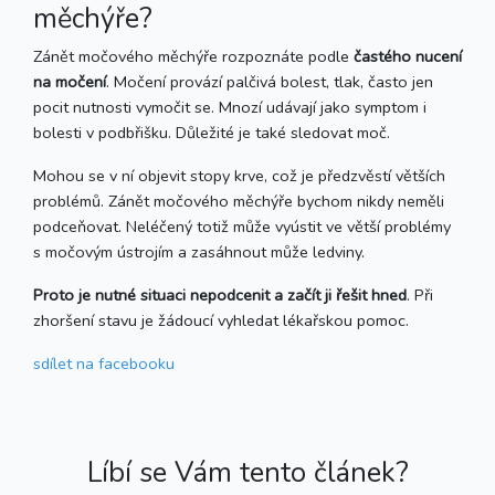
měchýře?
Zánět močového měchýře rozpoznáte podle
častého nucení
na močení
. Močení provází palčivá bolest, tlak, často jen
pocit nutnosti vymočit se. Mnozí udávají jako symptom i
bolesti v podbřišku. Důležité je také sledovat moč.
Mohou se v ní objevit stopy krve, což je předzvěstí větších
problémů. Zánět močového měchýře bychom nikdy neměli
podceňovat. Neléčený totiž může vyústit ve větší problémy
s močovým ústrojím a zasáhnout může ledviny.
Proto je nutné situaci nepodcenit a začít ji řešit hned
. Při
zhoršení stavu je žádoucí vyhledat lékařskou pomoc.
sdílet
na facebooku
Líbí se Vám tento článek?