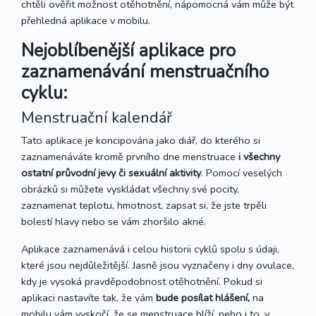
chtěli ověřit možnost otěhotnění, nápomocná vám může být
přehledná aplikace v mobilu.
Nejoblíbenější aplikace pro
zaznamenávání menstruačního
cyklu:
Menstruační kalendář
Tato aplikace je koncipována jako diář, do kterého si
zaznamenáváte kromě prvního dne menstruace
i všechny
ostatní průvodní jevy či sexuální aktivity
. Pomocí veselých
obrázků si můžete vyskládat všechny své pocity,
zaznamenat teplotu, hmotnost, zapsat si, že jste trpěli
bolestí hlavy nebo se vám zhoršilo akné.
Aplikace zaznamenává i celou historii cyklů spolu s údaji,
které jsou nejdůležitější. Jasně jsou vyznačeny i dny ovulace,
kdy je vysoká pravděpodobnost otěhotnění. Pokud si
aplikaci nastavíte tak, že vám
bude posílat hlášení,
na
mobilu vám vyskočí, že se menstruace blíží, nebo i to, v