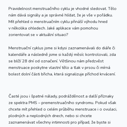
Pravidelnost menstruačního cyklu je vhodné sledovat. Tělo
nám dává signály a je správné hlídat, že je vše v pořádku.
Mít přehled o menstruačním cyklu přináší výhodu hned
v několika ohledech. Jaké aplikace vám pomohou
zorientovat se v aktuální situaci?
Menstruační cyklus jsme si kdysi zaznamenávali do diáře či
kalendáře a následně jsme si každý měsíc kontrolovali, zda
se blíží 28 dní od označení. Většinou nám předzvěst
menstruace poskytne vlastní tělo a tlak v prsou či mírná
bolest dolní části břicha, která signalizuje příchod krvácení.
Časté jsou i špatné nálady, podrážděnost a další příznaky
ze spektra PMS – premenstruačního syndromu. Pokud však
chcete mít přehled o celém průběhu menstruace i o ovulaci,
plodných a neplodných dnech, nebo si chcete
zaznamenávat všechny intimnosti pro případ, že byste si