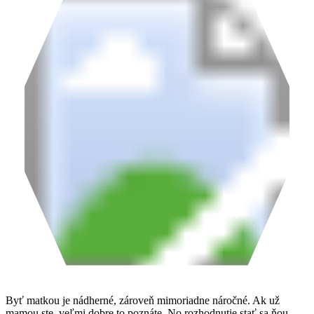
Byť matkou je nádherné, zároveň mimoriadne náročné. Ak už
mamou ste, veľmi dobre to poznáte. No rozhodnutie stať sa ňou