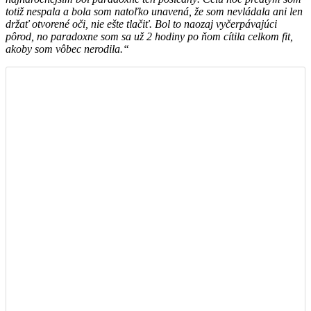
totiž nespala a bola som natoľko unavená, že som nevládala ani len
držať otvorené oči, nie ešte tlačiť. Bol to naozaj vyčerpávajúci
pôrod, no paradoxne som sa už 2 hodiny po ňom cítila celkom fit,
akoby som vôbec nerodila.“