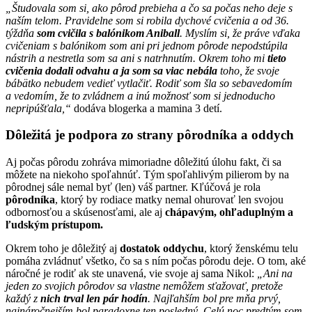
„Študovala som si, ako pôrod prebieha a čo sa počas neho deje s
naším telom. Pravidelne som si robila dychové cvičenia a od 36.
týždňa
som cvičila s balónikom Aniball
. Myslím si, že práve vďaka
cvičeniam s balónikom som ani pri jednom pôrode nepodstúpila
nástrih a nestretla som sa ani s natrhnutím. Okrem toho mi
tieto
cvičenia dodali odvahu a ja som sa viac nebála
toho, že svoje
bábätko nebudem vedieť vytlačiť. Rodiť som šla so sebavedomím
a vedomím, že to zvládnem a inú možnosť som si jednoducho
nepripúšťala,“
dodáva blogerka a mamina 3 detí.
Dôležitá je podpora zo strany pôrodníka a oddych
Aj počas pôrodu zohráva mimoriadne dôležitú úlohu fakt, či sa
môžete na niekoho spoľahnúť. Tým spoľahlivým pilierom by na
pôrodnej sále nemal byť (len) váš partner. Kľúčová je rola
pôrodníka
, ktorý by rodiace matky nemal ohurovať len svojou
odbornosťou a skúsenosťami, ale aj
chápavým, ohľaduplným a
ľudským prístupom.
Okrem toho je dôležitý aj
dostatok oddychu
, ktorý ženskému telu
pomáha zvládnuť všetko, čo sa s ním počas pôrodu deje. O tom, aké
náročné je rodiť ak ste unavená, vie svoje aj sama Nikol:
„Ani na
jeden zo svojich pôrodov sa vlastne nemôžem sťažovať, pretože
každý z
nich trval len pár hodín
. Najľahším bol pre mňa prvý,
najnáročnejším bol paradoxne ten posledný. Celú noc predtým som