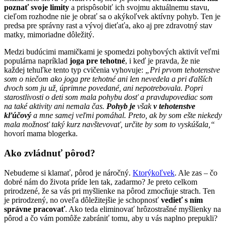
poznať svoje limity
a prispôsobiť ich svojmu aktuálnemu stavu,
cieľom rozhodne nie je obrať sa o akýkoľvek aktívny pohyb. Ten je
predsa pre správny rast a vývoj dieťaťa, ako aj pre zdravotný stav
matky, mimoriadne dôležitý.
Medzi budúcimi mamičkami je spomedzi pohybových aktivít veľmi
populárna napríklad
joga pre tehotné
, i keď je pravda, že nie
každej tehuľke tento typ cvičenia vyhovuje:
„Pri prvom tehotenstve
som o niečom ako joga pre tehotné ani len nevedela a pri ďalších
dvoch som ju už, úprimne povedané, ani nepotrebovala. Popri
starostlivosti o deti som mala pohybu dosť a pravdupovediac som
na také aktivity ani nemala čas.
Pohyb je
však
v tehotenstve
kľúčový
a mne samej veľmi pomáhal. Preto, ak by som ešte niekedy
mala možnosť taký kurz navštevovať, určite by som to vyskúšala,“
hovorí mama blogerka.
Ako zvládnuť pôrod?
Nebudeme si klamať, pôrod je náročný.
Ktorýkoľvek
. Ale zas – čo
dobré nám do života príde len tak, zadarmo? Je preto celkom
prirodzené, že sa vás pri myšlienke na pôrod zmocňuje strach. Ten
je prirodzený, no oveľa dôležitejšie je schopnosť
vedieť s ním
správne pracovať
. Ako teda eliminovať hrôzostrašné myšlienky na
pôrod a čo vám pomôže zabrániť tomu, aby u vás naplno prepukli?