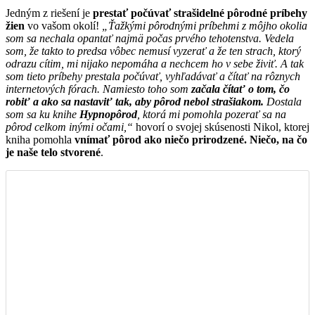
Jedným z riešení je
prestať počúvať strašidelné pôrodné príbehy
žien
vo vašom okolí!
„Ťažkými pôrodnými príbehmi z môjho okolia
som sa nechala opantať najmä počas prvého tehotenstva. Vedela
som, že takto to predsa vôbec nemusí vyzerať a že ten strach, ktorý
odrazu cítim, mi nijako nepomáha a nechcem ho v sebe živiť. A tak
som tieto príbehy prestala počúvať, vyhľadávať a čítať na rôznych
internetových fórach.
Namiesto toho som
začala čítať o tom, čo
robiť a ako sa nastaviť tak, aby pôrod nebol strašiakom.
Dostala
som sa ku knihe
Hypnopôrod
, ktorá mi pomohla pozerať sa na
pôrod celkom inými očami,“
hovorí o svojej skúsenosti Nikol, ktorej
kniha pomohla
vnímať pôrod ako niečo prirodzené. Niečo, na čo
je naše telo stvorené
.