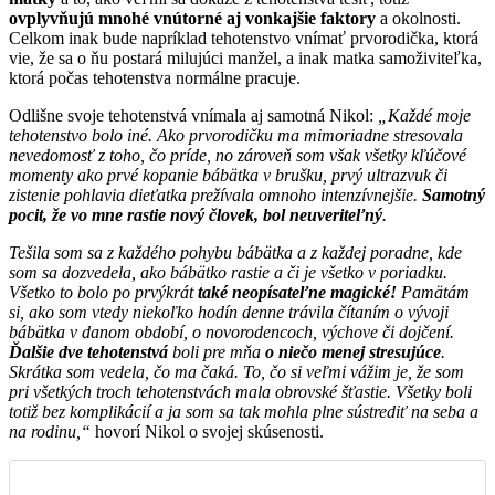
ovplyvňujú mnohé vnútorné aj vonkajšie faktory
a okolnosti.
Celkom inak bude napríklad tehotenstvo vnímať prvorodička, ktorá
vie, že sa o ňu postará milujúci manžel, a inak matka samoživiteľka,
ktorá počas tehotenstva normálne pracuje.
Odlišne svoje tehotenstvá vnímala aj samotná Nikol:
„Každé moje
tehotenstvo bolo iné. Ako prvorodičku ma mimoriadne stresovala
nevedomosť z toho, čo príde, no zároveň som však všetky kľúčové
momenty ako prvé kopanie bábätka v brušku, prvý ultrazvuk či
zistenie pohlavia dieťatka prežívala omnoho intenzívnejšie.
Samotný
pocit, že vo mne rastie nový človek, bol neuveriteľný
.
Tešila som sa z každého pohybu bábätka a z každej poradne, kde
som sa dozvedela, ako bábätko rastie a či je všetko v poriadku.
Všetko to bolo po prvýkrát
také neopísateľne magické!
Pamätám
si, ako som vtedy niekoľko hodín denne trávila čítaním o vývoji
bábätka v danom období, o novorodencoch, výchove či dojčení.
Ďalšie dve tehotenstvá
boli pre mňa
o niečo menej stresujúce
.
Skrátka som vedela, čo ma čaká. To, čo si veľmi vážim je, že som
pri všetkých troch tehotenstvách mala obrovské šťastie. Všetky boli
totiž bez komplikácií a ja som sa tak mohla plne sústrediť na seba a
na rodinu,“
hovorí Nikol o svojej skúsenosti.