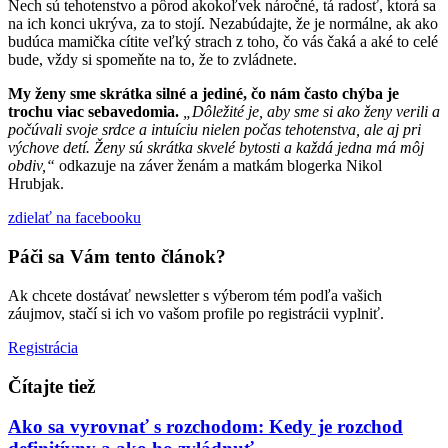
Nech sú tehotenstvo a pôrod akokoľvek náročné, tá radosť, ktorá sa
na ich konci ukrýva, za to stojí. Nezabúdajte, že je normálne, ak ako
budúca mamička cítite veľký strach z toho, čo vás čaká a aké to celé
bude, vždy si spomeňte na to, že to zvládnete.
My ženy sme skrátka silné a jediné, čo nám často chýba je
trochu viac sebavedomia.
„Dôležité je, aby sme si ako ženy verili a
počúvali svoje srdce a intuíciu nielen počas tehotenstva, ale aj pri
výchove detí. Ženy sú skrátka skvelé bytosti a každá jedna má môj
obdiv,“
odkazuje na záver ženám a matkám blogerka Nikol
Hrubjak.
zdielať
na facebooku
Páči sa Vám tento článok?
Ak chcete dostávať newsletter s výberom tém podľa vašich
záujmov, stačí si ich vo vašom profile po registrácii vyplniť.
Registrácia
Čítajte tiež
Ako sa vyrovnať s rozchodom: Kedy je rozchod