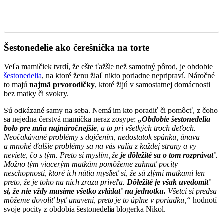
Šestonedelie ako čerešnička na torte
Veľa mamičiek tvrdí, že ešte ťažšie než samotný pôrod, je obdobie
šestonedelia
, na ktoré ženu žiaľ nikto poriadne nepripraví. Náročné
to majú
najmä prvorodičky
, ktoré žijú v samostatnej domácnosti
bez matky či svokry.
Sú odkázané samy na seba. Nemá im kto poradiť či pomôcť, z čoho
sa nejedna čerstvá mamička neraz zosype:
„Obdobie šestonedelia
bolo pre mňa najnáročnejšie
, a to pri všetkých troch deťoch.
Neočakávané problémy s dojčením, nedostatok spánku, únava
a mnohé ďalšie problémy sa na vás valia z každej strany a vy
neviete, čo s tým. Preto si myslím, že
je dôležité sa o tom rozprávať
.
Možno tým viacerým matkám pomôžeme zahnať pocity
neschopnosti, ktoré ich nútia myslieť si, že sú zlými matkami len
preto, že je toho na nich zrazu priveľa.
Dôležité je však uvedomiť
si, že nie vždy musíme všetko zvládať na jednotku.
Všetci si predsa
môžeme dovoliť byť unavení, preto je to úplne v poriadku,“
hodnotí
svoje pocity z obdobia šestonedelia blogerka Nikol.