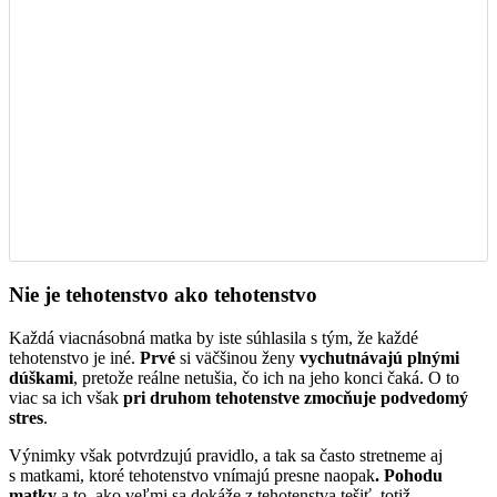
Nie je tehotenstvo ako tehotenstvo
Každá viacnásobná matka by iste súhlasila s tým, že každé
tehotenstvo je iné.
Prvé
si väčšinou ženy
vychutnávajú plnými
dúškami
, pretože reálne netušia, čo ich na jeho konci čaká. O to
viac sa ich však
pri druhom tehotenstve zmocňuje podvedomý
stres
.
Výnimky však potvrdzujú pravidlo, a tak sa často stretneme aj
s matkami, ktoré tehotenstvo vnímajú presne naopak
. Pohodu
matky
a to, ako veľmi sa dokáže z tehotenstva tešiť, totiž