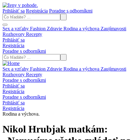
Prihlásiť sa
Registrácia
Poradne s odborníkmi
Sex a vzťahy
Fashion
Zdravie
Rodina a výchova
Zaujímavosti
Rozhovory
Recepty
Prihlásiť sa
Registrácia
Poradne s odborníkmi
Sex a vzťahy
Fashion
Zdravie
Rodina a výchova
Zaujímavosti
Rozhovory
Recepty
Poradne s odborníkmi
Prihlásiť sa
Registrácia
Poradne s odborníkmi
Prihlásiť sa
Registrácia
Rodina a výchova.
Nikol Hrubjak matkám: