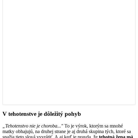
V tehotenstve je dôležitý pohyb
„Tehotenstvo nie je choroba..."
To je výrok, ktorým sa mnohé
matky obhajujú, na druhej strane je aj druhá skupina tých, ktoré sa
snažia tieto slová vyvrátiť. A aj keď je pravda, že
tehotná žena má