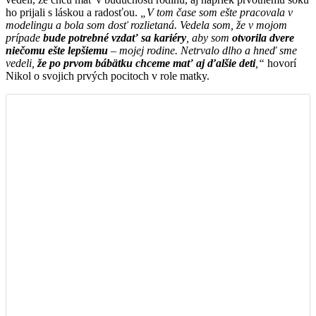
ho prijali s láskou a radosťou.
„V tom čase som ešte pracovala v
modelingu a bola som dosť rozlietaná. Vedela som, že v mojom
prípade
bude potrebné vzdať sa kariéry
, aby som
otvorila dvere
niečomu ešte lepšiemu
– mojej rodine. Netrvalo dlho a hneď sme
vedeli,
že po prvom bábätku chceme mať aj ďalšie deti
,“
hovorí
Nikol o svojich prvých pocitoch v role matky.