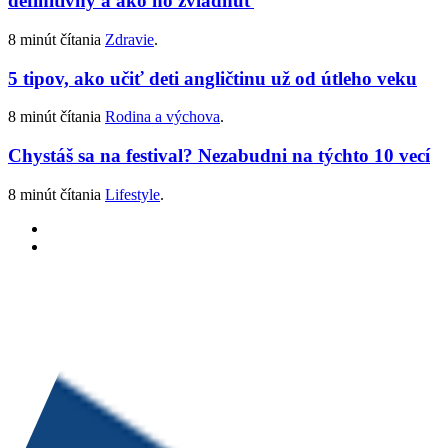
definitívny a ako ho zvládnuť
8 minút čítania
Zdravie
.
5 tipov, ako učiť deti angličtinu už od útleho veku
8 minút čítania
Rodina a výchova
.
Chystáš sa na festival? Nezabudni na týchto 10 vecí
8 minút čítania
Lifestyle
.