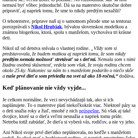
nemusí byť vôbec jednoduché. Dá sa na materstvo skutočne dobre
pripraviť, aj napriek tomu, že sme to nikdy predtým nezažili?
O tehotenstve, príprave naň aj o samotnom pôrode sme sa tentoraz
porozprávali s
Nikol Hrubjak
, bývalou slovenskou modelkou a
známou blogerkou, ktorá, spolu s manželom, vychováva tri krásne
deti.
Nikol už od detstva snívala o vlastnej rodine.
„Vždy som si
predstavovala, že budem matkou aj napriek tomu, že som nikdy
predtým nemala možnosť stretávať sa s deťmi.
Nemala som s nimi
žiadnu osobnú skúsenosť, vedela som však, že svoju rodinu chcem
okolo 25-ky. Nakoniec sa nám to s manželom podarilo o niečo skôr
a
naše prvé dieťa som priviedla na svet už ako 18-ročná,“
dodáva.
Keď plánovanie nie vždy vyjde...
Je celkom normálne, že veci nevychádzajú tak, ako si ich
naplánujete. To o materstve platí niekoľkokrát viac. Niektoré páry sa
o deti snažia roky a žiaľ, mnohé z nich
neúspešne.
Sú však aj také
dvojice, ktoré sa o dieťa veľmi nesnažia a napriek tomu príde.
Netreba totiž zabúdať, že dieťa si vyberá vás, rodičov, a nie vy jeho.
Ani Nikol svoje prvé dieťatko neplánovala, no keďže s manželom
vedeli, že chcú mať v budúcnosti rodinu, aj napriek prvotnému šoku