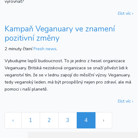
vyrovnat?
číst víc ›
Kampaň Veganuary ve znamení
pozitivní změny
2 minuty čtení
Fresh news
.
Vybudujme lepší budoucnost. To je jedno z hesel organizace
Veganuary. Britská nezisková organizace se snaží přivést lidi k
veganství tím, že se v lednu zapojí do měsíční výzvy. Veganuary,
tedy veganský leden, má být prospěšný nejen pro zdraví, ale má
pomoci i naší planetě.
číst víc ›
‹
1
2
3
4
›