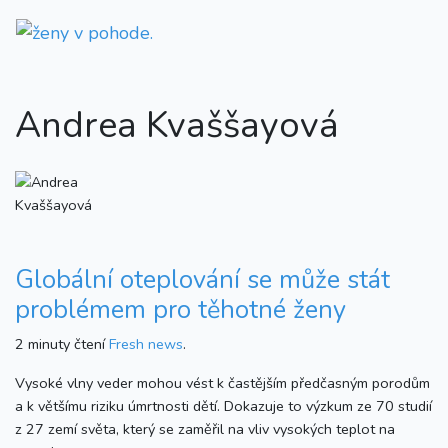
Andrea Kvaššayová
Globální oteplování se může stát
problémem pro těhotné ženy
2 minuty čtení
Fresh news
.
Vysoké vlny veder mohou vést k častějším předčasným porodům
a k většímu riziku úmrtnosti dětí. Dokazuje to výzkum ze 70 studií
z 27 zemí světa, který se zaměřil na vliv vysokých teplot na