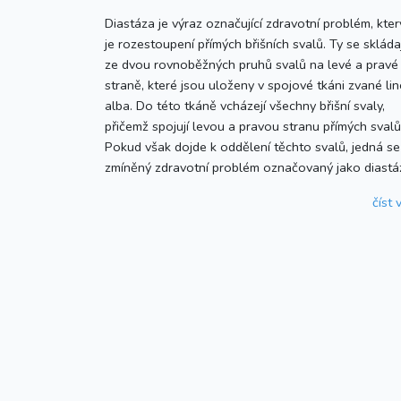
Diastáza je výraz označující zdravotní problém, kte
je rozestoupení přímých břišních svalů. Ty se skládaj
ze dvou rovnoběžných pruhů svalů na levé a pravé
straně, které jsou uloženy v spojové tkáni zvané li
alba. Do této tkáně vcházejí všechny břišní svaly,
přičemž spojují levou a pravou stranu přímých svalů
Pokud však dojde k oddělení těchto svalů, jedná se
zmíněný zdravotní problém označovaný jako diastá
číst v