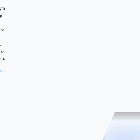
rým
í
nea
.
 o
za.
íc ›