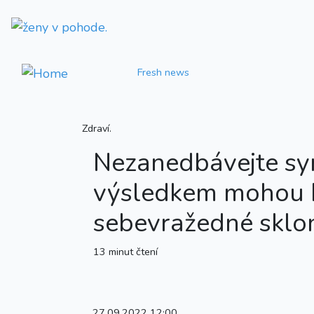
Fresh news
Zdraví.
Nezanedbávejte s
výsledkem mohou 
sebevražedné sklo
13 minut čtení
27.09.2022 12:00