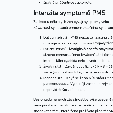
špatná snášenlivost alkoholu.
Intenzita symptomů PMS
Zatímco u některých žen bývají symptomy velmi mír
Závažnost symptomů premenstruačního syndromu 
Duševní zdraví – PMS nejčastěji zasahuje 
objevuje v historii jejich rodiny.
Projevy těc
Fyzické zdraví -
Myalgická encefalomyeliti
silného menstruačního krvácení, ale i časn
intersticiální cystitida nebo syndrom bole
Životní styl – Závažnost příznaků PMS může 
vysokým obsahem tuků, cukrů nebo soli, ned
Menopauza – Když se žena blíží stádiu me
perimenopauza.
Výrazněji zasahuje zejmén
nepravidelným způsobem.
Bez ohledu na jejich závažnost by výše uvedené 
žena přestane menstruovat – například po menop
shodovat s těmi, které žena prožívala před těhot