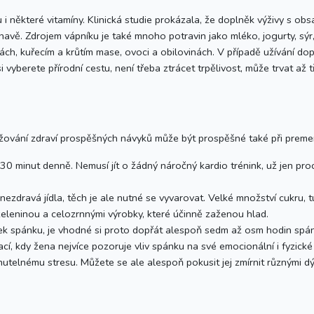
 i některé vitamíny. Klinická studie prokázala, že doplněk výživy s o
únavě. Zdrojem vápníku je také mnoho potravin jako mléko, jogurty, sý
ch, kuřecím a krůtím mase, ovoci a obilovinách. V případě užívání dop
i vyberete přírodní cestu, není třeba ztrácet trpělivost, může trvat až 
držování zdraví prospěšných návyků může být prospěšné také při preme
 30 minut denně. Nemusí jít o žádný náročný kardio trénink, už jen pro
ezdravá jídla, těch je ale nutné se vyvarovat. Velké množství cukru, t
zeleninou a celozrnnými výrobky, které účinně zaženou hlad.
k spánku, je vhodné si proto dopřát alespoň sedm až osm hodin spánk
í, kdy žena nejvíce pozoruje vliv spánku na své emocionální i fyzické 
utelnému stresu. Můžete se ale alespoň pokusit jej zmírnit různými d