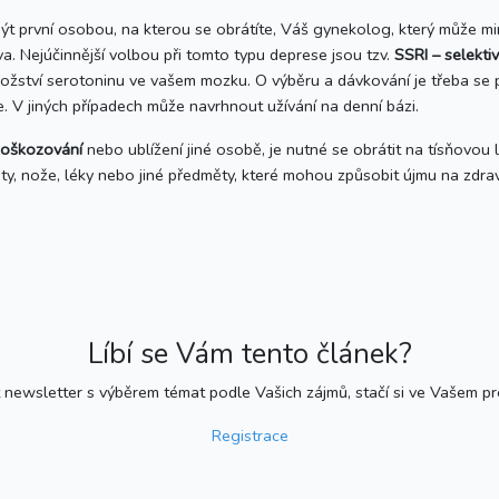
být první osobou, na kterou se obrátíte, Váš gynekolog, který může m
a. Nejúčinnější volbou při tomto typu deprese jsou tzv.
SSRI – selekti
nožství serotoninu ve vašem mozku. O výběru a dávkování je třeba se 
. V jiných případech může navrhnout užívání na denní bázi.
poškozování
nebo ublížení jiné osobě, je nutné se obrátit na tísňovo
y, nože, léky nebo jiné předměty, které mohou způsobit újmu na zdrav
Líbí se Vám tento článek?
newsletter s výběrem témat podle Vašich zájmů, stačí si ve Vašem prof
Registrace