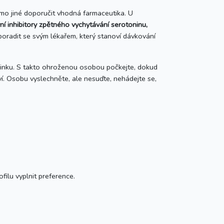
imo jiné doporučit vhodná farmaceutika. U
vní inhibitory zpětného vychytávání serotoninu,
poradit se svým lékařem, který stanoví dávkování
u linku. S takto ohroženou osobou počkejte, dokud
í. Osobu vyslechněte, ale nesuďte, nehádejte se,
ilu vyplnit preference.