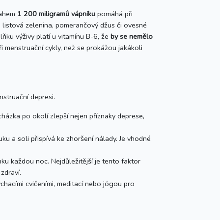
bsahem
1 200 miligramů vápníku
pomáhá při
r, listová zelenina, pomerančový džus či ovesné
lňku výživy platí u vitamínu B-6, že
by se nemělo
tři menstruační cykly, než se prokážou jakákoli
nstruační depresi.
cházka po okolí zlepší nejen příznaky deprese,
uku a soli přispívá ke zhoršení nálady. Je vhodné
u každou noc. Nejdůležitější je tento faktor
zdraví.
ýchacími cvičeními, meditací nebo jógou pro