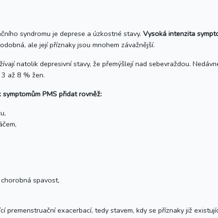
ího syndromu je deprese a úzkostné stavy.
Vysoká intenzita sympt
podobná, ale její příznaky jsou mnohem závažnější.
ožívají natolik depresivní stavy, že přemýšlejí nad sebevraždou. Nedá
 3 až 8 % žen.
 k symptomům PMS přidat rovněž:
u,
áčem,
– chorobná spavost,
cí premenstruační exacerbací, tedy stavem, kdy se příznaky již existu