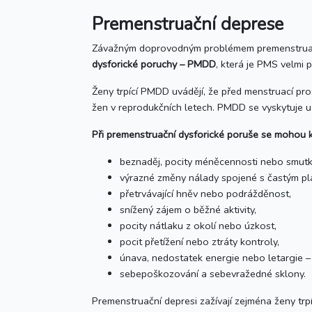
Premenstruační deprese
Závažným doprovodným problémem premenstruačn
dysforické poruchy – PMDD
, která je PMS velmi 
Ženy trpící PMDD uvádějí, že před menstruací pr
žen v reprodukčních letech. PMDD se vyskytuje u
Při premenstruační dysforické poruše se mohou
beznaděj, pocity méněcennosti nebo smutk
výrazné změny nálady spojené s častým pl
přetrvávající hněv nebo podrážděnost,
snížený zájem o běžné aktivity,
pocity nátlaku z okolí nebo úzkost,
pocit přetížení nebo ztráty kontroly,
únava, nedostatek energie nebo letargie 
sebepoškozování a sebevražedné sklony.
Premenstruační depresi zažívají zejména ženy trpí