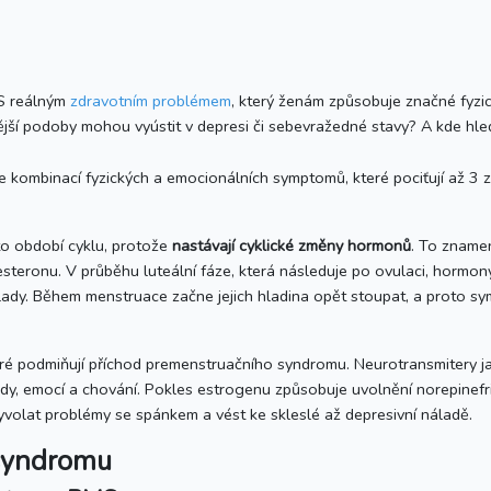
S reálným
zdravotním problémem
, který ženám způsobuje značné fyzic
ější podoby mohou vyústit v depresi či sebevražedné stavy? A kde hl
 kombinací fyzických a emocionálních symptomů, které pociťují až 3 
o období cyklu, protože
nastávají cyklické změny hormonů
. To zname
steronu. V průběhu luteální fáze, která následuje po ovulaci, hormony
álady. Během menstruace začne jejich hladina opět stoupat, a proto 
é podmiňují příchod premenstruačního syndromu. Neurotransmitery jako
lady, emocí a chování. Pokles estrogenu způsobuje uvolnění norepinef
volat problémy se spánkem a vést ke skleslé až depresivní náladě.
syndromu