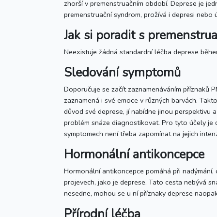
zhorší v premenstruačním období. Deprese je jedn
premenstruační syndrom, prožívá i depresi nebo 
Jak si poradit s premenstru
Neexistuje žádná standardní léčba deprese během
Sledování symptomů
Doporučuje se začít zaznamenáváním příznaků 
zaznamená i své emoce v různých barvách. Takto se
důvod své deprese, jí nabídne jinou perspektivu
problém snáze diagnostikovat. Pro tyto účely je do
symptomech není třeba zapomínat na jejich intenzit
Hormonální antikoncepce
Hormonální antikoncepce pomáhá při nadýmání, ci
projevech, jako je deprese. Tato cesta nebývá s
nesedne, mohou se u ní příznaky deprese naopak 
Přírodní léčba