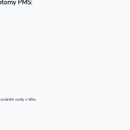
mptomy PMS:
žováním vody v těle,