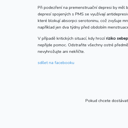
Při podezření na premenstruační depresi by měl 
depresí spojených s PMS se využívají antidepresiv
které blokují absorpci serotoninu, což zvyšuje m
například jen dva týdny před obdobím menstruace
V případě kritických situací, kdy hrozí
riziko sebe
nepřijde pomoc. Odstraňte všechny ostré předmět
nevyhrožujte ani nekřičte.
sdílet
na facebooku
Pokud chcete dostávat 