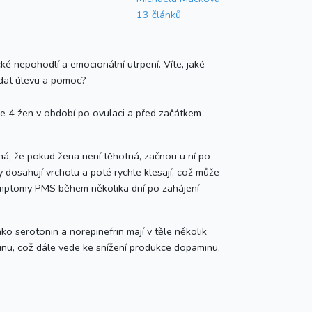
13 článků
ké nepohodlí a emocionální utrpení. Víte, jaké
edat úlevu a pomoc?
ze 4 žen v období po ovulaci a před začátkem
ná, že pokud žena není těhotná, začnou u ní po
 dosahují vrcholu a poté rychle klesají, což může
symptomy PMS během několika dní po zahájení
 serotonin a norepinefrin mají v těle několik
rinu, což dále vede ke snížení produkce dopaminu,