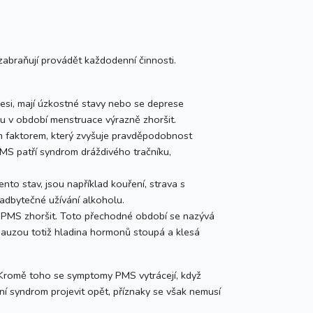
 zabraňují provádět každodenní činnosti.
presi, mají úzkostné stavy nebo se deprese
u v období menstruace výrazně zhoršit.
 faktorem, který zvyšuje pravděpodobnost
PMS patří syndrom dráždivého tračníku,
nto stav, jsou například kouření, strava s
nadbytečné užívání alkoholu.
y PMS zhoršit. Toto přechodné období se nazývá
pauzou totiž hladina hormonů stoupá a klesá
romě toho se symptomy PMS vytrácejí, když
 syndrom projevit opět, příznaky se však nemusí