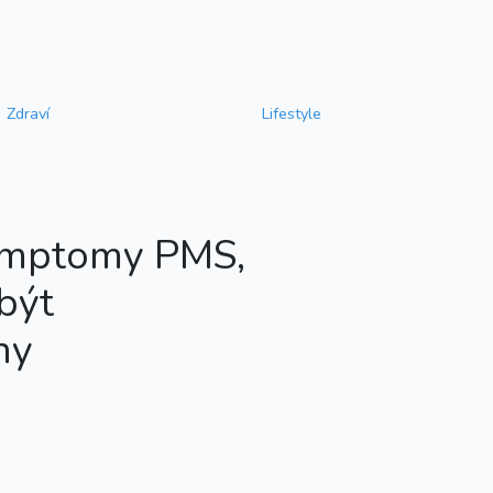
Zdraví
Lifestyle
ymptomy PMS,
být
ny