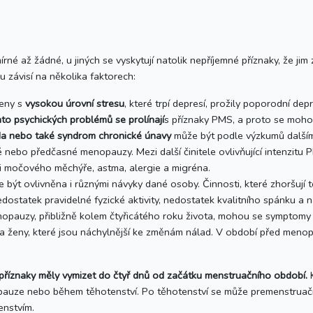
né až žádné, u jiných se vyskytují natolik nepříjemné příznaky, že jim
závisí na několika faktorech:
ženy s
vysokou úrovní stresu
, které trpí depresí, prožily poporodní de
hto psychických problémů se prolínají
s příznaky PMS, a proto se moho
da nebo také syndrom chronické únavy
může být podle výzkumů dalším
é nebo předčasné menopauzy. Mezi další činitele ovlivňující intenzitu 
sti močového měchýře, astma, alergie a migréna.
být ovlivněna i různými návyky dané osoby. Činnosti, které zhoršují te
ostatek pravidelné fyzické aktivity, nedostatek kvalitního spánku a 
nopauzy, přibližně kolem čtyřicátého roku života, mohou se symptom
a ženy, které jsou náchylnější ke změnám nálad. V období před meno
příznaky měly vymizet do čtyř dnů od začátku menstruačního období.
K
auze nebo během těhotenství. Po těhotenství se může premenstruační
enstvím.