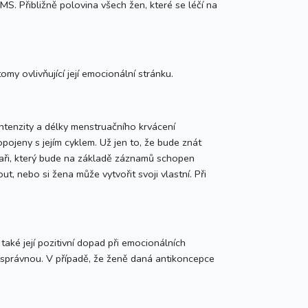
S. Přibližně polovina všech žen, které se léčí na
 ovlivňující její emocionální stránku.
ntenzity a délky menstruačního krvácení
pojeny s jejím cyklem. Už jen to, že bude znát
kaři, který bude na základě záznamů schopen
t, nebo si žena může vytvořit svoji vlastní. Při
ké její pozitivní dopad při emocionálních
u správnou. V případě, že ženě daná antikoncepce