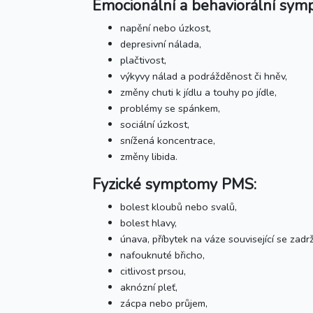
Emocionální a behaviorální sy
napění nebo úzkost,
depresivní nálada,
plačtivost,
výkyvy nálad a podrážděnost či hněv,
změny chuti k jídlu a touhy po jídle,
problémy se spánkem,
sociální úzkost,
snížená koncentrace,
změny libida.
Fyzické symptomy PMS:
bolest kloubů nebo svalů,
bolest hlavy,
únava, příbytek na váze související se zadr
nafouknuté břicho,
citlivost prsou,
aknózní pleť,
zácpa nebo průjem,