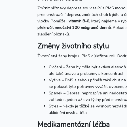
Zmírnit příznaky deprese související s PMS mohou
premenstruační depresi, změnách chuti k jídlu a 
vločky. Pomůže i
vitamín B-6,
který najdeme v rybá
překročit množství 100 miligramů denně
. Pokud s
zlepšení příznaků.
Změny životního stylu
Životní styl ženy hraje u PMS důležitou roli. Do
Cvičení – Žena by měla být aktivní alespoň
ale také únavu a problémy s koncentrací.
Výživa – PMS s sebou přináší také chuť na n
se pokusit tyto potraviny vyvážit ovocem, 
Spánek – Depresi neprospívá ani nedostate
zohlednit jeden až dva týdny před menstruac
Stres – Někdy je těžké se vyhnout nezvládn
uklidnění mysli a těla.
Medikamentózní léčba