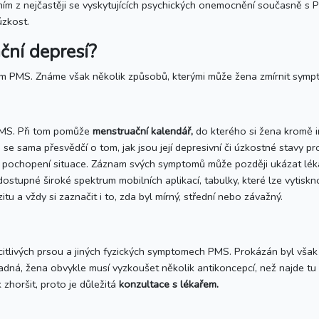
ím z nejčastěji se vyskytujících psychických onemocnění současně s PM
úzkost.
ační depresí?
 PMS. Známe však několik způsobů, kterými může žena zmírnit symptomy
PMS. Při tom pomůže
menstruační kalendář,
do kterého si žena kromě i
 sama přesvědčí o tom, jak jsou její depresivní či úzkostné stavy pro
 a pochopení situace. Záznam svých symptomů může později ukázat lé
stupné široké spektrum mobilních aplikací, tabulky, které lze vytisknou
u a vždy si zaznačit i to, zda byl mírný, střední nebo závažný.
tlivých prsou a jiných fyzických symptomech PMS. Prokázán byl však ta
nadná, žena obvykle musí vyzkoušet několik antikoncepcí, než najde t
zhoršit, proto je důležitá
konzultace s lékařem.