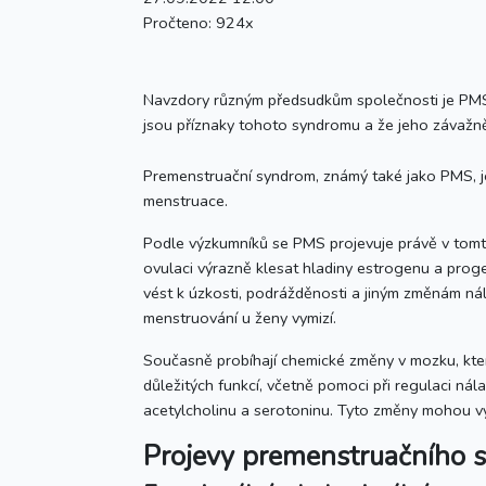
Pročteno:
924x
Navzdory různým předsudkům společnosti je PM
jsou příznaky tohoto syndromu a že jeho závažn
Premenstruační syndrom, známý také jako PMS, je
menstruace.
Podle výzkumníků se PMS projevuje právě v tomt
ovulaci výrazně klesat hladiny estrogenu a proge
vést k úzkosti, podrážděnosti a jiným změnám n
menstruování u ženy vymizí.
Současně probíhají chemické změny v mozku, kter
důležitých funkcí, včetně pomoci při regulaci ná
acetylcholinu a serotoninu. Tyto změny mohou vy
Projevy
premenstruačního 