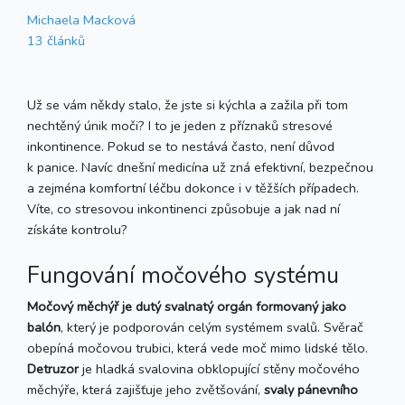
Michaela Macková
13 článků
Už se vám někdy stalo, že jste si kýchla a zažila při tom
nechtěný únik moči? I to je jeden z příznaků stresové
inkontinence. Pokud se to nestává často, není důvod
k panice. Navíc dnešní medicína už zná efektivní, bezpečnou
a zejména komfortní léčbu dokonce i v těžších případech.
Víte, co stresovou inkontinenci způsobuje a jak nad ní
získáte kontrolu?
Fungování močového systému
Močový měchýř
je dutý svalnatý orgán formovaný jako
balón
, který je podporován celým systémem svalů. Svěrač
obepíná močovou trubici, která vede moč mimo lidské tělo.
Detruzor
je hladká svalovina obklopující stěny močového
měchýře, která zajišťuje jeho zvětšování,
svaly pánevního