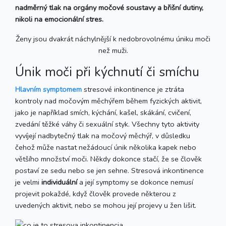
nadměrný tlak na orgány močové soustavy a břišní dutiny,
nikoli na emocionální stres.
Ženy jsou dvakrát náchylnější k nedobrovolnému úniku moči
než muži.
Únik moči při kýchnutí či smíchu
Hlavním symptomem
stresové inkontinence je ztráta
kontroly nad močovým měchýřem během fyzických aktivit,
jako je například smích, kýchání, kašel, skákání, cvičení,
zvedání těžké váhy či sexuální styk. Všechny tyto aktivity
vyvíjejí nadbytečný tlak na močový měchýř, v důsledku
čehož může nastat nežádoucí únik několika kapek nebo
většího množství moči. Někdy dokonce stačí, že se člověk
postaví ze sedu nebo se jen sehne. Stresová inkontinence
je velmi
individuální
a její symptomy se dokonce nemusí
projevit pokaždé, když člověk provede některou z
uvedených aktivit, nebo se mohou její projevy u žen lišit.