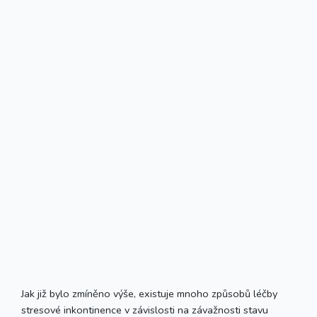
Jak již bylo zmíněno výše, existuje mnoho způsobů léčby
stresové inkontinence v závislosti na závažnosti stavu