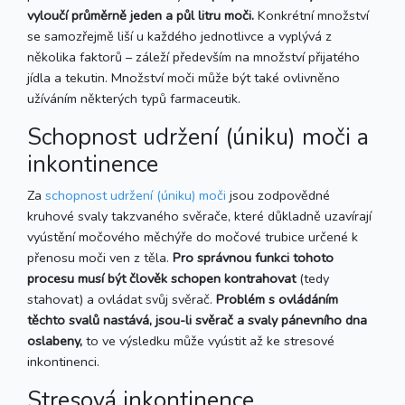
vyloučí průměrně
jeden a půl litru
moči.
Konkrétní množství
se samozřejmě liší u každého jednotlivce a vyplývá z
několika faktorů – záleží především na množství přijatého
jídla a tekutin. Množství moči může být také ovlivněno
užíváním některých typů farmaceutik.
Schopnost udržení (úniku) moči a
inkontinence
Za
schopnost udržení (úniku) moči
jsou zodpovědné
kruhové svaly takzvaného svěrače, které důkladně uzavírají
vyústění močového měchýře do močové trubice určené k
přenosu moči ven z těla.
Pro správnou funkci tohoto
procesu musí být člověk schopen kontrahovat
(tedy
stahovat) a ovládat svůj svěrač.
Problém s ovládáním
těchto svalů nastává, jsou-li svěrač a svaly pánevního dna
oslabeny,
to ve výsledku může vyústit až ke stresové
inkontinenci.
Stresová inkontinence