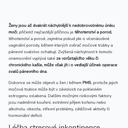
Ženy jsou až dvakrát náchylnější k nedobrovolnému úniku
moči
, přičemž nejčastější příčinou je
těhotenství a porod
,
těhotenství a porod, zejména pokud jde o vícenásobné
vaginální porody, během kterých svěrač močové trubky a
pánevní svalstvo ochabují. Zvýšená náchylnost k tomuto
onemocnění vyplývá také
ze vzrůstajícího věku či
chronického kašle, může však jít i o vedlejší účinek operace
svalů pánevního dna
.
Dokonce se může objevit u žen i během
PMS
, protože jejich
močová trubice může být v závislosti na pokleslém
estrogenu oslabena. Dalšími možnými rizikovými faktory
jsou nadměrné kouření, extrémní příjem kofeinu nebo
alkoholu, obezita, střevní problémy, zátěžové aktivity či
hormonální deficit.
Léčba stresové inkontinence