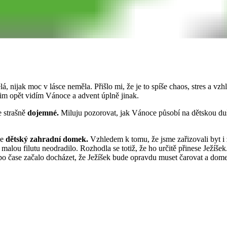
lá, nijak moc v lásce neměla. Přišlo mi, že je to spíše chaos, stres a 
 nim opět vidím Vánoce a advent úplně jinak.
e strašně
dojemné.
Miluju pozorovat, jak Vánoce působí na dětskou duši
je
dětský zahradní domek.
Vzhledem k tomu, že jsme zařizovali byt i
 malou filutu neodradilo. Rozhodla se totiž, že ho určitě přinese Ježíšek
o čase začalo docházet, že Ježíšek bude opravdu muset čarovat a dome