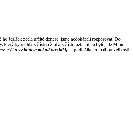
oč ho Ježíšek zcela určitě donese, jsme nedokázali rozporovat. Do
, který by mohla z části sežrat a z části roztahat po bytě, ale Míninu
eme rvát
a vy budete mít od nás klid,“
a podložila ho malbou velikosti