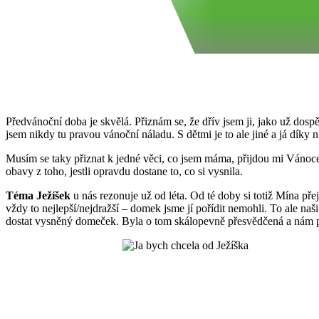
Předvánoční doba je skvělá. Přiznám se, že dřív jsem ji, jako už dospě
jsem nikdy tu pravou vánoční náladu. S dětmi je to ale jiné a já díky
Musím se taky přiznat k jedné věci, co jsem máma, přijdou mi Vánoc
obavy z toho, jestli opravdu dostane to, co si vysnila.
Téma Ježíšek
u nás rezonuje už od léta. Od té doby si totiž Mína pře
vždy to nejlepší/nejdražší – domek jsme jí pořídit nemohli. To ale naši
dostat vysněný domeček. Byla o tom skálopevně přesvědčená a nám p