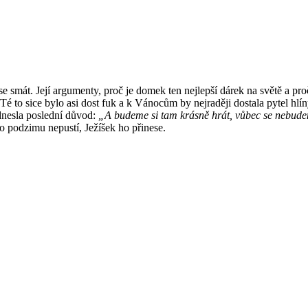
se smát. Její argumenty, proč je domek ten nejlepší dárek na světě a pr
Té to sice bylo asi dost fuk a k Vánocům by nejraději dostala pytel hlíny
nesla poslední důvod:
„A budeme si tam krásně hrát, vůbec se nebud
podzimu nepustí, Ježíšek ho přinese.