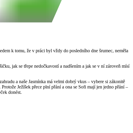
vzhledem k tomu, že v práci byl vždy do posledního dne šrumec, neměla
čku, jak se třepe nedočkavostí a nadšením a jak se v ní zároveň mísí
 zahradu a naše Jasmínka má velmi dobrý vkus – vybere si zákonitě
. Protože Ježíšek přece plní přání a ona se Sofi mají jen jedno přání –
ček donést.