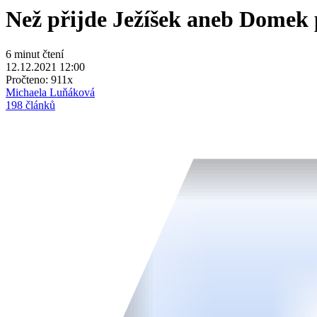
Než přijde Ježíšek aneb Domek
6 minut čtení
12.12.2021 12:00
Pročteno:
911x
Michaela Luňáková
198 článků