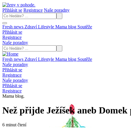
Přihlásit se
Registrace
Naše poradny
Fresh news
Zdraví
Lifestyle
Mama blog
Soutěže
Přihlásit se
Registrace
Naše poradny
Fresh news
Zdraví
Lifestyle
Mama blog
Soutěže
Naše poradny
Přihlásit se
Registrace
Naše poradny
Přihlásit se
Registrace
Mama blog.
Než přijde Ježíšek aneb Domek
6 minut čtení