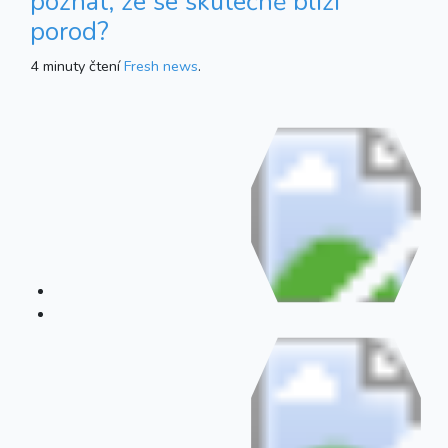
poznat, že se skutečně blíží
porod?
4 minuty čtení
Fresh news
.