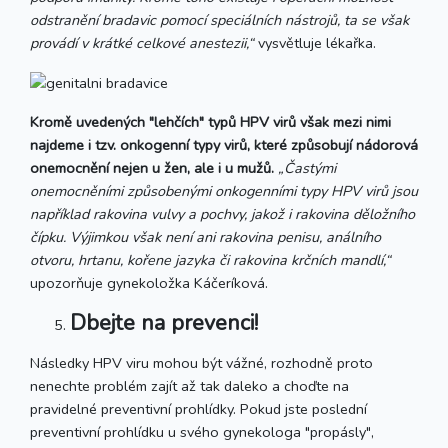
odstranění bradavic pomocí speciálních nástrojů, ta se však
provádí v krátké celkové anestezii,“
vysvětluje lékařka.
Kromě uvedených "lehčích" typů HPV virů však mezi nimi
najdeme i tzv. onkogenní typy virů, které způsobují nádorová
onemocnění nejen u žen, ale i u mužů.
„Častými
onemocněními způsobenými onkogenními typy HPV virů jsou
například rakovina vulvy a pochvy, jakož i rakovina děložního
čípku. Výjimkou však není ani rakovina penisu, análního
otvoru, hrtanu, kořene jazyka či rakovina krčních mandlí,“
upozorňuje gynekoložka Káčeríková.
Dbejte na prevenci!
Následky HPV viru mohou být vážné, rozhodně proto
nenechte problém zajít až tak daleko a choďte na
pravidelné preventivní prohlídky. Pokud jste poslední
preventivní prohlídku u svého gynekologa "propásly",