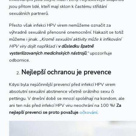
jsou přitom lidé, kteří mají sklon k častému střídání
sexuálních partnerů.
Přesto však infekci HPV virem nemůžeme označit za
výhradně sexuálně přenosné onemocnění. Nakazit se totiž
můžeme i jinak.
„Kromě sexuální aktivity může k infikování
HPV viry dojít například i
v důsledku špatně
vysterilizovaných medicínských nástrojů
,“
upozorňuje
odbornice.
Nejlepší ochranou je prevence
Kdysi byla nejúčinnější prevencí před infekcí HPV virem
absolutní sexuální abstinence včetně orálního sexu či
pettingu. V dnešní době se mnozí spoléhají na kondom, ale
ani ten nás před infekcí HPV viru neochrání na 100 %!
Za
nejlepší prevenci se proto považuje
očkování
.