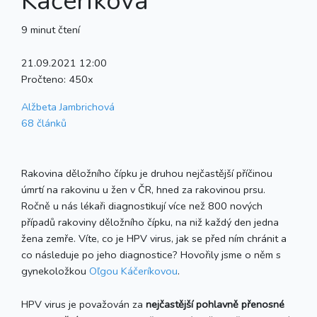
Káčeríková
9 minut čtení
21.09.2021 12:00
Pročteno:
450x
Alžbeta Jambrichová
68 článků
Rakovina děložního čípku je druhou nejčastější příčinou
úmrtí na rakovinu u žen v ČR, hned za rakovinou prsu.
Ročně u nás lékaři diagnostikují více než 800 nových
případů rakoviny děložního čípku, na niž každý den jedna
žena zemře. Víte, co je HPV virus, jak se před ním chránit a
co následuje po jeho diagnostice? Hovořily jsme o něm s
gynekoložkou
Oľgou Káčeríkovou
.
HPV virus je považován za
nejčastější pohlavně přenosné