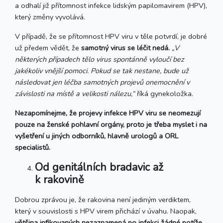
a odhalí již přítomnost infekce lidským papilomavirem (HPV),
který změny vyvolává.
V případě, že se přítomnost HPV viru v těle potvrdí, je dobré
už předem vědět, že
samotný virus se léčit nedá.
„V
některých případech tělo virus spontánně vyloučí bez
jakékoliv vnější pomoci. Pokud se tak nestane, bude už
následovat jen léčba samotných projevů onemocnění v
závislosti na místě a velikosti nálezu,“
říká gynekoložka.
Nezapomínejme, že projevy infekce HPV viru se neomezují
pouze na ženské pohlavní orgány, proto je třeba myslet i na
vyšetření u jiných odborníků, hlavně urologů a ORL
specialistů.
Od genitálních bradavic až
k rakovině
Dobrou zprávou je, že rakovina není jediným verdiktem,
který v souvislosti s HPV virem přichází v úvahu. Naopak,
většina infikovaných nezaznamená po infekci žádné potíže,