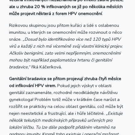
ale u zhruba 20 % infikovaných se již po několika měsících
může projevit některá z forem HPV onemocnění
.
Rizikovou skupinou jsou přitom kuřáci a lidé s oslabenou
imunitou, u kterých se onemocnění může rozvinout o něco
snáze.
„Dosud bylo identifikováno více než 120 typů HPV
virů a každý z nich má víceméně svůj vlastní klinický projev.
Ačkoliv benigními, zato velmi nepříjemným, onemocněními
mohou být například papilomatóza hrtanu či genitální
bradavice,“
říká Káčeríková.
Genitální bradavice se přitom projevují zhruba čtyři měsíce
od infikování HPV virem.
Pokud jejich výskyt v oblasti
genitálií zaznamenáte, rozhodně neodkládejte návštěvu
gynekologa! Problém totiž může v krátkém čase narůst a
rozšířit se prakticky na celou oblast genitálu, což může být
nejen neestetické a frustrující, ale i hůře léčitelné.
„Existuje
několik tekutých medicínských přípravků určených pro
lokální léčbu. Tu lze dále podpořit přidáním vitamínů na
podporu imunity. Kromě toho existuje i operační možnost