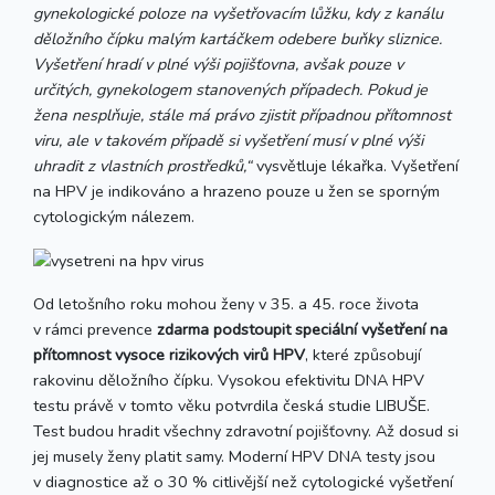
gynekologické poloze na vyšetřovacím lůžku, kdy z kanálu
děložního čípku malým kartáčkem odebere buňky sliznice.
Vyšetření hradí v plné výši pojišťovna, avšak pouze v
určitých, gynekologem stanovených případech. Pokud je
žena nesplňuje, stále má právo zjistit případnou přítomnost
viru, ale v takovém případě si vyšetření musí v plné výši
uhradit z vlastních prostředků,“
vysvětluje lékařka. Vyšetření
na HPV je indikováno a hrazeno pouze u žen se sporným
cytologickým nálezem.
Od letošního roku mohou ženy v 35. a 45. roce života
v rámci prevence
zdarma podstoupit speciální vyšetření na
přítomnost vysoce rizikových virů HPV
, které způsobují
rakovinu děložního čípku. Vysokou efektivitu DNA HPV
testu právě v tomto věku potvrdila česká studie LIBUŠE.
Test budou hradit všechny zdravotní pojišťovny. Až dosud si
jej musely ženy platit samy. Moderní HPV DNA testy jsou
v diagnostice až o 30 % citlivější než cytologické vyšetření