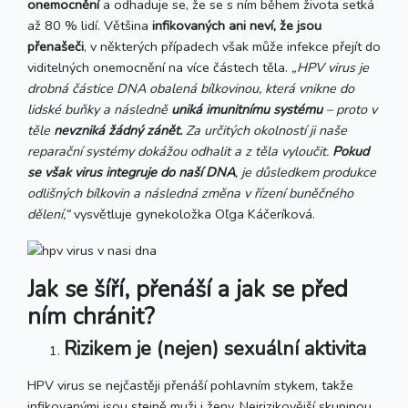
onemocnění
a odhaduje se, že se s ním během života setká
až 80 % lidí. Většina
infikovaných ani neví, že jsou
přenašeči
, v některých případech však může infekce přejít do
viditelných onemocnění na více částech těla.
„HPV virus je
drobná částice DNA obalená bílkovinou, která vnikne do
lidské buňky a následně
uniká imunitnímu systému
– proto v
těle
nevzniká žádný zánět.
Za určitých okolností ji naše
reparační systémy dokážou odhalit a z těla vyloučit.
Pokud
se však virus integruje do naší DNA
, je důsledkem produkce
odlišných bílkovin a následná změna v řízení buněčného
dělení,“
vysvětluje gynekoložka Oľga Káčeríková.
Jak se šíří, přenáší a jak se před
ním chránit?
Rizikem je (nejen) sexuální aktivita
HPV virus se nejčastěji přenáší pohlavním stykem, takže
infikovanými jsou stejně muži i ženy. Nejrizikovější skupinou