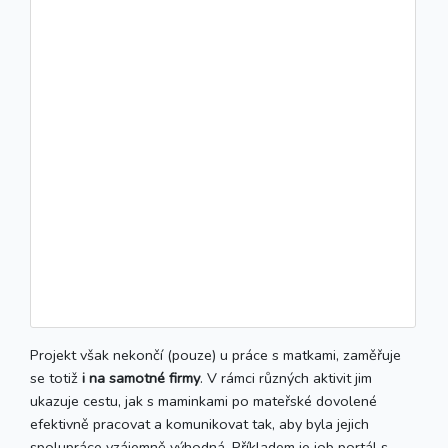
Projekt však nekončí (pouze) u práce s matkami, zaměřuje
se totiž
i na samotné firmy
. V rámci různých aktivit jim
ukazuje cestu, jak s maminkami po mateřské dovolené
efektivně pracovat a komunikovat tak, aby byla jejich
spolupráce vzájemně výhodná. Příkladem je job portál s