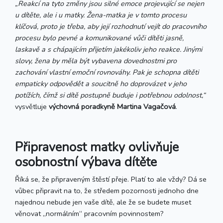
„Reakcí na tyto změny jsou silné emoce projevující se nejen
u dítěte, ale i u matky. Žena-matka je v tomto procesu
klíčová, proto je třeba, aby její rozhodnutí vejít do pracovního
procesu bylo pevné a komunikované vůči dítěti jasně,
laskavě a s chápajícím přijetím jakékoliv jeho reakce. Jinými
slovy, žena by měla být vybavena dovednostmi pro
zachování vlastní emoční rovnováhy. Pak je schopna dítěti
empaticky odpovědět a soucitně ho doprovázet v jeho
potížích, čímž si dítě postupně buduje i potřebnou odolnost,“
vysvětluje
výchovná poradkyně Martina Vagačová
.
Připravenost matky ovlivňuje
osobnostní výbava dítěte
Říká se, že připraveným štěstí přeje. Platí to ale vždy? Dá se
vůbec připravit na to, že středem pozornosti jednoho dne
najednou nebude jen vaše dítě, ale že se budete muset
věnovat „normálním“ pracovním povinnostem?