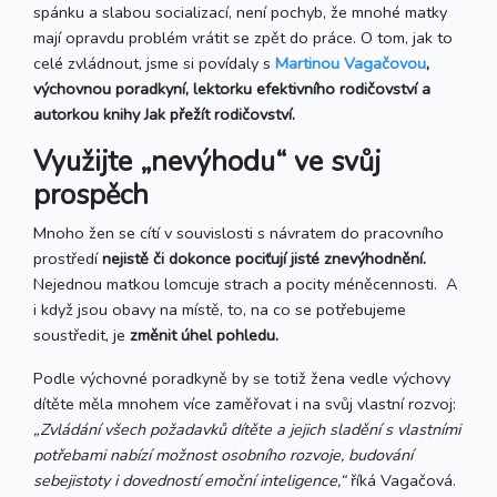
spánku a slabou socializací, není pochyb, že mnohé matky
mají opravdu problém vrátit se zpět do práce. O tom, jak to
celé zvládnout, jsme si povídaly s
Martinou Vagačovou
,
výchovnou poradkyní, lektorku efektivního rodičovství a
autorkou knihy Jak přežít rodičovství.
Využijte „nevýhodu“ ve svůj
prospěch
Mnoho žen se cítí v souvislosti s návratem do pracovního
prostředí
nejistě či dokonce pociťují jisté znevýhodnění.
Nejednou matkou lomcuje strach a pocity méněcennosti. A
i když jsou obavy na místě, to, na co se potřebujeme
soustředit, je
změnit úhel pohledu.
Podle výchovné poradkyně by se totiž žena vedle výchovy
dítěte měla mnohem více zaměřovat i na svůj vlastní rozvoj:
„Zvládání všech požadavků dítěte a jejich sladění s vlastními
potřebami nabízí možnost osobního rozvoje, budování
sebejistoty i dovedností emoční inteligence,“
říká Vagačová.