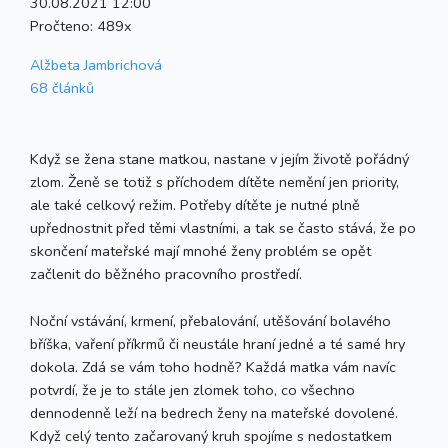
30.08.2021 12:00
Pročteno:
489x
Alžbeta Jambrichová
68 článků
Když se žena stane matkou, nastane v jejím životě pořádný
zlom. Ženě se totiž s příchodem dítěte nemění jen priority,
ale také celkový režim. Potřeby dítěte je nutné plně
upřednostnit před těmi vlastními, a tak se často stává, že po
skončení mateřské mají mnohé ženy problém se opět
začlenit do běžného pracovního prostředí.
Noční vstávání, krmení, přebalování, utěšování bolavého
bříška, vaření příkrmů či neustále hraní jedné a té samé hry
dokola. Zdá se vám toho hodně? Každá matka vám navíc
potvrdí, že je to stále jen zlomek toho, co všechno
dennodenně leží na bedrech ženy na mateřské dovolené.
Když celý tento začarovaný kruh spojíme s nedostatkem