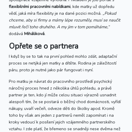
flexibilními pracovními nabídkami
, kde matky už dopředu
vědí, jaká míra flexibility je na dané pozici možná.
„Pokud
chceme, aby si firmy a mámy lépe rozuměly, musí se naučit
mluvit řečí toho druhého. A my jim v tom pomáháme,“
dodává
Miháliková
.
Opřete se o partnera
I když by se to tak na první pohled mohlo zdát, adaptační
proces se netýká jen matky a dítěte. Rodina je záležitostí
páru, proto je nutné jako pár fungovat i nyní.
Pro matku je návrat do pracovního prostředí psychický
náročný proces hned z několika úhlů pohledu, a právě
partner je ten, kdo jí může celou situaci výrazně usnadnit
alespoň tím, že se postará o běžný chod domácnosti, vyřídí
nákupy, uvaří večeři, odveze děti do školky apod. Kromě
toho by však ani jeden z partnerů neměl zapomínat i na
kroky vedoucí k posílení jejich vzájemného partnerského
vztahu. I zde platí, že břemeno se snadněji nese dvěma než