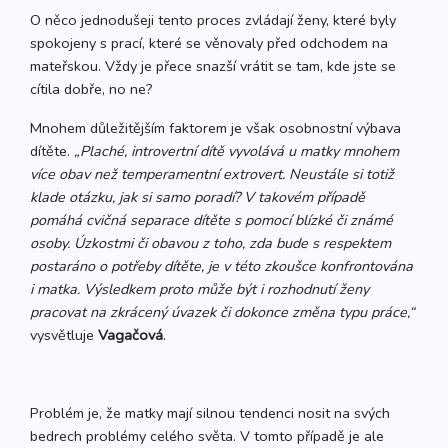
O něco jednodušeji tento proces zvládají ženy, které byly
spokojeny s prací, které se věnovaly před odchodem na
mateřskou. Vždy je přece snazší vrátit se tam, kde jste se
cítila dobře, no ne?
Mnohem důležitějším faktorem je však osobnostní výbava
dítěte.
„Plaché, introvertní dítě vyvolává u matky mnohem
více obav než temperamentní extrovert. Neustále si totiž
klade otázku, jak si samo poradí? V takovém případě
pomáhá cvičná separace dítěte s pomocí blízké či známé
osoby. Úzkostmi či obavou z toho, zda bude s respektem
postaráno o potřeby dítěte, je v této zkoušce konfrontována
i matka. Výsledkem proto může být i rozhodnutí ženy
pracovat na zkrácený úvazek či dokonce změna typu práce,“
vysvětluje
Vagačová
.
Problém je, že matky mají silnou tendenci nosit na svých
bedrech problémy celého světa. V tomto případě je ale