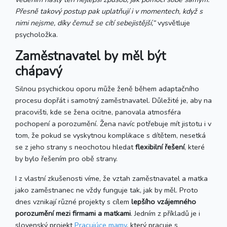
Přesně takový postup pak uplatňují i ​​v momentech, když s
nimi nejsme, díky čemuž se cítí sebejistější,“
vysvětluje
psycholožka.
Zaměstnavatel by měl být
chápavý
Silnou psychickou oporu může ženě během adaptačního
procesu dopřát i samotný zaměstnavatel. Důležité je, aby na
pracovišti, kde se žena ocitne, panovala atmosféra
pochopení a porozumění. Žena navíc potřebuje mít jistotu i v
tom, že pokud se vyskytnou komplikace s dítětem, nesetká
se z jeho strany s neochotou hledat
flexibilní řešení
, které
by bylo řešením pro obě strany.
I z vlastní zkušenosti víme, že vztah zaměstnavatel a matka
jako zaměstnanec ne vždy funguje tak, jak by měl. Proto
dnes vznikají různé projekty s cílem
lepšího vzájemného
porozumění mezi firmami a matkami
. Jedním z příkladů je i
slovenský projekt
Pracujúce mamy
, který pracuje s