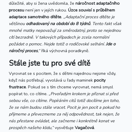
důležité, aby si žena uvědomila, že
náročnost adaptačního
procesu
není jen v jejích rukou.
Úzce souvisí s průběhem
adaptace samotného dítěte
.
„Adaptační proces dítěte je
většinou
odhadovaný na období do 8 týdnů
. Tento fakt však
mnohé matky nepovažují za směrodatný, proto se nejednou
cítí bezradně. V takových případech je zcela normální
požádat o pomoc. Nejde totiž o rodičovské selhání.
Jde o
náročný proces
,“
říká výchovná poradkyně.
Stále jste tu pro své dítě
Vyrovnat se s pocitem, že s dětmi najednou nejsme vždy,
když nás potřebují, vyvolává u řady maminek
pocity
frustrace
. Pokud se s tím chceme vyrovnat, nemá smysl
popírat to, co cítíme.
„Prvořadým krokem je přiznat si před
sebou vše, co cítíme. Popíráním citů totiž docílíme jen toho,
že se nám budou stále vracet. Pocit je jen pocit a pokud ho
přijmeme a převezmeme za něj odpovědnost, tak nejen, že
nás přestane ovládat, ale začneme i konkrétně konat ve
prospěch našeho klidu,“
vysvětluje
Vagačová
.