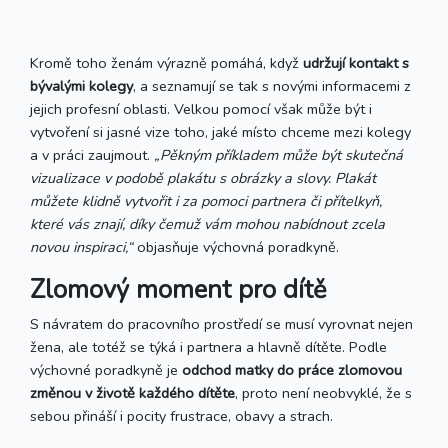
Kromě toho ženám výrazně pomáhá, když
udržují kontakt s
bývalými kolegy
, a seznamují se tak s novými informacemi z
jejich profesní oblasti. Velkou pomocí však může být i
vytvoření si jasné vize toho, jaké místo chceme mezi kolegy
a v práci zaujmout.
„Pěkným příkladem může být skutečná
vizualizace v podobě plakátu s obrázky a slovy. Plakát
můžete klidně vytvořit i za pomoci partnera či přítelkyň,
které vás znají, díky čemuž vám mohou nabídnout zcela
novou inspiraci,“
objasňuje výchovná poradkyně.
Zlomový moment pro dítě
S návratem do pracovního prostředí se musí vyrovnat nejen
žena, ale totéž se týká i partnera a hlavně dítěte. Podle
výchovné poradkyně je
odchod matky do práce zlomovou
změnou v životě každého dítěte
, proto není neobvyklé, že s
sebou přináší i pocity frustrace, obavy a strach.