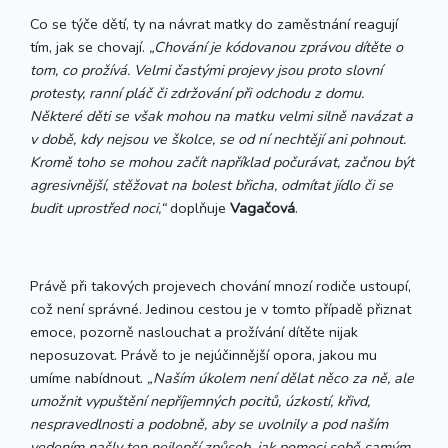
Co se týče dětí, ty na návrat matky do zaměstnání reagují
tím, jak se chovají.
„Chování je kódovanou zprávou dítěte o
tom, co prožívá. Velmi častými projevy jsou proto slovní
protesty, ranní pláč či zdržování při odchodu z domu.
Některé děti se však mohou na matku velmi silně navázat a
v době, kdy nejsou ve školce, se od ní nechtějí ani pohnout.
Kromě toho se mohou začít například počurávat, začnou být
agresivnější, stěžovat na bolest břicha, odmítat jídlo či se
budit uprostřed noci,“
doplňuje
Vagačová
.
Právě při takových projevech chování mnozí rodiče ustoupí,
což není správné. Jedinou cestou je v tomto případě přiznat
emoce, pozorně naslouchat a prožívání dítěte nijak
neposuzovat. Právě to je nejúčinnější opora, jakou mu
umíme nabídnout.
„Naším úkolem není dělat něco za ně, ale
umožnit vypuštění nepříjemných pocitů, úzkostí, křivd,
nespravedlnosti a podobně, aby se uvolnily a pod naším
vedením našly ten nejlepší způsob, jak pomoci sobě samým.