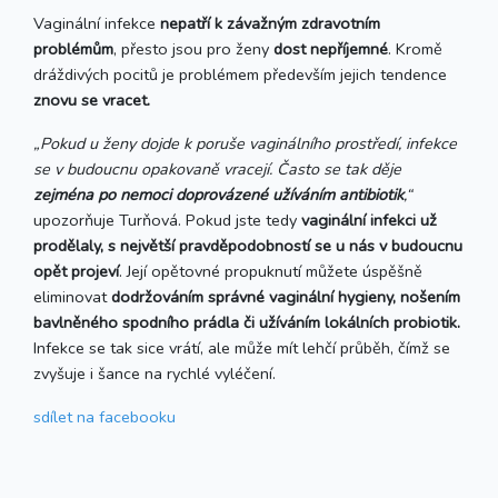
Vaginální infekce
nepatří k závažným zdravotním
problémům
, přesto jsou pro ženy
dost nepříjemné
. Kromě
dráždivých pocitů je problémem především jejich tendence
znovu se vracet.
„Pokud u ženy dojde k poruše vaginálního prostředí, infekce
se v budoucnu opakovaně vracejí. Často se tak děje
zejména po nemoci doprovázené užíváním antibiotik
,“
upozorňuje Turňová. Pokud jste tedy
vaginální infekci už
prodělaly, s největší pravděpodobností se u nás v budoucnu
opět projeví
. Její opětovné propuknutí můžete úspěšně
eliminovat
dodržováním správné vaginální hygieny, nošením
bavlněného spodního prádla či užíváním lokálních probiotik.
Infekce se tak sice vrátí, ale může mít lehčí průběh, čímž se
zvyšuje i šance na rychlé vyléčení.
sdílet
na facebooku