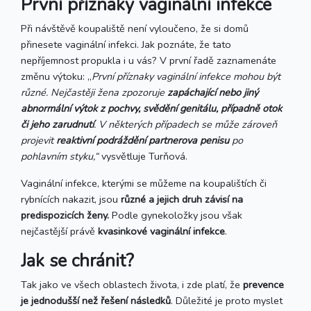
První příznaky vaginální infekce
Při návštěvě koupaliště není vyloučeno, že si domů
přinesete vaginální infekci. Jak poznáte, že tato
nepříjemnost propukla i u vás? V první řadě zaznamenáte
změnu výtoku: „
První příznaky vaginální infekce mohou být
různé. Nejčastěji žena zpozoruje
zapáchající nebo jiný
abnormální výtok z pochvy, svědění genitálu, případně otok
či jeho zarudnutí
. V některých případech se může zároveň
projevit
reaktivní podráždění partnerova penisu
po
pohlavním styku,“
vysvětluje Turňová.
Vaginální infekce, kterými se můžeme na koupalištích či
rybnících nakazit, jsou
různé a jejich druh závisí na
predispozicích ženy.
Podle gynekoložky jsou však
nejčastější právě
kvasinkové vaginální infekce
.
Jak se chránit?
Tak jako ve všech oblastech života, i zde platí, že
prevence
je jednodušší než řešení následků
. Důležité je proto myslet