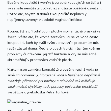
Bazény, koupaliště i rybníky jsou plné koupajících se lidí, a i
vy se jistě nemůžete dočkat, až si užijete pořádné osvěžení.
Pozor ale, abyste si domů z koupaliště nepřinesly
nepříjemný suvenýr v podobě vaginální infekce.
Koupaliště a přírodní vodní plochy momentálně praskají ve
švech. Věřte ale, že kromě zdravých lidí se ve vodě často
koupou i ti, kteří by kvůli svým zdravotním problémům měli
raději zůstat doma. Řeč je o lidech trpících různými kožními
problémy či infekcemi, jejichž bakterie a viry se následně
shromažďují v prostorách vodních ploch.
Rizikem jsou zejména koupaliště a bazény, jejichž voda je
silně chlorovaná:
„Chlorovaná voda v bazénech nepříznivě
ovlivňuje přirozené pH pochvy, a následně tak ovlivňuje
vznik možné dysbiózy, tedy poruchy poševního prostředí,“
vysvětluje gynekoložka Petra Turňová.