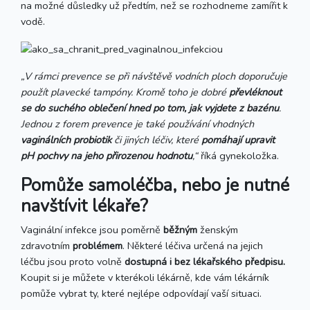
na možné důsledky už předtím, než se rozhodneme zamířit k
vodě.
„V rámci prevence se při návštěvě vodních ploch doporučuje
použít plavecké tampóny. Kromě toho je dobré
převléknout
se do suchého oblečení hned po tom, jak vyjdete z bazénu
.
Jednou z forem prevence je také používání vhodných
vaginálních probiotik
či jiných léčiv, které
pomáhají upravit
pH pochvy na jeho přirozenou hodnotu
,“
říká gynekoložka.
Pomůže samoléčba, nebo je nutné
navštívit lékaře?
Vaginální infekce jsou poměrně
běžným
ženským
zdravotním
problémem
. Některé léčiva určená na jejich
léčbu jsou proto volně
dostupná i bez lékařského předpisu.
Koupit si je můžete v kterékoli lékárně, kde vám lékárník
pomůže vybrat ty, které nejlépe odpovídají vaší situaci.