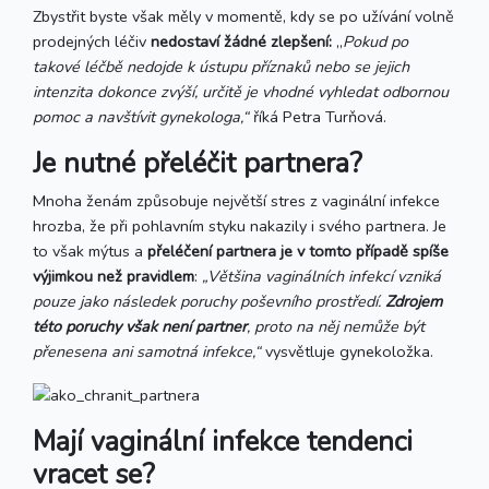
Zbystřit byste však měly v momentě, kdy se po užívání volně
prodejných léčiv
nedostaví žádné zlepšení:
„
Pokud po
takové léčbě nedojde k ústupu příznaků nebo se jejich
intenzita dokonce zvýší, určitě je vhodné vyhledat odbornou
pomoc a navštívit gynekologa,“
říká Petra Turňová.
Je nutné přeléčit partnera?
Mnoha ženám způsobuje největší stres z vaginální infekce
hrozba, že při pohlavním styku nakazily i svého partnera. Je
to však mýtus a
přeléčení partnera je v tomto případě spíše
výjimkou než pravidlem
:
„Většina vaginálních infekcí vzniká
pouze jako následek poruchy poševního prostředí.
Zdrojem
této poruchy však není partner
, proto na něj nemůže být
přenesena ani samotná infekce,“
vysvětluje gynekoložka.
Mají vaginální infekce tendenci
vracet se?