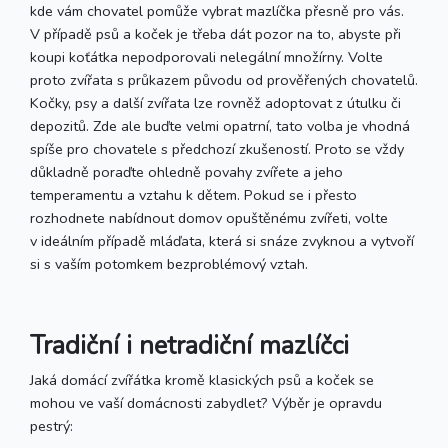
kde vám chovatel pomůže vybrat mazlíčka přesně pro vás.
V případě psů a koček je třeba dát pozor na to, abyste při
koupi koťátka nepodporovali nelegální množírny. Volte
proto zvířata s průkazem původu od prověřených chovatelů.
Kočky, psy a další zvířata lze rovněž adoptovat z útulku či
depozitů. Zde ale buďte velmi opatrní, tato volba je vhodná
spíše pro chovatele s předchozí zkušeností. Proto se vždy
důkladně poraďte ohledně povahy zvířete a jeho
temperamentu a vztahu k dětem. Pokud se i přesto
rozhodnete nabídnout domov opuštěnému zvířeti, volte
v ideálním případě mláďata, která si snáze zvyknou a vytvoří
si s vaším potomkem bezproblémový vztah.
Tradiční i netradiční mazlíčci
Jaká domácí zvířátka kromě klasických psů a koček se
mohou ve vaší domácnosti zabydlet? Výběr je opravdu
pestrý: