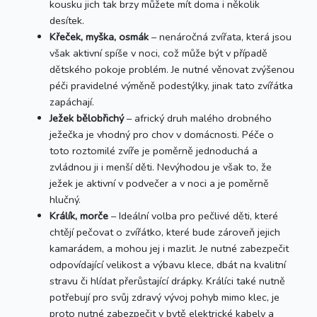
kousku jich tak brzy můžete mít doma i několik
desítek.
Křeček, myška, osmák
– nenáročná zvířata, která jsou
však aktivní spíše v noci, což může být v případě
dětského pokoje problém. Je nutné věnovat zvýšenou
péči pravidelné výměně podestýlky, jinak tato zvířátka
zapáchají.
Ježek bělobřichý
– africký druh malého drobného
ježečka je vhodný pro chov v domácnosti. Péče o
toto roztomilé zvíře je poměrně jednoduchá a
zvládnou ji i menší děti. Nevýhodou je však to, že
ježek je aktivní v podvečer a v noci a je poměrně
hlučný.
Králík, morče
– Ideální volba pro pečlivé děti, které
chtějí pečovat o zvířátko, které bude zároveň jejich
kamarádem, a mohou jej i mazlit. Je nutné zabezpečit
odpovídající velikost a výbavu klece, dbát na kvalitní
stravu či hlídat přerůstající drápky. Králíci také nutně
potřebují pro svůj zdravý vývoj pohyb mimo klec, je
proto nutné zabezpečit v bytě elektrické kabely a