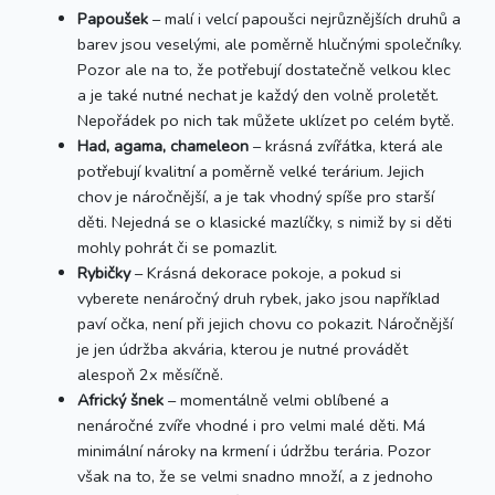
Papoušek
– malí i velcí papoušci nejrůznějších druhů a
barev jsou veselými, ale poměrně hlučnými společníky.
Pozor ale na to, že potřebují dostatečně velkou klec
a je také nutné nechat je každý den volně proletět.
Nepořádek po nich tak můžete uklízet po celém bytě.
Had, agama, chameleon
– krásná zvířátka, která ale
potřebují kvalitní a poměrně velké terárium. Jejich
chov je náročnější, a je tak vhodný spíše pro starší
děti. Nejedná se o klasické mazlíčky, s nimiž by si děti
mohly pohrát či se pomazlit.
Rybičky
– Krásná dekorace pokoje, a pokud si
vyberete nenáročný druh rybek, jako jsou například
paví očka, není při jejich chovu co pokazit. Náročnější
je jen údržba akvária, kterou je nutné provádět
alespoň 2x měsíčně.
Africký šnek
– momentálně velmi oblíbené a
nenáročné zvíře vhodné i pro velmi malé děti. Má
minimální nároky na krmení i údržbu terária. Pozor
však na to, že se velmi snadno množí, a z jednoho