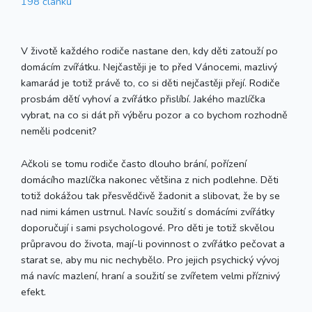
198 článků
V životě každého rodiče nastane den, kdy děti zatouží po
domácím zvířátku. Nejčastěji je to před Vánocemi, mazlivý
kamarád je totiž právě to, co si děti nejčastěji přejí. Rodiče
prosbám dětí vyhoví a zvířátko přislíbí. Jakého mazlíčka
vybrat, na co si dát při výběru pozor a co bychom rozhodně
neměli podcenit?
Ačkoli se tomu rodiče často dlouho brání, pořízení
domácího mazlíčka nakonec většina z nich podlehne. Děti
totiž dokážou tak přesvědčivě žadonit a slibovat, že by se
nad nimi kámen ustrnul. Navíc soužití s domácími zvířátky
doporučují i sami psychologové. Pro děti je totiž skvělou
průpravou do života, mají-li povinnost o zvířátko pečovat a
starat se, aby mu nic nechybělo. Pro jejich psychický vývoj
má navíc mazlení, hraní a soužití se zvířetem velmi příznivý
efekt.