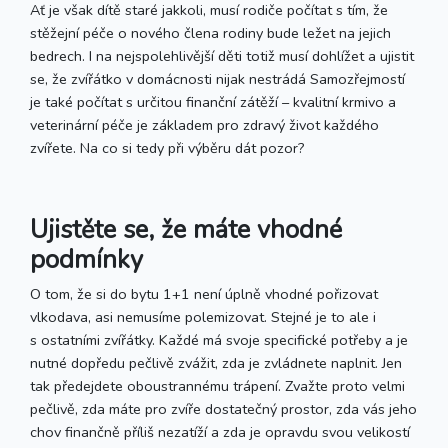
Ať je však dítě staré jakkoli, musí rodiče počítat s tím, že
stěžejní péče o nového člena rodiny bude ležet na jejich
bedrech. I na nejspolehlivější děti totiž musí dohlížet a ujistit
se, že zvířátko v domácnosti nijak nestrádá Samozřejmostí
je také počítat s určitou finanční zátěží – kvalitní krmivo a
veterinární péče je základem pro zdravý život každého
zvířete. Na co si tedy při výběru dát pozor?
Ujistěte se, že máte vhodné
podmínky
O tom, že si do bytu 1+1 není úplně vhodné pořizovat
vlkodava, asi nemusíme polemizovat. Stejné je to ale i
s ostatními zvířátky. Každé má svoje specifické potřeby a je
nutné dopředu pečlivě zvážit, zda je zvládnete naplnit. Jen
tak předejdete oboustrannému trápení. Zvažte proto velmi
pečlivě, zda máte pro zvíře dostatečný prostor, zda vás jeho
chov finančně příliš nezatíží a zda je opravdu svou velikostí