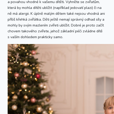
a povahou vhodné k vašemu dítěti. Vyhněte se zvířatům,
která by mohla dítěti ublížit (například jedovatí plazi) či na
ně má alergii. K úplně malým dětem také nejsou vhodná ani
příliš křehká zvířátka. Děti ještě nemají správný odhad síly a
mohly by svým mazlením zvířeti ublížit. Dobré je proto začít
chovem takového zvířete, jehož základní péči zvládne dítě
s vaším dohledem prakticky samo.