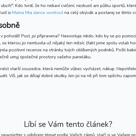
 duch!".
Kdo tvrdí, že ho nebaví cvičení, nezkusil ani půlku sportů, které
Pusť si
Mama Mia dance workout
na celý obývák a postarej se tímto cvi
ásobně
t v pohodě! Psst, jsi připravena? Neexistuje nikdo, kdo by se po pomoci 
 se kterou jsi nemluvila už nějaký ten měsíc (fakt jsme spolu volali h
ila pozitivní recenze na stránky tvých oblíbených podniků. Pošli babi
nečně umyj společné prostory vašeho paneláku.
inést starší sousedce, která nemůže vůbec vycházet, nákup. Nepotřebuj
dit. Víš, jak se dělají dobré skutky. Jen jsi na ně při tom spěchu zapom
Líbí se Vám tento článek?
newsletter s výběrem témat podle Vašich zájmů, stačí si ve Vašem prof