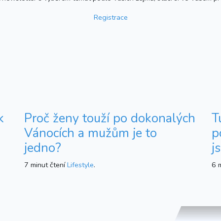
Registrace
k
Proč ženy touží po dokonalých
T
Vánocích a mužům je to
p
jedno?
j
7 minut čtení
Lifestyle
.
6 