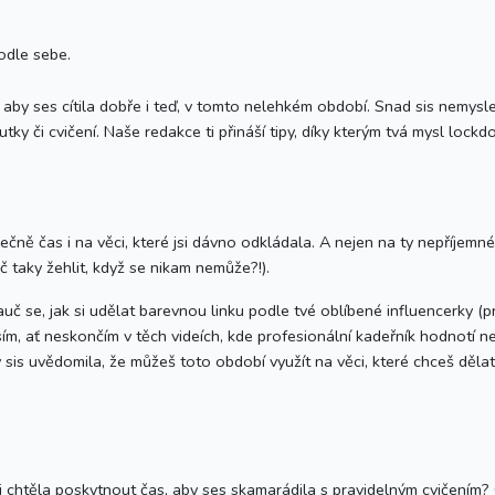
podle sebe.
aby ses cítila dobře i teď, v tomto nelehkém období. Snad sis nemysl
tky či cvičení. Naše redakce ti přináší tipy, díky kterým tvá mysl lock
čně čas i na věci, které jsi dávno odkládala. A nejen na ty nepříjemn
č taky žehlit, když se nikam nemůže?!).
uč se, jak si udělat barevnou linku podle tvé oblíbené influencerky (pr
ím, ať neskončím v těch videích, kde profesionální kadeřník hodnotí nejh
sis uvědomila, že můžeš toto období využít na věci, které chceš dělat ty
i chtěla poskytnout čas, aby ses skamarádila s pravidelným cvičením?