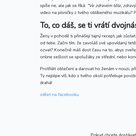
spíše ne, ale jak se říká:
"Ve zdravém těle, zdravý
video na písničky z tvého oblíbeného muzikálu? 
To, co dáš, se ti vrátí dvojn
Ženy v pohodě ti přinášejí tajný recept, jak zůsta
od tebe. Začni tím, že zavoláš své upovídaný tetě,
ozvat? Konečně máš dost času na to, abys zveřejn
online sešlost se spolužáky ze střední, nebo ko
Protřídit oblečení a darovat ho ženám v nouzi, př
Ty nejlépe víš, kdo z tvého okolí potřebuje povzbu
drahá!
sdílet
na facebooku
Pokud chcete dostávat 