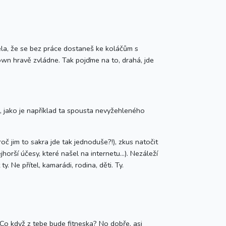
ela, že se bez práce dostaneš ke koláčům s
down hravě zvládne. Tak pojďme na to, drahá, jde
é, jako je například ta spousta nevyžehleného
oč jim to sakra jde tak jednoduše?!), zkus natočit
orší účesy, které našel na internetu...). Nezáleží
. Ne přítel, kamarádi, rodina, děti. Ty.
 Co když z tebe bude fitneska? No dobře, asi