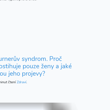
urnerův syndrom. Proč
ostihuje pouze ženy a jaké
sou jeho projevy?
minut čtení
Zdraví
.