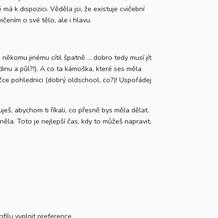
 má k dispozici. Věděla jsi, že existuje cvičební
čením o své tělo, ale i hlavu.
někomu jinému cítil špatně ... dobro tedy musí jít
odinu a půl?!). A co ta kámoška, které ses měla
čce pohlednici (dobrý oldschool, co?)! Uspořádej
eš, abychom ti říkali, co přesně bys měla dělat.
něla. Toto je nejlepší čas, kdy to můžeš napravit,
ilu vyplnit preference.