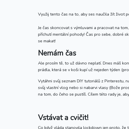
Využij tento čas na to, aby ses naučila žít život 
Je čas skoncovat s výmluvami a pracovat na tom, 
příchutí mentální pohody! Čas pro sebe, dobré sku
se makat!
Nemám čas
Ale prosím tě, to už dávno neplatí. Dnes máš kone
prádla, která se v koši kupí už nejeden týden (pro
Vytáhni svůj seznam DIY tutoriálů z Pinterestu, na
svůj vlastní vlog nebo si nabarvi vlasy (Bože pros
na tom, do čeho se pustíš. Cílem této rady je, aby 
Vstávat a cvičit!
Co když vláda stanovila lockdown jen proto, že t