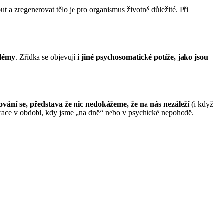
 a zregenerovat tělo je pro organismus životně důležité. Při
blémy
. Zřídka se objevují
i ​​jiné psychosomatické potíže, jako jsou
vání se, představa že nic nedokážeme, že na nás nezáleží
(i když
entrace v období, kdy jsme „na dně“ nebo v psychické nepohodě.