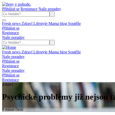
Přihlásit se
Registrace
Naše poradny
Fresh news
Zdraví
Lifestyle
Mama blog
Soutěže
Přihlásit se
Registrace
Naše poradny
Fresh news
Zdraví
Lifestyle
Mama blog
Soutěže
Naše poradny
Přihlásit se
Registrace
Naše poradny
Přihlásit se
Registrace
Zdraví.
Psychické problémy již nejsou t
6 minut čtení