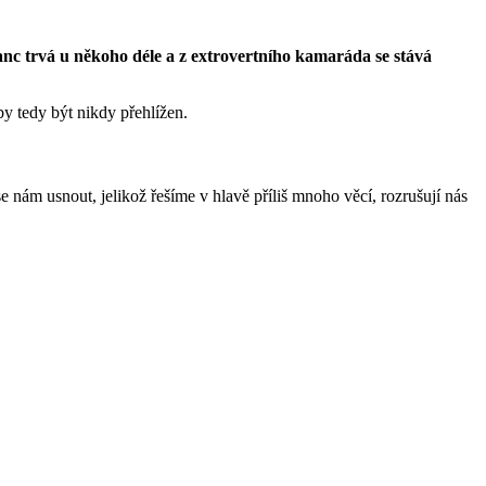
tanc trvá u někoho déle a z extrovertního kamaráda se stává
y tedy být nikdy přehlížen.
 nám usnout, jelikož řešíme v hlavě příliš mnoho věcí, rozrušují nás