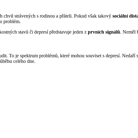
h chvil strávených s rodinou a přáteli. Pokud však takový
sociální dis
 o problém.
ostných stavů či depresí představuje jeden z
prvních signálů
. Neměl b
it. To je spektrum problémů, které mohou souviset s depresí. Nedaří se
průběhu celého dne.