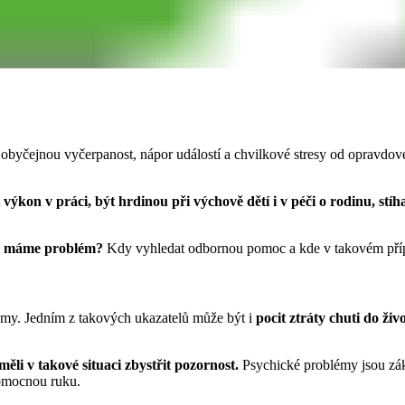
obyčejnou vyčerpanost, nápor událostí a chvilkové stresy od opravdov
výkon v práci, být hrdinou při výchově dětí i v péči o rodinu, stíha
u máme problém?
Kdy vyhledat odbornou pomoc a kde v takovém přípa
omy. Jedním z takových ukazatelů může být i
pocit ztráty chuti do živ
měli v takové situaci zbystřit pozornost.
Psychické problémy jsou záke
omocnou ruku.