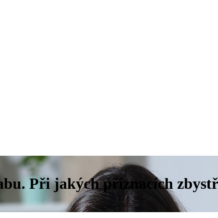
abu. Při jakých příznacích zbystř