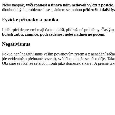
Nebo naopak,
vyčerpanost a únava nám nedovolí vylézt z postele
.
dlouhodobých problémech se spánkem se mohou
přidružit i další 
Fyzické příznaky a panika
Lidé trpící depresemi mají často i další, přidružené problémy. Častý
bolesti zubů, zimnice, podrážděnost nebo nadměrné pocení.
Negativismus
Pokud není negativismus vaším povahovým rysem a z nenadání začnete
jde evidentně o přehnané tvrzení), svědčí o tom, že se něco děje. Ta
Obrazně se říká, že se život hroutí jako domeček z karet. A přesně ta