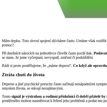
Mám depku. Toto slovní spojení slýcháme často. Umíme však rozlišit 
pomoc?
Při dnešních nárocích na jednotlivce člověk často pocítí tlak.
Podávat 
se stane, že jsme vyčerpaní, nevyspalí, zničení či podráždění.
Rádi si proto postěžujeme, že „máme depresi“.
Co když ale opravd
Ztráta chuti do života
Deprese a jiné psychické poruchy často začínají nenápadnými sympt
smyslem života, se stávají nezajímavými.
Tento
signál je výstrahou a rodinní příslušníci či dobří přátelé by 
postiženého mohou nasměrovat k řešení jeho problémů a podat mu p