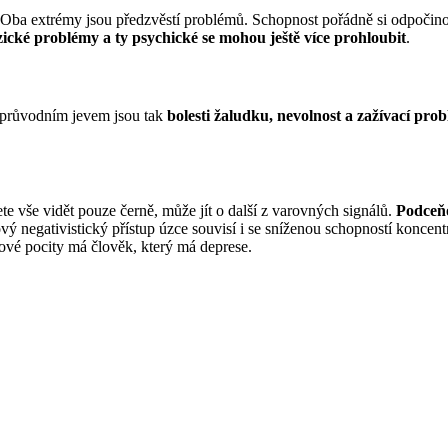
 Oba extrémy jsou předzvěstí problémů. Schopnost pořádně si odpočinout
fyzické problémy a ty psychické se mohou ještě více prohloubit
.
m průvodním jevem jsou tak
bolesti žaludku, nevolnost a zažívací pro
 vše vidět pouze černě, může jít o další z varovných signálů.
Podceňo
kový negativistický přístup úzce souvisí i se sníženou schopností konc
kové pocity má člověk, který má deprese.