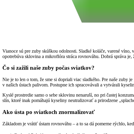
Vianoce sú pre zuby skúškou odolnosti. Sladké koláče, varené víno, vy
opotrebúva sklovina a mikroflóra stráca rovnováhu. Dobrá správa je, 
Čo si zažili naše zuby počas sviatkov?
Nie je to len o tom, že sme si dopriali viac sladkého. Pre naše zuby j
v našich ústach palivom. Postupne ich spracovávali a vytvárali kyselin
Kyslé prostredie samo o sebe sklovinu nenaruší, no pri častej konzumá
slín, ktoré inak pomáhajú kyseliny neutralizovať a prirodzene „splac
Ako ústa po sviatkoch znormalizovať
Základom je vrátiť ústam rovnováhu – a to sa dá pomerne rýchlo, ke