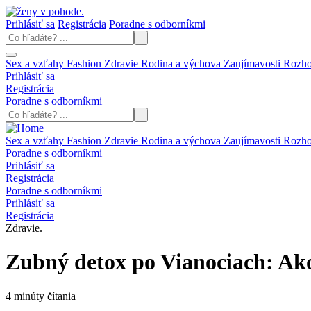
Prihlásiť sa
Registrácia
Poradne s odborníkmi
Sex a vzťahy
Fashion
Zdravie
Rodina a výchova
Zaujímavosti
Rozh
Prihlásiť sa
Registrácia
Poradne s odborníkmi
Sex a vzťahy
Fashion
Zdravie
Rodina a výchova
Zaujímavosti
Rozh
Poradne s odborníkmi
Prihlásiť sa
Registrácia
Poradne s odborníkmi
Prihlásiť sa
Registrácia
Zdravie.
Zubný detox po Vianociach: Ako
4 minúty čítania