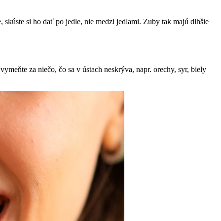
, skúste si ho dať po jedle, nie medzi jedlami. Zuby tak majú dlhšie
vymeňte za niečo, čo sa v ústach neskrýva, napr. orechy, syr, biely