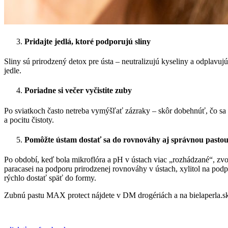
Pridajte jedlá, ktoré podporujú sliny
Sliny sú prirodzený detox pre ústa – neutralizujú kyseliny a odplavujú
jedle.
Poriadne si večer vyčistite zuby
Po sviatkoch často netreba vymýšľať zázraky – skôr dobehnúť, čo sa z
a pocitu čistoty.
Pomôžte ústam dostať sa do rovnováhy aj správnou pasto
Po období, keď bola mikroflóra a pH v ústach viac „rozhádzané“, zvo
paracasei
na podporu prirodzenej rovnováhy v ústach, xylitol na podp
rýchlo dostať späť do formy.
Zubnú pastu MAX protect nájdete v DM drogériách a na bielaperla.s