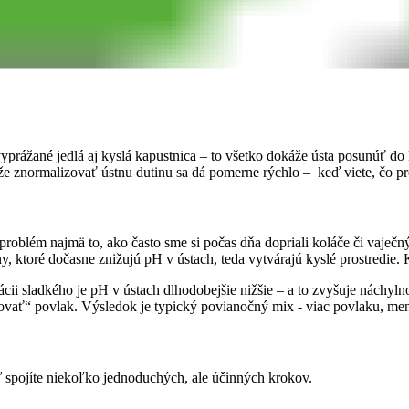
prážané jedlá aj kyslá kapustnica – to všetko dokáže ústa posunúť do k
že znormalizovať ústnu dutinu sa dá pomerne rýchlo – keď viete, čo pr
e problém najmä to, ako často sme si počas dňa dopriali koláče či vaječný
y, ktoré dočasne znižujú pH v ústach, teda vytvárajú kyslé prostredie. K
cii sladkého je pH v ústach dlhodobejšie nižšie – a to zvyšuje náchyln
hovať“ povlak. Výsledok je typický povianočný mix - viac povlaku, mene
ď spojíte niekoľko jednoduchých, ale účinných krokov.