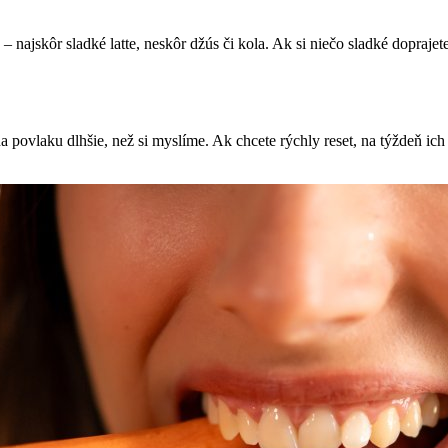
 najskôr sladké latte, neskôr džús či kola. Ak si niečo sladké doprajete
 povlaku dlhšie, než si myslíme. Ak chcete rýchly reset, na týždeň ich 