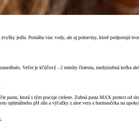
 zvyšky jedla. Pomáha viac vody, ale aj potraviny, ktoré podporujú tvor
anedbalo. Večer je kľúčový - 2 minúty čistenia, medzizubná kefka alebo
u
ľte pastu, ktorá s tým pracuje cielene. Zubná pasta MAX protect od sl
oru optimálneho pH slín a výťažky z aloe vera a harmančeka na upokoje
k.