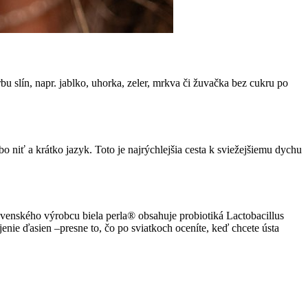
bu slín, napr. jablko, uhorka, zeler, mrkva či žuvačka bez cukru po
 niť a krátko jazyk. Toto je najrýchlejšia cesta k sviežejšiemu dychu
ovenského výrobcu biela perla® obsahuje probiotiká Lactobacillus
nie ďasien –presne to, čo po sviatkoch oceníte, keď chcete ústa