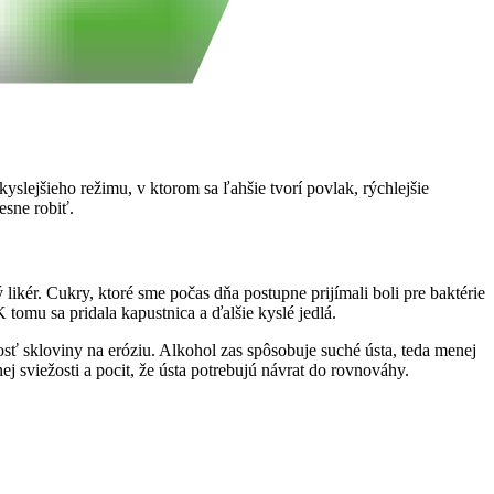
yslejšieho režimu, v ktorom sa ľahšie tvorí povlak, rýchlejšie
esne robiť.
 likér. Cukry, ktoré sme počas dňa postupne prijímali boli pre baktérie
 tomu sa pridala kapustnica a ďalšie kyslé jedlá.
osť skloviny na eróziu. Alkohol zas spôsobuje suché ústa, teda menej
j sviežosti a pocit, že ústa potrebujú návrat do rovnováhy.