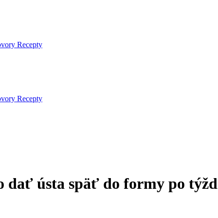
ovory
Recepty
ovory
Recepty
 dať ústa späť do formy po týž