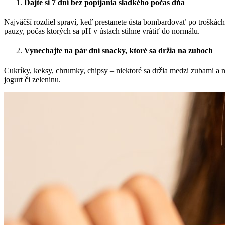
Dajte si 7 dní bez popíjania sladkého počas dňa
Najväčší rozdiel spraví, keď prestanete ústa bombardovať po troškách –
pauzy, počas ktorých sa pH v ústach stihne vrátiť do normálu.
Vynechajte na pár dní snacky, ktoré sa držia na zuboch
Cukríky, keksy, chrumky, chipsy – niektoré sa držia medzi zubami a na
jogurt či zeleninu.