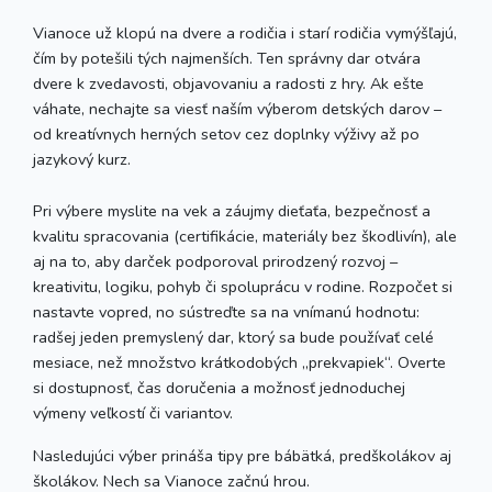
Vianoce už klopú na dvere a rodičia i starí rodičia vymýšľajú,
čím by potešili tých najmenších. Ten správny dar otvára
dvere k zvedavosti, objavovaniu a radosti z hry. Ak ešte
váhate, nechajte sa viesť naším výberom detských darov –
od kreatívnych herných setov cez doplnky výživy až po
jazykový kurz.
Pri výbere myslite na vek a záujmy dieťaťa, bezpečnosť a
kvalitu spracovania (certifikácie, materiály bez škodlivín), ale
aj na to, aby darček podporoval prirodzený rozvoj –
kreativitu, logiku, pohyb či spoluprácu v rodine. Rozpočet si
nastavte vopred, no sústreďte sa na vnímanú hodnotu:
radšej jeden premyslený dar, ktorý sa bude používať celé
mesiace, než množstvo krátkodobých „prekvapiek“. Overte
si dostupnosť, čas doručenia a možnosť jednoduchej
výmeny veľkostí či variantov.
Nasledujúci výber prináša tipy pre bábätká, predškolákov aj
školákov. Nech sa Vianoce začnú hrou.