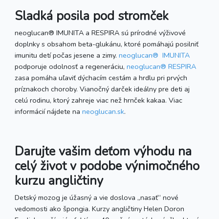
Sladká posila pod stromček
neoglucan® IMUNITA a RESPIRA sú prírodné výživové
doplnky s obsahom beta-glukánu, ktoré pomáhajú posilniť
imunitu detí počas jesene a zimy.
neoglucan® IMUNITA
podporuje odolnosť a regeneráciu,
neoglucan® RESPIRA
zasa pomáha uľaviť dýchacím cestám a hrdlu pri prvých
príznakoch choroby. Vianočný darček ideálny pre deti aj
celú rodinu, ktorý zahreje viac než hrnček kakaa. Viac
informácií nájdete na
neoglucan.sk
.
Darujte vašim deťom výhodu na
celý život v podobe výnimočného
kurzu angličtiny
Detský mozog je úžasný a vie doslova „nasať“ nové
vedomosti ako špongia. Kurzy angličtiny Helen Doron