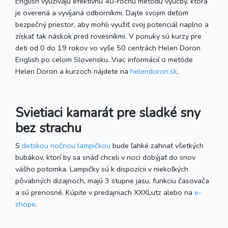
English využívajú efektívnu 40-ročnú metódu výučby, ktorá
je overená a vyvíjaná odborníkmi. Dajte svojim deťom
bezpečný priestor, aby mohli využiť svoj potenciál naplno a
získať tak náskok pred rovesníkmi. V ponuky sú kurzy pre
deti od 0 do 19 rokov vo vyše 50 centrách Helen Doron
English po celom Slovensku. Viac informácií o metóde
Helen Doron a kurzoch nájdete na
helendoron.sk
.
Svietiaci kamarát pre sladké sny
bez strachu
S
detskou nočnou lampičkou
bude ľahké zahnať všetkých
bubákov, ktorí by sa snáď chceli v noci dobýjať do snov
vášho potomka. Lampičky sú k dispozícii v niekoľkých
pôvabných dizajnoch, majú 3 stupne jasu, funkciu časovača
a sú prenosné. Kúpite v predajniach XXXLutz alebo na
e-
shope
.