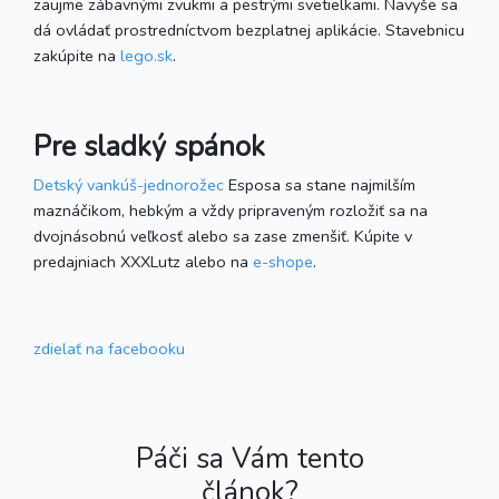
zaujme zábavnými zvukmi a pestrými svetielkami. Navyše sa
dá ovládať prostredníctvom bezplatnej aplikácie. Stavebnicu
zakúpite na
lego.sk
.
Pre sladký spánok
Detský vankúš-jednorožec
Esposa sa stane najmilším
maznáčikom, hebkým a vždy pripraveným rozložiť sa na
dvojnásobnú veľkosť alebo sa zase zmenšiť. Kúpite v
predajniach XXXLutz alebo na
e-shope
.
zdielať
na facebooku
Páči sa Vám tento
článok?