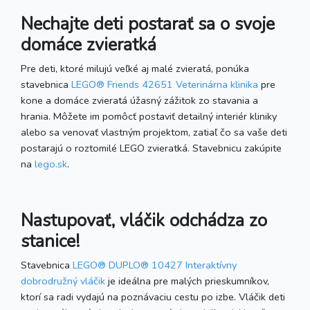
Nechajte deti postarať sa o svoje
domáce zvieratká
Pre deti, ktoré milujú veľké aj malé zvieratá, ponúka
stavebnica
LEGO® Friends 42651 Veterinárna klinika
pre
kone a domáce zvieratá úžasný zážitok zo stavania a
hrania. Môžete im pomôcť postaviť detailný interiér kliniky
alebo sa venovať vlastným projektom, zatiaľ čo sa vaše deti
postarajú o roztomilé LEGO zvieratká. Stavebnicu zakúpite
na
lego.sk
.
Nastupovať, vláčik odchádza zo
stanice!
Stavebnica
LEGO® DUPLO® 10427 Interaktívny
dobrodružný vláčik
je ideálna pre malých prieskumníkov,
ktorí sa radi vydajú na poznávaciu cestu po izbe. Vláčik deti