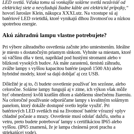
LED svetlá. Vďaka tomu sú vonkajšie solárne svetlá nezávislé od
elektrickej siete a nevyžadujú žiadne káble ani elektrické prípojky,“
hovorí Jaroslav Klein, nákupca XXXLutz. Na vzostupe sú aj
batériové LED svietidlá, ktoré vynikajú dlhou životnosťou a nízkou
spotrebou energie.
Akú záhradnú lampu vlastne potrebujete?
Pri výbere záhradného osvetlenia začnite jeho umiestnením. Ideálne
je miesto s dostatočným priamym slnkom. Vyhnite sa miestam, ktoré
sú väčšinu dňa v tieni, napríklad pod hustými stromami alebo v
blízkosti vysokých budov. Ak máte zarastenú, tienistú záhradu,
zvážte lampy s vyššou kapacitou batérie (aspoň 1500 Ah) alebo
hybridné modely, ktoré sa dajú dobíjať aj cez USB.
Dôležité je aj to, či budete osvetlenie používať len sezónne, alebo
celoročne. Solárne lampy fungujú aj v zime, ich výkon však môže
byť obmedzený kvôli kratším dňom a slabšiemu slnečnému žiareniu.
Na celoročné používanie odporúčame lampy s kvalitným solárnym
panelom, ktorý dokáže dostupné svetlo lepšie využiť. Pri
batériových LED svetlách má na životnosť batérie výrazný vplyv
chladné počasie a mrazy. Osvetlenie musí odolať dažďu, snehu a
vetru, preto budete potrebovať lampy s certifikáciou IP65 alebo
vyššou. (IP65 znamená, že je lampa chránená proti prachu a
striekajúcej vode).