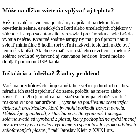
Môže na dĺžku svietenia vplývať aj teplota?
Režim trvalého svietenia je ideálny napríklad na dekoratívne
osvetlenie zelene, estetických zákutí alebo umeleckých objektov v
záhrade. Lampa sa automaticky rozsvieti po súmraku a svieti až do
vybitia batérie. Kvalitné solárne lampy by mali po úplnom nabití
svietiť minimálne 8 hodín (pri veľmi nízkych teplotách môže byť
tento čas kratší). Ak chcete mať istotu stáleho osvetlenia, niektoré
solárne svetlá sú vybavené aj vstavanou batériou, ktorú možno
dobíjať pomocou USB kábla.
Inštalácia a údržba? Žiadny problém!
Väčšina bezdrôtových lámp sa inštaluje veľmi jednoducho – bez
náradia ich stačí zapichnúť do zeme, položiť na miesto alebo
zavesiť. Údržba je minimálna – stačí solárny panel občas utrieť
mäkkou vlhkou handričkou.
„Vyhnite sa používaniu chemických
čistiacich prostriedkov, ktoré by mohli poškodiť povrch panelu.
Dôležitý je aj materiál, z ktorého je svetlo vyrobené. Lacnejšie
solárne svetlá sú vyrobené z plastu, ktorý pochopiteľne vydrží menej
než kovové typy či modely vyrobené zo špeciálnych vysoko odolných
stálofarebných plastov,“
radí Jaroslav Klein z XXXLutz.