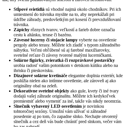
Stĺpové svietidlá
sú vhodné najmä okolo chodníkov. Pri ich
umiestnení do trávnika myslite na to, aby neprekážali pri
údržbe záhrady, predovšetkým pri kosení či prevzdušňovaní
trávnika.
Zápichy
rôznych tvarov, veľkostí a farieb dobre označia
cestu k altánku, terase či bazénu.
Závesné lucerny či stojacie lampy
vyberte na osvetlenie
pergoly alebo terasy. Môžete ich zladiť s typom záhradného
nábytku. Veľmi obľúbené sú aj farebné maxižiarovky,
svetelné reťaze či závesy tvorené malými lucerničkami.
Solárne figúrky, zvieratká či rozprávkové postavičky
urobia radosť vašim potomkom v detskom kútiku alebo na
ihrisku či pieskovisku.
Dizajnové solárne kvetináče
elegantne doplnia exteriér, kde
poslúžia nielen ako intímne osvetlenie, ale zároveň aj ako
originálny obal na zeleň.
Dekoratívne svetelné objekty
ako gule, kvety či iné tvary
dodajú vašej záhrade originalitu. Môžete ich kedykoľvek
premiestniť alebo vymeniť za iné, takže vás nikdy neomrzia.
Slnečník vybavený LED osvetlením
je novinkou
tohtoročnej sezóny. Umožní vám užívať si záhradné
posedenie aj po tom, čo zapadne slnko. Nechajte otvorený
slnečník a cez deň vás bude chrániť pred slnkom, večer vám
ho zas nahradí.