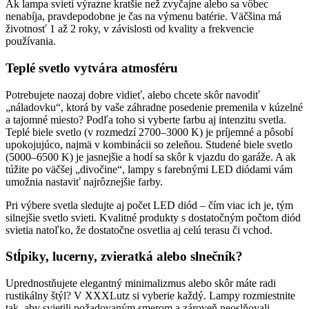
Ak lampa svieti výrazne kratšie než zvyčajne alebo sa vôbec
nenabíja, pravdepodobne je čas na výmenu batérie. Väčšina má
životnosť 1 až 2 roky, v závislosti od kvality a frekvencie
používania.
Teplé svetlo vytvára atmosféru
Potrebujete naozaj dobre vidieť, alebo chcete skôr navodiť
„náladovku“, ktorá by vaše záhradne posedenie premenila v kúzelné
a tajomné miesto? Podľa toho si vyberte farbu aj intenzitu svetla.
Teplé biele svetlo (v rozmedzí 2700–3000 K) je príjemné a pôsobí
upokojujúco, najmä v kombinácii so zeleňou. Studené biele svetlo
(5000–6500 K) je jasnejšie a hodí sa skôr k vjazdu do garáže. A ak
túžite po väčšej „divočine“, lampy s farebnými LED diódami vám
umožnia nastaviť najrôznejšie farby.
Pri výbere svetla sledujte aj počet LED diód – čím viac ich je, tým
silnejšie svetlo svieti. Kvalitné produkty s dostatočným počtom diód
svietia natoľko, že dostatočne osvetlia aj celú terasu či vchod.
Stĺpiky, lucerny, zvieratká alebo slnečník?
Uprednostňujete elegantný minimalizmus alebo skôr máte radi
rustikálny štýl? V XXXLutz si vyberie každý. Lampy rozmiestnite
tak, aby svietili požadovaným smerom a zároveň neoslňovali.