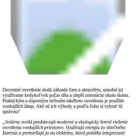
Decentné osvetlenie dodá záhrade čaro a atmosféru, umožní jej
využívanie kedykoľvek počas dňa a zlepší orientáciu okolo domu.
Praktickým a úsporným riešením takéhoto osvetlenia je použitie
vonkajších lámp. Aké sú ich výhody a podľa čoho si vybrať tú
správnu?
„Solárne svetlá predstavujú moderné a ekologicky šetrné riešenie
osvetlenia vonkajších priestorov. Využívajú energiu zo slnečného
žiarenia a premieňajú ju na elektrinu, ktorá poháňa integrované