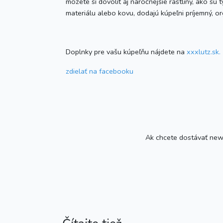
môžete si dovoliť aj náročnejšie rastliny, ako sú 
materiálu alebo kovu, dodajú kúpeľni príjemný, o
Doplnky pre vašu kúpeľňu nájdete na
xxxlutz.sk.
zdielať
na facebooku
Ak chcete dostávať newsl