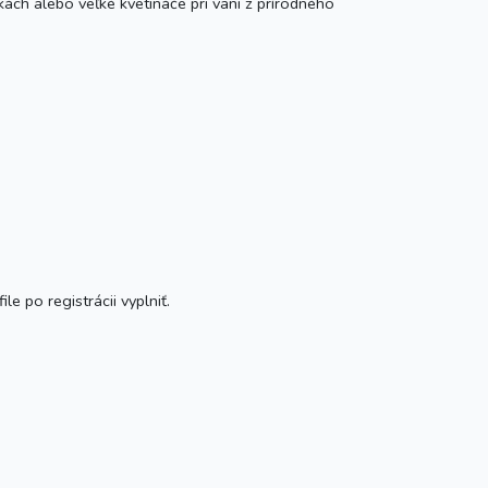
čkách alebo veľké kvetináče pri vani z prírodného
e po registrácii vyplniť.