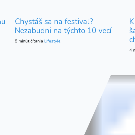
nu
Chystáš sa na festival?
K
Nezabudni na týchto 10 vecí
š
c
8 minút čítania
Lifestyle
.
4 m