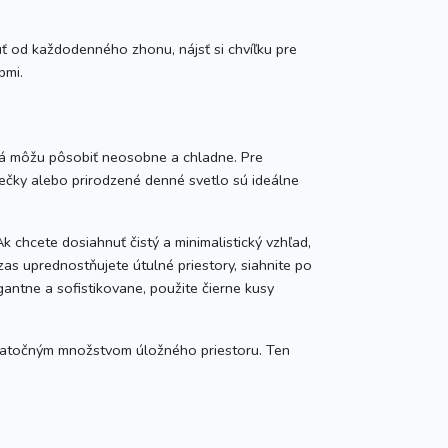
úť od každodenného zhonu, nájsť si chvíľku pre
pmi.
tlá môžu pôsobiť neosobne a chladne. Pre
iečky alebo prirodzené denné svetlo sú ideálne
chcete dosiahnuť čistý a minimalistický vzhľad,
zas uprednostňujete útulné priestory, siahnite po
antne a sofistikovane, použite čierne kusy
statočným množstvom úložného priestoru. Ten