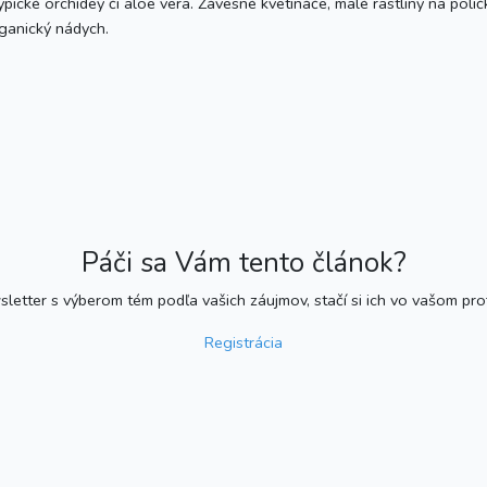
typické orchidey či aloe vera. Závesné kvetináče, malé rastliny na poli
rganický nádych.
Páči sa Vám tento článok?
etter s výberom tém podľa vašich záujmov, stačí si ich vo vašom profil
Registrácia