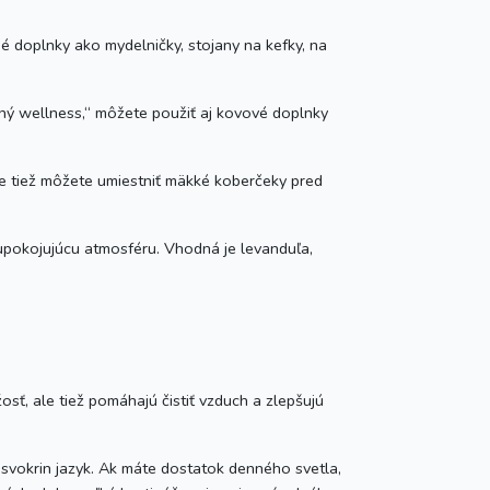
 doplnky ako mydelničky, stojany na kefky, na
tný wellness,“ môžete použiť aj kovové doplnky
ne tiež môžete umiestniť mäkké koberčeky pred
 upokojujúcu atmosféru. Vhodná je levanduľa,
osť, ale tiež pomáhajú čistiť vzduch a zlepšujú
 svokrin jazyk. Ak máte dostatok denného svetla,