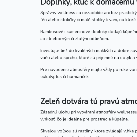
Doplnky, kľúč k domácemu 
Správny wellness sa nezaobíde ani bez praktický
fén alebo stoličky či malé stolíky k vani, na ktor
Bambusové i kameninové doplnky dodajú kúpeľni p
so strieborným či zlatým odtieňom.
Investujte tiež do kvalitných mäkkých a dobre s
vaňu alebo sprchu, ktoré sú príjemné na dotyk a v
Pre navodenie atmosféry majte vždy po ruke vonné
eukalyptus či harmanček.
Zeleň dotvára tú pravú atm
Zásadnú úlohu pri vytváraní atmosféry wellnessu z
vlhkosť, čo je ideálne pre prostredie kúpeľne.
Skvelou voľbou sú rastliny, ktoré zvládajú vlhké