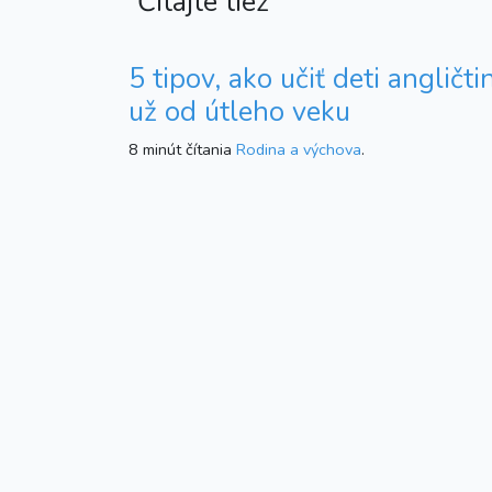
Čítajte tiež
5 tipov, ako učiť deti angličti
už od útleho veku
8 minút čítania
Rodina a výchova
.