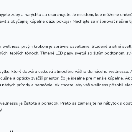
umyjete zuby a narýchlo sa osprchujete. Je miestom, kde môžeme unikn
aviť z obyčajnej kúpeľne oázu pokoja? Nechajte sa inšpirovať našimi ti
i wellness, prvým krokom je správne osvetlenie. Studené a silné sve
ných, teplých tónoch. Tlmené LED pásy, svetlá so žltým podtónom, sv
ytku, ktorý dotvára celkovú atmosféru vášho domáceho wellnessu. Ak 
dušne a opticky zväčší priestor, čo je ideálne pre menšie kúpeľne. Ak 
 nádych prírody a harmónie. Ak chcete, aby váš wellness pôsobil eleg
llnessu je čistota a poriadok. Preto sa zamerajte na nábytok s do
ý.