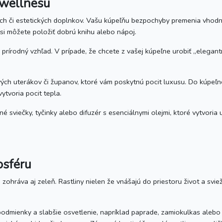
wellnesu
ch či estetických doplnkov. Vašu kúpeľňu bezpochyby premenia vhodné
é si môžete položiť dobrú knihu alebo nápoj.
rírodný vzhľad. V prípade, že chcete z vašej kúpeľne urobiť „elegan
avých uterákov či županov, ktoré vám poskytnú pocit luxusu. Do kúpeľ
ytvoria pocit tepla.
 sviečky, tyčinky alebo difuzér s esenciálnymi olejmi, ktoré vytvoria
osféru
ohráva aj zeleň. Rastliny nielen že vnášajú do priestoru život a sviež
 podmienky a slabšie osvetlenie, napríklad paprade, zamiokulkas alebo