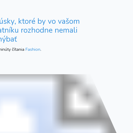
úsky, ktoré by vo vašom
atníku rozhodne nemali
hýbať
inúty čítania
Fashion
.