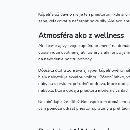
Kúpeľňa už dávno nie je len priestorom, kde si 
seba, relaxovať a načerpať nové sily. Ale ako spr
Atmosféra ako z wellness
Ak chcete aj vy svoju kúpeľňu premeniť na domác
dosiahnutie uvoľnenej atmosféry siahnite po jem
na navodenie pocitu pohody.
Dôležitú úlohu zohráva aj výber kúpeľňového náb
biely nábytok je skvelou voľbou. Pôsobí ľahko, vz
nábytku s prvkami prírodného dreva, ktoré dodajú
nábytku, ktoré dodajú priestoru moderný vzhľad.
Nezabúdajte, že dôležitým aspektom domáceho we
vám pomôže udržať priestor uprataný a prehľadn