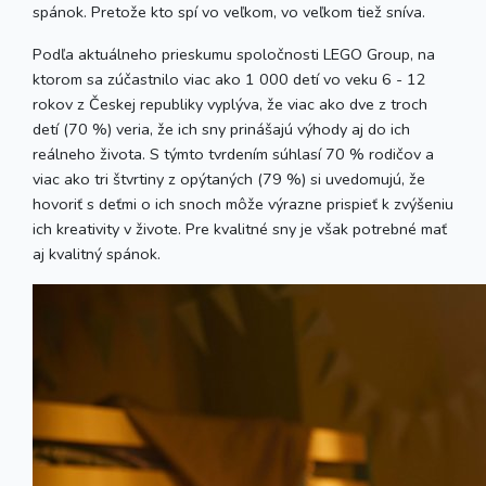
spánok. Pretože kto spí vo veľkom, vo veľkom tiež sníva.
Podľa aktuálneho prieskumu spoločnosti LEGO Group, na
ktorom sa zúčastnilo viac ako 1 000 detí vo veku 6 - 12
rokov z Českej republiky vyplýva, že viac ako dve z troch
detí (70 %) veria, že ich sny prinášajú výhody aj do ich
reálneho života. S týmto tvrdením súhlasí 70 % rodičov a
viac ako tri štvrtiny z opýtaných (79 %) si uvedomujú, že
hovoriť s deťmi o ich snoch môže výrazne prispieť k zvýšeniu
ich kreativity v živote. Pre kvalitné sny je však potrebné mať
aj kvalitný spánok.