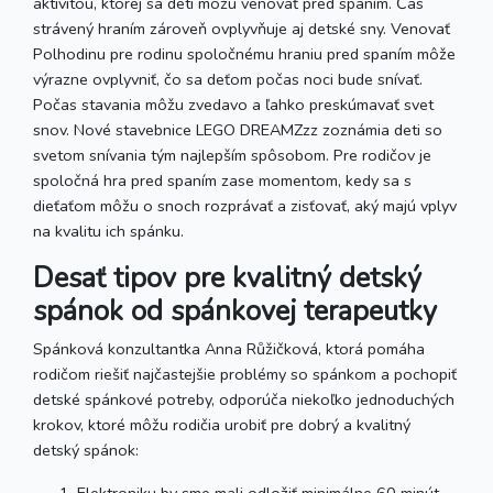
aktivitou, ktorej sa deti môžu venovať pred spaním. Čas
strávený hraním zároveň ovplyvňuje aj detské sny. Venovať
Polhodinu pre rodinu spoločnému hraniu pred spaním môže
výrazne ovplyvniť, čo sa deťom počas noci bude snívať.
Počas stavania môžu zvedavo a ľahko preskúmavať svet
snov. Nové stavebnice LEGO DREAMZzz zoznámia deti so
svetom snívania tým najlepším spôsobom. Pre rodičov je
spoločná hra pred spaním zase momentom, kedy sa s
dieťaťom môžu o snoch rozprávať a zisťovať, aký majú vplyv
na kvalitu ich spánku.
Desať tipov pre kvalitný detský
spánok od spánkovej terapeutky
Spánková konzultantka Anna Růžičková, ktorá pomáha
rodičom riešiť najčastejšie problémy so spánkom a pochopiť
detské spánkové potreby, odporúča niekoľko jednoduchých
krokov, ktoré môžu rodičia urobiť pre dobrý a kvalitný
detský spánok:
Elektroniku by sme mali odložiť minimálne 60 minút