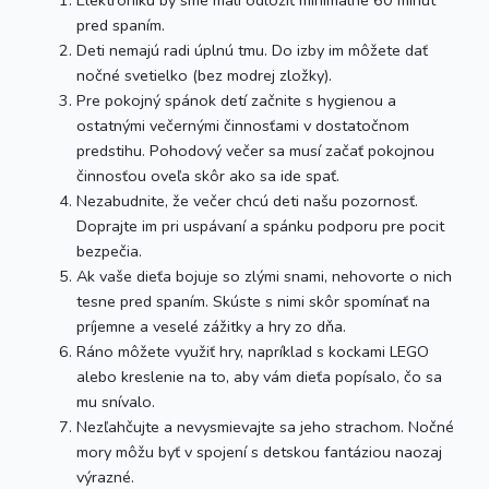
pred spaním.
Deti nemajú radi úplnú tmu. Do izby im môžete dať
nočné svetielko (bez modrej zložky).
Pre pokojný spánok detí začnite s hygienou a
ostatnými večernými činnosťami v dostatočnom
predstihu. Pohodový večer sa musí začať pokojnou
činnosťou oveľa skôr ako sa ide spať.
Nezabudnite, že večer chcú deti našu pozornosť.
Doprajte im pri uspávaní a spánku podporu pre pocit
bezpečia.
Ak vaše dieťa bojuje so zlými snami, nehovorte o nich
tesne pred spaním. Skúste s nimi skôr spomínať na
príjemne a veselé zážitky a hry zo dňa.
Ráno môžete využiť hry, napríklad s kockami LEGO
alebo kreslenie na to, aby vám dieťa popísalo, čo sa
mu snívalo.
Nezľahčujte a nevysmievajte sa jeho strachom. Nočné
mory môžu byť v spojení s detskou fantáziou naozaj
výrazné.