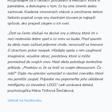
Rozprávajme sa o farbách, postavách a miestach, ktoré si
pamätáme, a diskutujme o tom, čo by sme zmenili alebo
zachovali. Kladenie otvorených otázok a umožnenie deťom
farbisto popísať svoje sny vlastnými slovami je najlepší
spôsob, ako prejaviť záujem o ich svet.
„Deti sa často sťažujú na desivé sny a obrazy, ktoré im v
noci nedovolia dobre spať a zo snov sa budia. Pred spaním
by dieťa malo zažívať príjemné chvíle, nerozrušiť sa hnevom
či strachom, práve naopak. Hľadajte spolu s ním zaujímavé
imaginácie, vizuálne obraz, predstavy, ktoré si môže
premietnuť do svojich snov. Malé dieťa potrebuje konkrétne
príklady: „Predstav si, že sa hráš so svojim dinosaurom. Čo
robí?“ Dajte mu priestor vymyslieť si vlastné zvieratko, ktoré
mu pomôže zaspať. Prípadne mu pripomeňte jeho obľúbené
minifigúrky zo stavebníc LEGO,“
radí uznávaná detská
psychologička Mária Tóthová Šimčáková.
zdielať
na facebooku