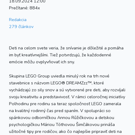
18.09.2024 12:00
Prečítané:
884x
Redakcia
279 článkov
Deti na celom svete veria, že snívanie je dôležité a pomáha
im byť kreatívnejšími. Tiež potvrdzujú, že každodenné
emócie môžu ovplyvňovať ich sny.
Skupina LEGO Group uviedla minulý rok na trh nové
stavebnice s názvom LEGO® DREAMZzz™, ktoré
vychádzajú zo sily snov a sú vytvorené pre deti, aby rozvíjali
svoju kreativitu a predstavivosť. V rámci celoročnej iniciatívy
Polhodinu pre rodinu sa teraz spoločnosť LEGO zamerala
na kvalitný rodinný čas pred spaním. V spolupráci so
spánkovou odborníčkou Annou Růžičkovou a detskou
psychologičkou Máriou Tóthovou Šimčákovou prináša
užitočné tipy pre rodičov, ako čo najlepšie pripraviť deti na