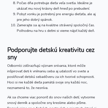
Počas dňa potrebuje dieťa veľa svetla. Ideálne je
ukázať mu nový krásny deň hneď po prebudení.
Pobyt vonku je potrebný pre energiu dieťaťa, ale aj
pre jeho dobrý spánok.
Zamerajte sa aj na kvalitne strávený spoločný čas.
Polhodinu na hru s deťmi si vieme nájsť každý deň.
Podporujte detskú kreativitu cez
sny
Odborníci zdôrazňujú význam snívania, ktoré môže
inšpirovať deti k vnímaniu seba aj udalostí vo svete a
posilňovať detskú sebadôveru za ich tvorivé schopnosti.
Hoci si nie každé dieťa pamätá svoje sny každú noc,
neznamená to, že nesníva.
Ak sa chceme viac ponoriť do snov našich detí, vytvorme
snový denník a spoločne sny kreslime alebo píšme.