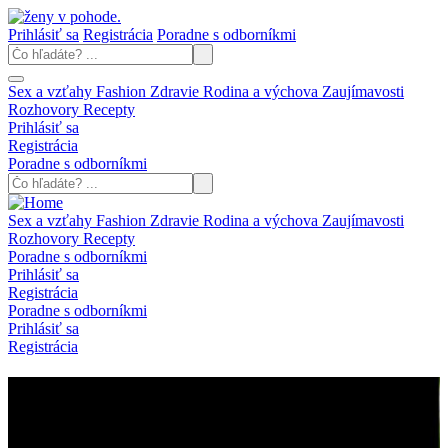
Prihlásiť sa
Registrácia
Poradne s odborníkmi
Sex a vzťahy
Fashion
Zdravie
Rodina a výchova
Zaujímavosti
Rozhovory
Recepty
Prihlásiť sa
Registrácia
Poradne s odborníkmi
Sex a vzťahy
Fashion
Zdravie
Rodina a výchova
Zaujímavosti
Rozhovory
Recepty
Poradne s odborníkmi
Prihlásiť sa
Registrácia
Poradne s odborníkmi
Prihlásiť sa
Registrácia
Súťaž ukončená: Valentínska
súťaž so stavebnicami