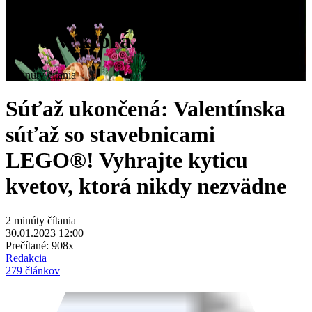
LEGO®! Vyhrajte kyticu
kvetov, ktorá nikdy nezvädne
2 minúty čítania
Súťaž ukončená: Valentínska
súťaž so stavebnicami
LEGO®! Vyhrajte kyticu
kvetov, ktorá nikdy nezvädne
2 minúty čítania
30.01.2023 12:00
Prečítané:
908x
Redakcia
279 článkov