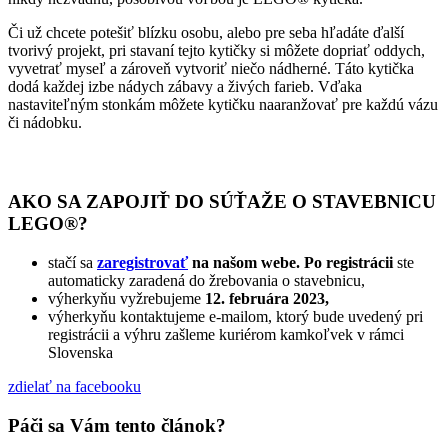
Či už chcete potešiť blízku osobu, alebo pre seba hľadáte ďalší
tvorivý projekt, pri stavaní tejto kytičky si môžete dopriať oddych,
vyvetrať myseľ a zároveň vytvoriť niečo nádherné. Táto kytička
dodá každej izbe nádych zábavy a živých farieb. Vďaka
nastaviteľným stonkám môžete kytičku naaranžovať pre každú vázu
či nádobku.
AKO SA ZAPOJIŤ DO SÚŤAŽE O STAVEBNICU
LEGO®?
stačí sa
zaregistrovať
na našom webe. Po registrácii
ste
automaticky zaradená do žrebovania o stavebnicu,
výherkyňu vyžrebujeme
12. februára 2023,
výherkyňu kontaktujeme e-mailom, ktorý bude uvedený pri
registrácii a výhru zašleme kuriérom kamkoľvek v rámci
Slovenska
zdielať
na facebooku
Páči sa Vám tento článok?