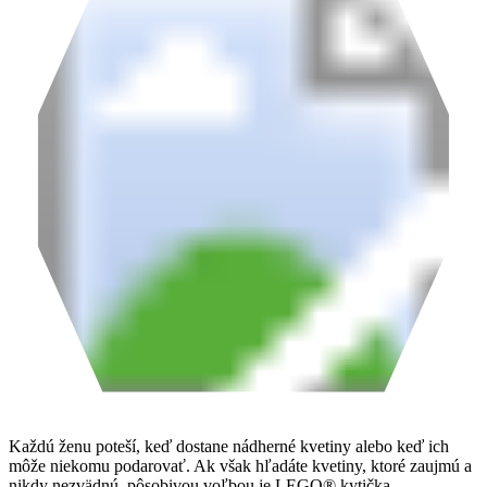
Každú ženu poteší, keď dostane nádherné kvetiny alebo keď ich
môže niekomu podarovať. Ak však hľadáte kvetiny, ktoré zaujmú a
nikdy nezvädnú, pôsobivou voľbou je LEGO® kytička.