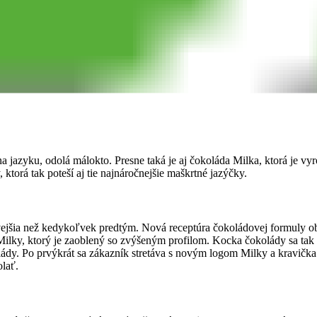
 jazyku, odolá málokto. Presne taká je aj čokoláda Milka, ktorá je v
torá tak poteší aj tie najnáročnejšie maškrtné jazýčky.
ejšia než kedykoľvek predtým. Nová receptúra čokoládovej formuly ob
 Milky, ktorý je zaoblený so zvýšeným profilom. Kocka čokolády sa ta
lády. Po prvýkrát sa zákazník stretáva s novým logom Milky a kravičk
olať.