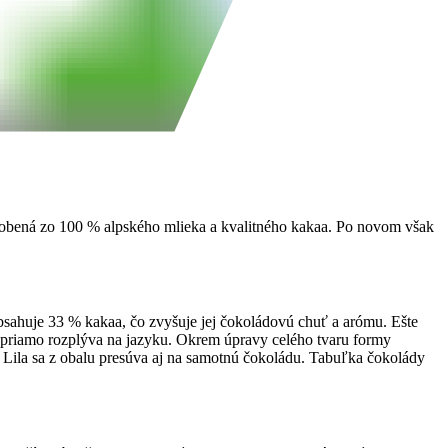
yrobená zo 100 % alpského mlieka a kvalitného kakaa. Po novom však
sahuje 33 % kakaa, čo zvyšuje jej čokoládovú chuť a arómu. Ešte
k priamo rozplýva na jazyku. Okrem úpravy celého tvaru formy
a Lila sa z obalu presúva aj na samotnú čokoládu. Tabuľka čokolády