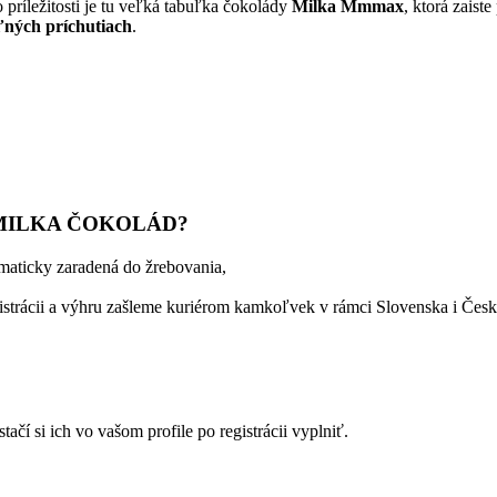
 príležitosti je tu veľká tabuľka čokolády
Milka Mmmax
, ktorá zaist
ľných príchutiach
.
 MILKA ČOKOLÁD?
omaticky zaradená do žrebovania,
strácii a výhru zašleme kuriérom kamkoľvek v rámci Slovenska i Česk
čí si ich vo vašom profile po registrácii vyplniť.