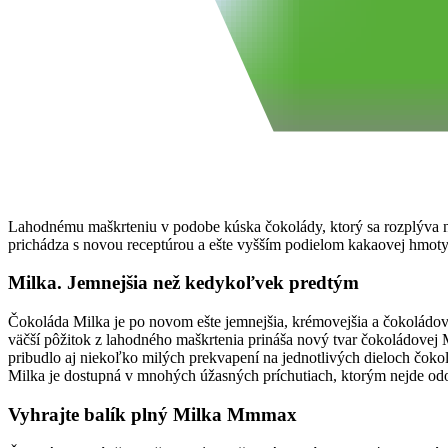
Lahodnému maškrteniu v podobe kúska čokolády, ktorý sa rozplýva na
prichádza s novou receptúrou a ešte vyšším podielom kakaovej hmoty, k
Milka. Jemnejšia než kedykoľvek predtým
Čokoláda Milka je po novom ešte jemnejšia, krémovejšia a čokoládov
väčší pôžitok z lahodného maškrtenia prináša nový tvar čokoládovej
pribudlo aj niekoľko milých prekvapení na jednotlivých dieloch čoko
Milka je dostupná v mnohých úžasných príchutiach, ktorým nejde od
Vyhrajte balík plný Milka Mmmax