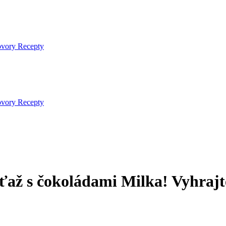
ovory
Recepty
ovory
Recepty
ťaž s čokoládami Milka! Vyhraj