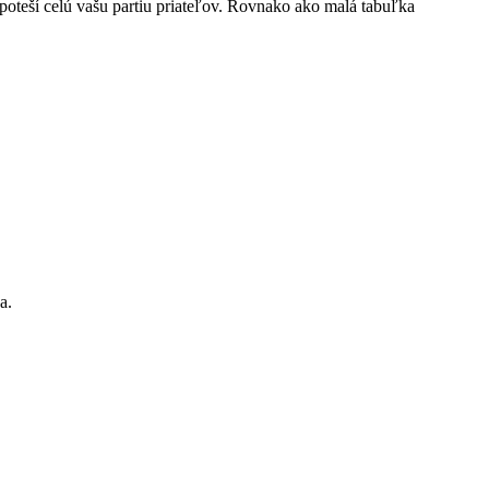
e poteší celú vašu partiu priateľov. Rovnako ako malá tabuľka
a.