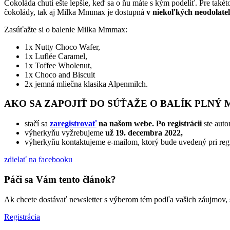
Čokoláda chutí ešte lepšie, keď sa o ňu máte s kým podeliť. Pre takéto
čokolády, tak aj Milka Mmmax je dostupná
v niekoľkých neodolate
Zasúťažte si o balenie Milka Mmmax:
1x Nutty Choco Wafer,
1x Luflée Caramel,
1x Toffee Wholenut,
1x Choco and Biscuit
2x jemná mliečna klasika Alpenmilch.
AKO SA ZAPOJIŤ DO SÚŤAŽE O BALÍK PLNÝ
stačí sa
zaregistrovať
na našom webe. Po registrácii
ste aut
výherkyňu vyžrebujeme
u
ž 19. decembra 2022,
výherkyňu kontaktujeme e-mailom, ktorý bude uvedený pri regi
zdielať
na facebooku
Páči sa Vám tento článok?
Ak chcete dostávať newsletter s výberom tém podľa vašich záujmov, sta
Registrácia