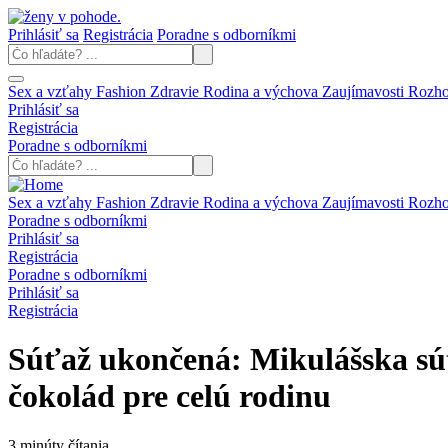
Prihlásiť sa
Registrácia
Poradne s odborníkmi
Sex a vzťahy
Fashion
Zdravie
Rodina a výchova
Zaujímavosti
Rozh
Prihlásiť sa
Registrácia
Poradne s odborníkmi
Sex a vzťahy
Fashion
Zdravie
Rodina a výchova
Zaujímavosti
Rozh
Poradne s odborníkmi
Prihlásiť sa
Registrácia
Poradne s odborníkmi
Prihlásiť sa
Registrácia
Súťaž ukončená: Mikulášska sú
čokolád pre celú rodinu
3 minúty čítania