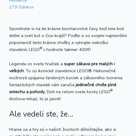
279 článkov
Spomínate si na tie krásne bezstarostné časy, keď sme boli
deťmi a svet bol o čosi krajší? Poďte si so svojimi najmenšími
pripomenúť tieto krásne chvíľky a vyhrajte niekoľko
®
stavebníc LEGO
v hodnote takmer 400€!
Legenda vo svete hračiek a
super zábava pre malých i
veľkých
. To sú ikonické stavebnice LEGO®. Nekonečné
možnosti spájania farebných kociek a zábavného tvorenia
fantastických stavieb vám zaručia
jedinečné chvíle plné
®
smiechu a pohody
. Deti na celom svete kocky LEGO
doslova milujú, to je jasné!
Ale vedeli ste, že...
Hranie sa a hry sú v našich životoch dôležitejšie, ako si