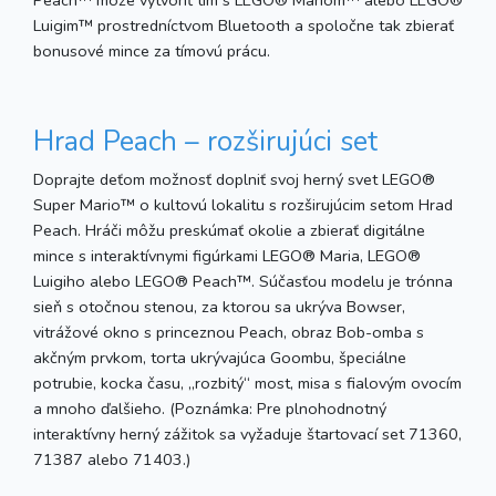
Luigim™ prostredníctvom Bluetooth a spoločne tak zbierať
bonusové mince za tímovú prácu.
Hrad Peach – rozširujúci set
Doprajte deťom možnosť doplniť svoj herný svet LEGO®
Super Mario™ o kultovú lokalitu s rozširujúcim setom Hrad
Peach. Hráči môžu preskúmať okolie a zbierať digitálne
mince s interaktívnymi figúrkami LEGO® Maria, LEGO®
Luigiho alebo LEGO® Peach™. Súčasťou modelu je trónna
sieň s otočnou stenou, za ktorou sa ukrýva Bowser,
vitrážové okno s princeznou Peach, obraz Bob-omba s
akčným prvkom, torta ukrývajúca Goombu, špeciálne
potrubie, kocka času, „rozbitý“ most, misa s fialovým ovocím
a mnoho ďalšieho. (Poznámka: Pre plnohodnotný
interaktívny herný zážitok sa vyžaduje štartovací set 71360,
71387 alebo 71403.)