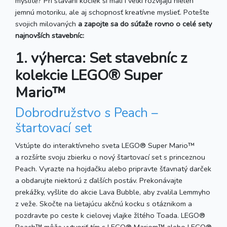
myslíte? Pri stavaní kociek si malí i veľkí rozvíjajú nielen
jemnú motoriku, ale aj schopnosť kreatívne myslieť. Potešte
svojich milovaných
a zapojte sa do súťaže rovno o celé sety
najnovších stavebníc:
1. výherca: Set stavebníc z
kolekcie LEGO® Super
Mario™
Dobrodružstvo s Peach –
štartovací set
Vstúpte do interaktívneho sveta LEGO® Super Mario™
a rozšírte svoju zbierku o nový štartovací set s princeznou
Peach. Vyrazte na hojdačku alebo pripravte šťavnatý darček
a obdarujte niektorú z ďalších postáv. Prekonávajte
prekážky, vyšlite do akcie Lava Bubble, aby zvalila Lemmyho
z veže. Skočte na lietajúcu akčnú kocku s otáznikom a
pozdravte po ceste k cielovej vlajke žltého Toada. LEGO®
Peach™ môže vytvoriť tím s LEGO® Mariom™ alebo LEGO®