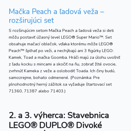
Mačka Peach a ľadová veža –
rozširujúci set
S rozširujúcim setom Mačka Peach a ľadová veža si deti
môžu postaviť úžasný level LEGO® Super Mario™. Set
obsahuje mačací oblečok, vďaka ktorému môže LEGO®
Peach™ šplhať po veži, a nechýbajú ani 3 figúrky LEGO:
Kamek, Toad a mačka Goomba. Hráči majú za úlohu uvoľniť
z ľadu kocku s mincami a skočiť na ňu, zobrať žlté ovocie,
zvrhnúť Kameka z veže a oslobodiť Toada. Ich činy budú,
samozrejme, bohato odmenené. (Poznámka: Pre
plnohodnotný herný zážitok sa vyžaduje štartovací set
71360, 71387 alebo 71403.)
2. a 3. výherca: Stavebnica
LEGO® DUPLO® Divoké