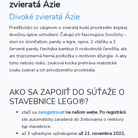
zvieratá Ázie
Divoké zvieratá Ázie
Predškoláci so záujmom o zvieratá budú prostredím ázijskej
divočiny úplne uchvátení. Čakajú ich fascinujúce živočíchy –
slon so sloníčaťom, pandy a tigre, opice, 2 vtáčiky a 2
červené pandy. Nechýba bambus či rozkvitnutá čerešňa, ale
ani trojrozmerná herná podložka s motívom džungle. A aby
toho nebolo málo, zvuková kocka prehráva realistické
zvuky zvierat a ich prirodzeného prostredia.
AKO SA ZAPOJIŤ DO SÚŤAŽE O
STAVEBNICE LEGO®?
stačí sa
zaregistrovať
na našom webe. Po registrácii
ste automaticky zaradená do žrebovania o niektorý
typ stavebnice,
až 3 výherkyne vyžrebujeme
u
ž 21. novembra 2022,