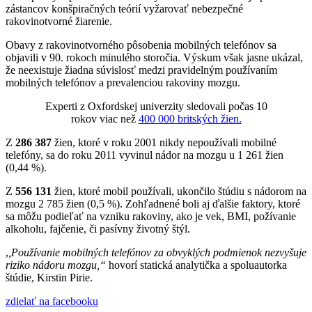
zástancov konšpiračných teórií vyžarovať nebezpečné
rakovinotvorné žiarenie.
Obavy z rakovinotvorného pôsobenia mobilných telefónov sa
objavili v 90. rokoch minulého storočia. Výskum však jasne ukázal,
že neexistuje žiadna súvislosť medzi pravidelným používaním
mobilných telefónov a prevalenciou rakoviny mozgu.
Experti z Oxfordskej univerzity sledovali počas 10
rokov viac než
400 000 britských žien.
Z
286 387
žien, ktoré v roku 2001 nikdy nepoužívali mobilné
telefóny, sa do roku 2011 vyvinul nádor na mozgu u 1 261 žien
(0,44 %).
Z
556 131
žien, ktoré mobil používali, ukončilo štúdiu s nádorom na
mozgu 2 785 žien (0,5 %). Zohľadnené boli aj ďalšie faktory, ktoré
sa môžu podieľať na vzniku rakoviny, ako je vek, BMI, požívanie
alkoholu, fajčenie, či pasívny životný štýl.
,
,Používanie mobilných telefónov za obvyklých podmienok nezvyšuje
riziko nádoru mozgu,“
hovorí statická analytička a spoluautorka
štúdie, Kirstin Pirie.
zdielať
na facebooku