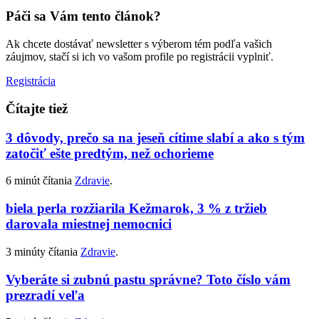
Páči sa Vám tento článok?
Ak chcete dostávať newsletter s výberom tém podľa vašich
záujmov, stačí si ich vo vašom profile po registrácii vyplniť.
Registrácia
Čítajte tiež
3 dôvody, prečo sa na jeseň cítime slabí a ako s tým
zatočiť ešte predtým, než ochorieme
6 minút čítania
Zdravie
.
biela perla rozžiarila Kežmarok, 3 % z tržieb
darovala miestnej nemocnici
3 minúty čítania
Zdravie
.
Vyberáte si zubnú pastu správne? Toto číslo vám
prezradí veľa