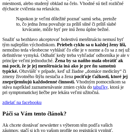
miestnosti, alebo studený obklad na čelo. Vhodné sú tiež rozličné
dýchacie cvičenia na relaxáciu.
Napokon je veľmi dôležité poznať samú seba, pretože
to, čo jedna žena považuje za príliš silné či príliš slabé
krvácanie, môže byť pre inú ženu úplne bežné.
Snažiť sa bezhlavo akceptovať bolestivú menštruáciu nemusí byť
tým najlepším východiskom.
Priebeh cyklu sa u každej ženy líši,
nemožno teda všeobecne vyhlásiť čo ešte je v norme a čo sa z nej už
definitívne vymyká. Odhaliť kedy treba vyhľadať odborníka je ale v
princípe veľmi jednoduché.
Žena by sa naňho mala obrátiť ak
má pocit, že je jej menštruácia iná ako je pre ňu samotnú
typické.
Obzvlášť v prípade, keď už žiadne „domáce medicíny“ či
zmeny životného štýlu nestačia a žena
pociťuje ťažkosti, ktoré jej
znepríjemňujú každodenné činnosti.
Vhodným pomocníkom sa
stáva napríklad zaznamenávanie zmien cyklu do
tabuľky
, ktorá je
pri symptomatickej liečbe pre lekára veľmi užitočná.
zdielať
na facebooku
Páči sa Vám tento článok?
Ak chcete dostávať newsletter s výberom tém podľa vašich
záujmov, stačí si ich vo vašom profile po registrácii vyplniť.