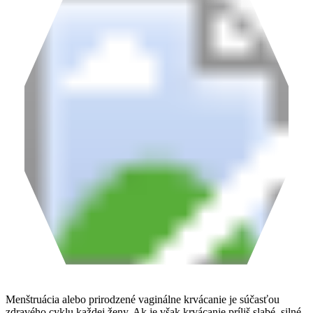
Menštruácia alebo prirodzené vaginálne krvácanie je súčasťou
zdravého cyklu každej ženy. Ak je však krvácanie príliš slabé, silné