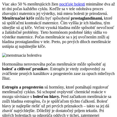
Viac ako 50 % menštrujúcich žien
pociťuje bolesti
minimálne dva až
tri dni počas každého cyklu. Keďže sa v tele odohráva proces
zbavujúci maternicu jej výstelky, istá miera bolesti je prirodzená.
Menštruačné kŕče
môžu byť spôsobené
prostaglandínami,
ktoré
sú spúšťačmi kontrakcií maternice. Čím vyššia je ich hladina, tým
silnejšie sú aj kŕče. Veľmi vysoká hladina môže spôsobiť nevoľnosť
a žalúdočné problémy. Tieto hormónom podobné látky sídlia vo
výstelke maternice. Počas menštruácie sa s jej uvoľnením zníži aj
hladina prostaglandínu v tele. Preto, po prvých dňoch menštruácie
ustúpia aj najsilnejšie kŕče.
Hormonálna nerovnováha počas menštruácie môže spôsobiť aj
bolesť a citlivosť prsníkov
. Estrogén je vtedy zodpovedný za
zväčšenie prsných kanálikov a progesterón zase za opuch mliečnych
žliaz.
Estrogén a progesterón
sú hormóny, ktoré pomáhajú regulovať
menštruačný cyklus. Sú schopné ovplyvniť chemické reakcie v
mozgu súvisiace s
bolesťou hlavy.
Pred začiatkom menštruácie sa
zníži hladina estrogénu, čo je spúšťačom týchto ťažkostí. Bolesť
hlavy je najlepšie riešiť už pri prvých príznakoch – takto sa jej dá
zbaviť najrýchlejšie. Dôležitý je dostatočný príjem tekutín. Pri
silných bolestiach sa odporúča oddych v tichej, zatemnenej