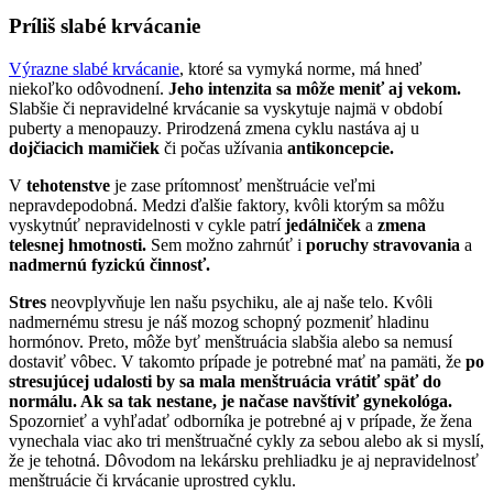
Príliš slabé krvácanie
Výrazne slabé krvácanie
, ktoré sa vymyká norme, má hneď
niekoľko odôvodnení.
Jeho intenzita sa môže meniť aj vekom.
Slabšie či nepravidelné krvácanie sa vyskytuje najmä v období
puberty a menopauzy. Prirodzená zmena cyklu nastáva aj u
dojčiacich mamičiek
či počas užívania
antikoncepcie.
V
tehotenstve
je zase prítomnosť menštruácie veľmi
nepravdepodobná. Medzi ďalšie faktory, kvôli ktorým sa môžu
vyskytnúť nepravidelnosti v cykle patrí
jedálniček
a
zmena
telesnej hmotnosti.
Sem možno zahrnúť i
poruchy stravovania
a
nadmernú fyzickú činnosť.
Stres
neovplyvňuje len našu psychiku, ale aj naše telo. Kvôli
nadmernému stresu je náš mozog schopný pozmeniť hladinu
hormónov. Preto, môže byť menštruácia slabšia alebo sa nemusí
dostaviť vôbec. V takomto prípade je potrebné mať na pamäti, že
po
stresujúcej udalosti by sa mala menštruácia vrátiť späť do
normálu. Ak sa tak nestane, je načase navštíviť gynekológa.
Spozornieť a vyhľadať odborníka je potrebné aj v prípade, že žena
vynechala viac ako tri menštruačné cykly za sebou alebo ak si myslí,
že je tehotná. Dôvodom na lekársku prehliadku je aj nepravidelnosť
menštruácie či krvácanie uprostred cyklu.