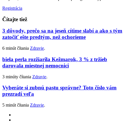
Registrácia
Čítajte tiež
3 dôvody, prečo sa na jeseň cítime slabí a ako s tým
zatočiť ešte predtým, než ochorieme
6 minút čítania
Zdravie
.
biela perla rozžiarila Kežmarok, 3 % z tržieb
darovala miestnej nemocnici
3 minúty čítania
Zdravie
.
Vyberáte si zubnú pastu správne? Toto číslo vám
prezradí veľa
5 minút čítania
Zdravie
.