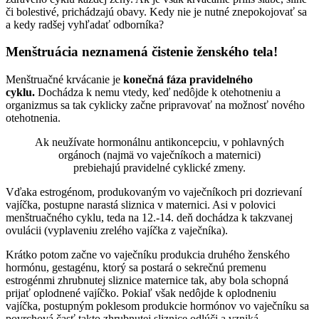
či bolestivé, prichádzajú obavy. Kedy nie je nutné znepokojovať sa
a kedy radšej vyhľadať odborníka?
Menštruácia neznamená čistenie ženského tela!
Menštruačné krvácanie je
konečná fáza pravidelného
cyklu.
Dochádza k nemu vtedy, keď nedôjde k otehotneniu a
organizmus sa tak cyklicky začne pripravovať na možnosť nového
otehotnenia.
Ak neužívate hormonálnu antikoncepciu, v pohlavných
orgánoch (najmä vo vaječníkoch a maternici)
prebiehajú pravidelné cyklické zmeny.
Vďaka estrogénom, produkovaným vo vaječníkoch pri dozrievaní
vajíčka, postupne narastá sliznica v maternici. Asi v polovici
menštruačného cyklu, teda na 12.-14. deň dochádza k takzvanej
ovulácii (vyplaveniu zrelého vajíčka z vaječníka).
Krátko potom začne vo vaječníku produkcia druhého ženského
hormónu, gestagénu, ktorý sa postará o sekrečnú premenu
estrogénmi zhrubnutej sliznice maternice tak, aby bola schopná
prijať oplodnené vajíčko. Pokiaľ však nedôjde k oplodneniu
vajíčka, postupným poklesom produkcie hormónov vo vaječníku sa
povrchová časť takto zhrubnutej sliznice odlúči a vzniká