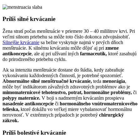
Príliš silné krvácanie
Žena stratí počas menštruácie v priemere 30 – 40 mililitrov krvi. Pri
veľmi silnom priebehu sa môže toto číslo dokonca zdvojnásobiť.
Silnejšie krvácanie
sa bežne vyskytuje najmä v prvých dňoch
menštruácie. K silnému krvácaniu môže dôjsť aj pri
zmene
antikoncepcie
, ale aj pri užívaní iných
farmaceutík,
ktoré zasahujú
do prirodzeného priebehu cyklu.
Ak sa intenzita menštruácie dostane do štádia, kedy zabraňuje
vykonávaniu každodenných činností, je potrebné spozornieť.
Abnormálne silné menštruačné krvácanie,
teda
menorágia
,
môže byť indikátorom závažných zdravotných problémov ako je
mimomaternicové tehotenstvo, potrat, hormonálne problémy,
či
polypy maternice.
V boji s nadmerným krvácaním prospieva
nasadenie antikoncepcie
či
hormonálneho vnútromaternicového
telieska,
ktoré dokážu vo veľkej miere vybalansovať hormonálnu
nerovnosť. V extrémnych prípadoch je potrebný
chirurgický
zákrok.
Príliš bolestivé krvácanie