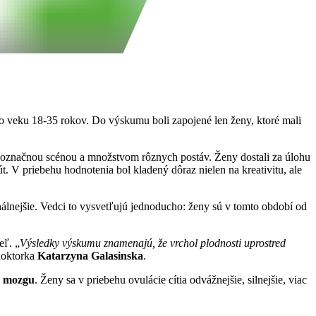
o veku 18-35 rokov. Do výskumu boli zapojené len ženy, ktoré mali
ednoznačnou scénou a množstvom rôznych postáv. Ženy dostali za úlohu
t. V priebehu hodnotenia bol kladený dôraz nielen na kreativitu, ale
nálnejšie. Vedci to vysvetľujú jednoducho: ženy sú v tomto období od
eľ. „
Výsledky výskumu znamenajú, že vrchol plodnosti uprostred
 doktorka
Katarzyna Galasinska
.
v mozgu
. Ženy sa v priebehu ovulácie cítia odvážnejšie, silnejšie, viac