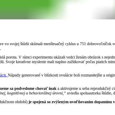
ve vo svojej štúdii skúmali menštruačný cyklus u 751 dobrovoľníčok v
u.
ávislá porota. V rámci experimentu ukázali vedci ženám obrázok s nej
adli. Svoje kreatívne myslenie mali naplno zužitkovať počas piatich minú
ácii.
Nápady generované v blízkosti ovulácie boli rozmanitejšie a origi
ačneme sa podvedome chovať inak
a aktivujeme u seba reprodukčný ci
lnej, kognitívnej a behaviorálnej úrovni,“
uviedla spoluautorka štúdie,
dukčnom období)
je spojená so zvýšeným uvoľňovaním dopamínu 