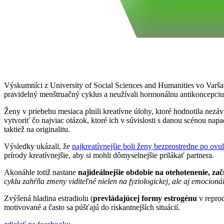
Výskumníci z University of Social Sciences and Humanities vo Varša
pravidelný menštruačný cyklus a neužívali hormonálnu antikoncepci
Ženy v priebehu mesiaca plnili kreatívne úlohy, ktoré hodnotila nez
vytvoriť čo najviac otázok, ktoré ich v súvislosti s danou scénou nap
taktiež na originalitu.
Výsledky ukázali, že
najkreatívnejšie boli ženy bezprostredne po ovul
prírody kreatívnejšie, aby si mohli dômyselnejšie prilákať partnera.
Akonáhle totiž nastane
najideálnejšie obdobie na otehotenenie, z
cyklu zahŕňa zmeny viditeľné nielen na fyziologickej, ale aj emocioná
Zvýšená hladina estradiolu (
prevládajúcej formy estrogénu
v repro
motivované a často sa púšťajú do riskantnejších situácií.