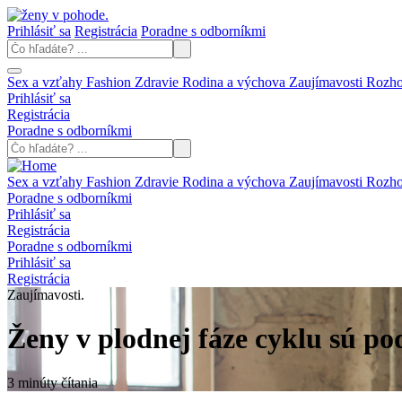
Prihlásiť sa
Registrácia
Poradne s odborníkmi
Sex a vzťahy
Fashion
Zdravie
Rodina a výchova
Zaujímavosti
Rozh
Prihlásiť sa
Registrácia
Poradne s odborníkmi
Sex a vzťahy
Fashion
Zdravie
Rodina a výchova
Zaujímavosti
Rozh
Poradne s odborníkmi
Prihlásiť sa
Registrácia
Poradne s odborníkmi
Prihlásiť sa
Registrácia
Zaujímavosti.
Ženy v plodnej fáze cyklu sú po
3 minúty čítania