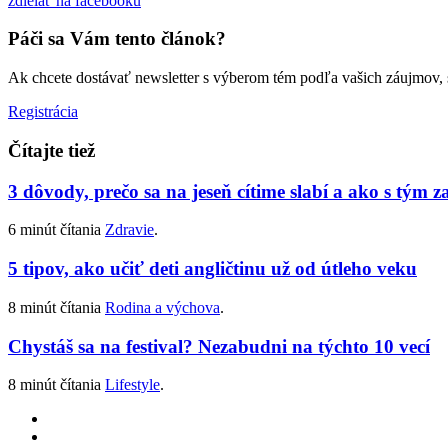
zdielať
na facebooku
Páči sa Vám tento článok?
Ak chcete dostávať newsletter s výberom tém podľa vašich záujmov, sta
Registrácia
Čítajte tiež
3 dôvody, prečo sa na jeseň cítime slabí a ako s tým z
6 minút čítania
Zdravie
.
5 tipov, ako učiť deti angličtinu už od útleho veku
8 minút čítania
Rodina a výchova
.
Chystáš sa na festival? Nezabudni na týchto 10 vecí
8 minút čítania
Lifestyle
.