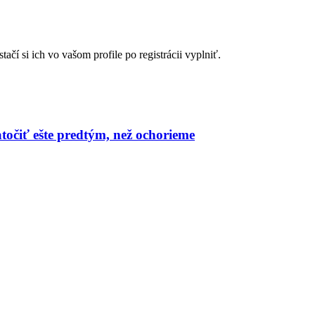
čí si ich vo vašom profile po registrácii vyplniť.
atočiť ešte predtým, než ochorieme