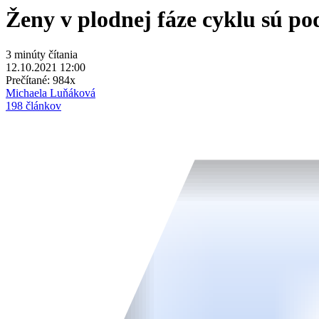
Ženy v plodnej fáze cyklu sú po
3 minúty čítania
12.10.2021 12:00
Prečítané:
984x
Michaela Luňáková
198 článkov