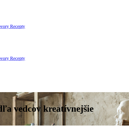
ovory
Recepty
ovory
Recepty
dľa vedcov kreatívnejšie