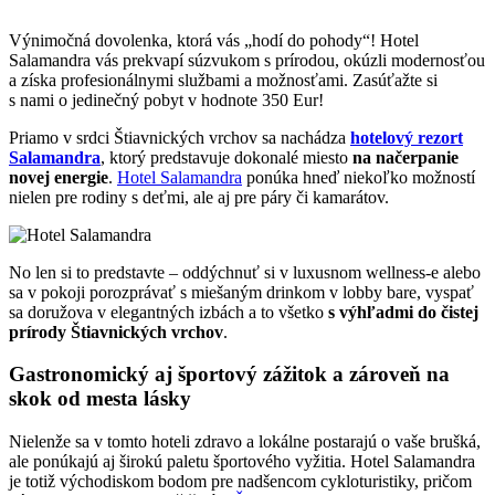
Výnimočná dovolenka, ktorá vás „hodí do pohody“! Hotel
Salamandra vás prekvapí súzvukom s prírodou, okúzli modernosťou
a získa profesionálnymi službami a možnosťami. Zasúťažte si
s nami o jedinečný pobyt v hodnote 350 Eur!
Priamo v srdci Štiavnických vrchov sa nachádza
hotelový rezort
Salamandra
, ktorý predstavuje dokonalé miesto
na načerpanie
novej energie
.
Hotel Salamandra
ponúka hneď niekoľko možností
nielen pre rodiny s deťmi, ale aj pre páry či kamarátov.
No len si to predstavte – oddýchnuť si v luxusnom wellness-e alebo
sa v pokoji porozprávať s miešaným drinkom v lobby bare, vyspať
sa doružova v elegantných izbách a to všetko
s výhľadmi do čistej
prírody Štiavnických vrchov
.
Gastronomický aj športový zážitok a zároveň na
skok od mesta lásky
Nielenže sa v tomto hoteli zdravo a lokálne postarajú o vaše brušká,
ale ponúkajú aj širokú paletu športového vyžitia. Hotel Salamandra
je totiž východiskom bodom pre nadšencom cykloturistiky, pričom