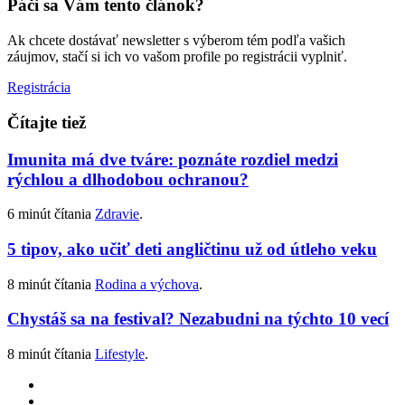
Páči sa Vám tento článok?
Ak chcete dostávať newsletter s výberom tém podľa vašich
záujmov, stačí si ich vo vašom profile po registrácii vyplniť.
Registrácia
Čítajte tiež
Imunita má dve tváre: poznáte rozdiel medzi
rýchlou a dlhodobou ochranou?
6 minút čítania
Zdravie
.
5 tipov, ako učiť deti angličtinu už od útleho veku
8 minút čítania
Rodina a výchova
.
Chystáš sa na festival? Nezabudni na týchto 10 vecí
8 minút čítania
Lifestyle
.