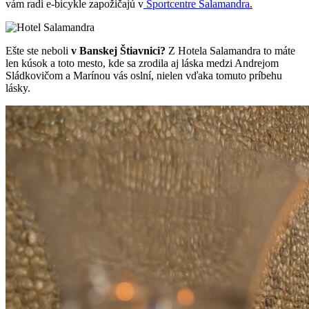
vám radi e-bicykle zapožičajú v
Športcentre Salamandra
.
Ešte ste neboli
v Banskej Štiavnici?
Z Hotela Salamandra to máte
len kúsok a toto mesto, kde sa zrodila aj láska medzi Andrejom
Sládkovičom a Marínou vás oslní, nielen vďaka tomuto príbehu
lásky.