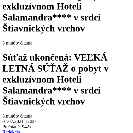
exkluzívnom Hoteli
Salamandra**** v srdci
Štiavnických vrchov
3 minúty čítania
Súťaž ukončená: VEĽKÁ
LETNÁ SÚŤAŽ o pobyt v
exkluzívnom Hoteli
Salamandra**** v srdci
Štiavnických vrchov
3 minúty čítania
01.07.2021 12:00
Prečítané:
942x
Redakcia