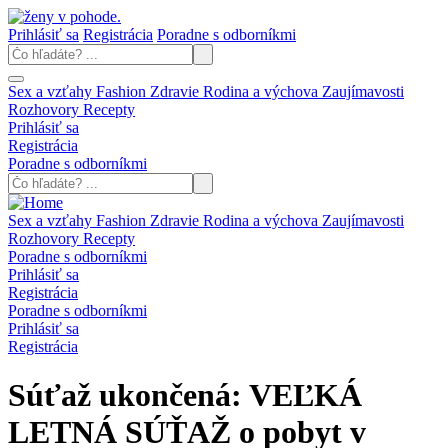
Prihlásiť sa
Registrácia
Poradne s odborníkmi
Sex a vzťahy
Fashion
Zdravie
Rodina a výchova
Zaujímavosti
Rozhovory
Recepty
Prihlásiť sa
Registrácia
Poradne s odborníkmi
Sex a vzťahy
Fashion
Zdravie
Rodina a výchova
Zaujímavosti
Rozhovory
Recepty
Poradne s odborníkmi
Prihlásiť sa
Registrácia
Poradne s odborníkmi
Prihlásiť sa
Registrácia
Súťaž ukončená: VEĽKÁ
LETNÁ SÚŤAŽ o pobyt v