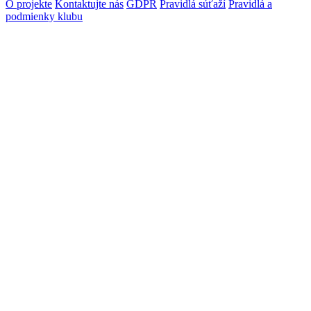
O projekte
Kontaktujte nás
GDPR
Pravidlá súťaží
Pravidlá a
podmienky klubu