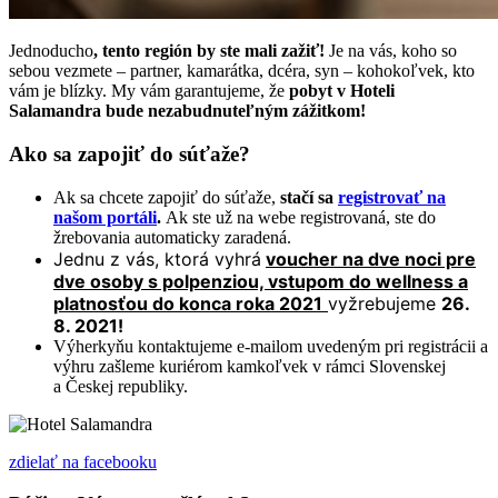
Jednoducho
, tento región by ste mali zažiť!
Je na vás, koho so
sebou vezmete – partner, kamarátka, dcéra, syn – kohokoľvek, kto
vám je blízky. My vám garantujeme, že
pobyt v Hoteli
Salamandra bude nezabudnuteľným zážitkom!
Ako sa zapojiť do súťaže?
Ak sa chcete zapojiť do súťaže,
stačí sa
registrovať na
našom portáli
.
Ak ste už na webe registrovaná, ste do
žrebovania automaticky zaradená.
Jednu z vás, ktorá vyhrá
voucher
na dve noci pre
dve osoby s polpenziou, vstupom do wellness a
platnosťou do konca roka 2021
vyžrebujeme
26.
8. 2021!
Výherkyňu kontaktujeme e-mailom uvedeným pri registrácii a
výhru zašleme kuriérom kamkoľvek v rámci Slovenskej
a Českej republiky.
zdielať
na facebooku