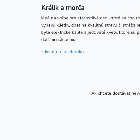
Králik a morča
Ideálna voľba pre starostlivé deti, ktoré sa chc
výbavu klietky, dbať na kvalitnú stravu či strážiť
byte elektrické káble a jedovaté kvety, ktoré sú
ďalšími nákladmi.
zdielať
na facebooku
Ak chcete dostávať newsl