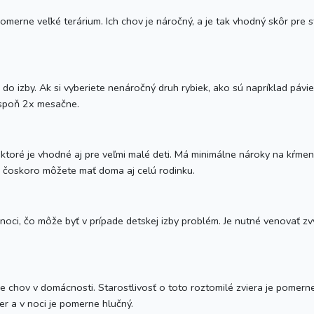
omerne veľké terárium. Ich chov je náročný, a je tak vhodný skôr pre st
do izby. Ak si vyberiete nenáročný druh rybiek, ako sú napríklad pávie 
 aspoň 2x mesačne.
oré je vhodné aj pre veľmi malé deti. Má minimálne nároky na kŕmenie
k čoskoro môžete mať doma aj celú rodinku.
 noci, čo môže byť v prípade detskej izby problém. Je nutné venovať z
 chov v domácnosti. Starostlivosť o toto roztomilé zviera je pomerne
er a v noci je pomerne hlučný.