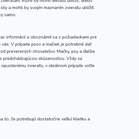
vieratám, ktoré by mohli dieťaťu ublížiť, alebo
ily a mohli by svojím maznaním zvieraťu ublížiť.
ky samo.
jviac informácií a oboznámiť sa s požiadavkami pre
 vás. V prípade psov a mačiek je potrebné dať
od preverených chovateľov. Mačky, psy a ďalšie
v s predchádzajúcou skúsenosťou. Vždy sa
opustenému zvieraťu, v ideálnom prípade voľte
a to, že potrebujú dostatočne veľkú klietku a