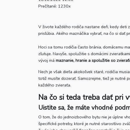
Prečítané:
1230x
V živote každého rodiča nastane deň, kedy deti 
prisľúbia. Akého maznáčika vybrať, na čo si dať 
Hoci sa tomu rodičia často bránia, domácemu maz
zľutuje. Navyše, spolužitie s domácimi zvieratkam
vývoj má
maznanie, hranie a spolužitie so zvierať
Nech je však dieťa akokoľvek staré, rodičia musia 
totiž musíte dozerať. Samozrejme, tiež je nutné p
každého zvieraťa.
Na čo si teda treba dať pri 
Uistite sa, že máte vhodné pod
O tom, že do jednoizbového bytu nie je úplne vho
špecifické potreby, ktoré je nutné starostlivo zvá