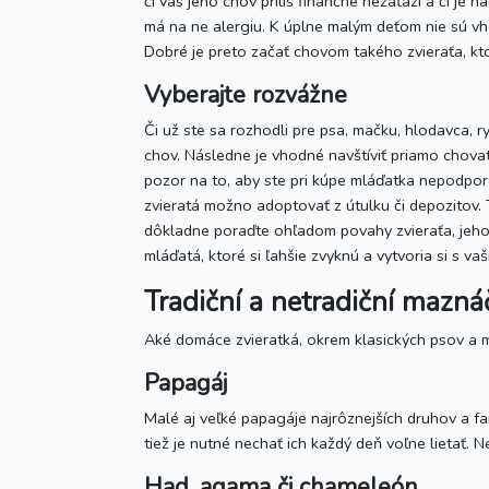
či vás jeho chov príliš finančne nezaťaží a či je
má na ne alergiu. K úplne malým deťom nie sú vhod
Dobré je preto začať chovom takého zvieraťa, kto
Vyberajte rozvážne
Či už ste sa rozhodli pre psa, mačku, hlodavca, r
chov. Následne je vhodné navštíviť priamo chova
pozor na to, aby ste pri kúpe mláďatka nepodpor
zvieratá možno adoptovať z útulku či depozitov.
dôkladne poraďte ohľadom povahy zvieraťa, jeh
mláďatá, ktoré si ľahšie zvyknú a vytvoria si s
Tradiční a netradiční mazná
Aké domáce zvieratká, okrem klasických psov a m
Papagáj
Malé aj veľké papagáje najrôznejších druhov a fa
tiež je nutné nechať ich každý deň voľne lietať.
Had, agama či chameleón