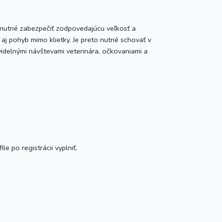
e nutné zabezpečiť zodpovedajúcu veľkosť a
jú aj pohyb mimo klietky. Je preto nutné schovať v
videlnými návštevami veterinára, očkovaniami a
e po registrácii vyplniť.