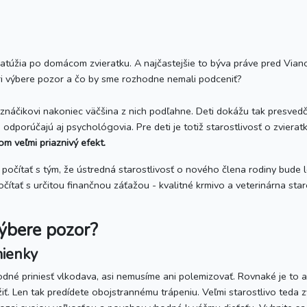
zatúžia po domácom zvieratku. A najčastejšie to býva práve pred Vian
pri výbere pozor a čo by sme rozhodne nemali podceniť?
náčikovi nakoniec väčšina z nich podľahne. Deti dokážu tak presvedči
i odporúčajú aj psychológovia. Pre deti je totiž starostlivosť o zviera
om veľmi priaznivý efekt.
počítať s tým, že ústredná starostlivosť o nového člena rodiny bude le
očítať s určitou finančnou záťažou - kvalitné krmivo a veterinárna sta
výbere pozor?
mienky
dné priniesť vlkodava, asi nemusíme ani polemizovať. Rovnaké je to a
žiť. Len tak predídete obojstrannému trápeniu. Veľmi starostlivo teda z