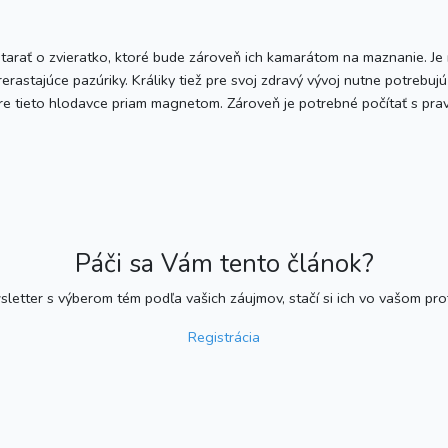
ú starať o zvieratko, ktoré bude zároveň ich kamarátom na maznanie. J
 prerastajúce pazúriky. Králiky tiež pre svoj zdravý vývoj nutne potrebu
 pre tieto hlodavce priam magnetom. Zároveň je potrebné počítať s pra
Páči sa Vám tento článok?
etter s výberom tém podľa vašich záujmov, stačí si ich vo vašom profil
Registrácia