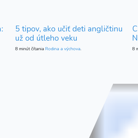
:
5 tipov, ako učiť deti angličtinu
C
už od útleho veku
N
8 minút čítania
Rodina a výchova
.
8 m