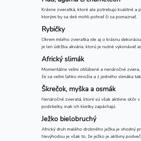
Krásne zvieratká, ktoré ale potrebujú kvalitné a p
ktorými by sa deti mohli pohrať či sa pomaznať.
Rybičky
Okrem milého zvieratka ide aj o krásnu dekoráciu 
je len údržba akvária, ktorú je nutné vykonávať
Africký slimák
Momentálne veľmi obľúbené a nenáročné zviera, kt
že sa veľmi ľahko množia a z jedného slimáka ta
Škrečok, myška a osmák
Nenáročné zvieratá, ktoré sú však aktívne skôr v
podstielky, inak ich klietky zapáchajú.
Ježko bielobruchý
Africký druh malého drobného ježka je vhodný pre
Nevýhodou je však to, že ježko je aktívny podveč