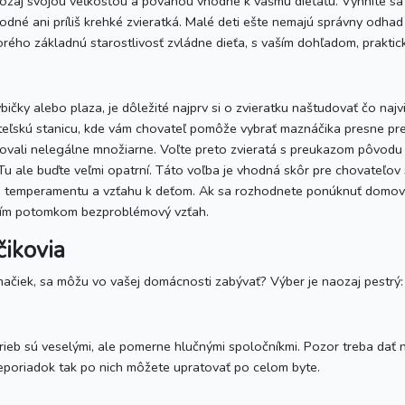
 naozaj svojou veľkosťou a povahou vhodné k vášmu dieťaťu. Vyhnite sa z
né ani príliš krehké zvieratká. Malé deti ešte nemajú správny odhad s
rého základnú starostlivosť zvládne dieťa, s vaším dohľadom, praktic
ybičky alebo plaza, je dôležité najprv si o zvieratku naštudovať čo na
teľskú stanicu, kde vám chovateľ pomôže vybrať maznáčika presne pre
ovali nelegálne množiarne. Voľte preto zvieratá s preukazom pôvodu 
 Tu ale buďte veľmi opatrní. Táto voľba je vhodná skôr pre chovateľo
o temperamentu a vzťahu k deťom. Ak sa rozhodnete ponúknuť domov 
 vaším potomkom bezproblémový vzťah.
čikovia
ačiek, sa môžu vo vašej domácnosti zabývať? Výber je naozaj pestrý:
rieb sú veselými, ale pomerne hlučnými spoločníkmi. Pozor treba dať n
 Neporiadok tak po nich môžete upratovať po celom byte.