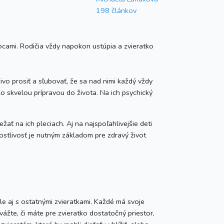
198 článkov
ocami. Rodičia vždy napokon ustúpia a zvieratko
vo prosiť a sľubovať, že sa nad nimi každý vždy
tko skvelou prípravou do života. Na ich psychický
žať na ich pleciach. Aj na najspoľahlivejšie deti
rostlivosť je nutným základom pre zdravý život
le aj s ostatnými zvieratkami. Každé má svoje
vážte, či máte pre zvieratko dostatočný priestor,