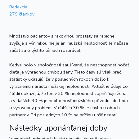
Redakcia
279 článkov
Množstvo pacientov s rakovinou prostaty sa rapídne
zvyšuje a výnimkou nie je ani mužská neplodnosť. Je načase
začať sa o týchto témach rozprávať.
Kedysi bolo v spoločnosti zaužívané, že neschopnosť počať
dieťa je výhradnou chybou ženy. Tieto časy sú však preč,
štatistiky ukazujú, že v posledných rokoch došlo k
výraznému nárastu mužskej neplodnosti. Aktuálne údaje zo
štúdií dokazujú, že len v 30 % neplodnosť zapríčiňuje žena
a v ďalších 30 % je neplodnosť mužského pôvodu. Ide teda
o vyrovnaný problém. V ďalších 30 % je chyba u oboch
partnerov. Pri posledných 10 % sa príčinu určiť nedarí.
Následky uponáhľanej doby
V mnohých prípadoch lekári nevedia, čo spôsobuje