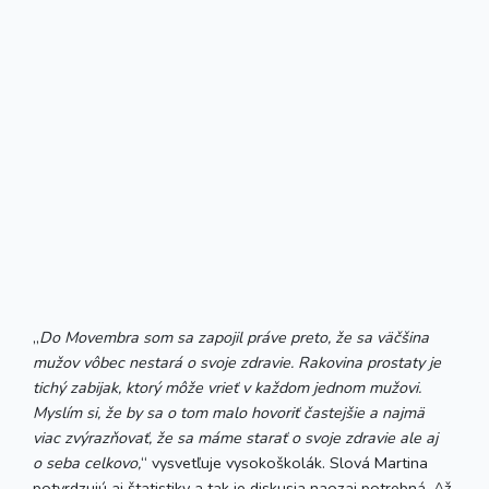
„
Do Movembra som sa zapojil práve preto, že sa väčšina
mužov vôbec nestará o svoje zdravie. Rakovina prostaty je
tichý zabijak, ktorý môže vrieť v každom jednom mužovi.
Myslím si, že by sa o tom malo hovoriť častejšie a najmä
viac zvýrazňovať, že sa máme starať o svoje zdravie ale aj
o seba celkovo,
“ vysvetľuje vysokoškolák. Slová Martina
potvrdzujú aj štatistiky a tak je diskusia naozaj potrebná. Až