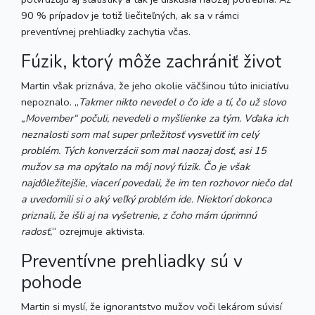
90 % prípadov je totiž liečiteľných, ak sa v rámci
preventívnej prehliadky zachytia včas.
Fúzik, ktorý môže zachrániť život
Martin však priznáva, že jeho okolie väčšinou túto iniciatívu
nepoznalo. „
Takmer nikto nevedel o čo ide a tí, čo už slovo
„Movember“ počuli, nevedeli o myšlienke za tým. Vďaka ich
neznalosti som mal super príležitosť vysvetliť im celý
problém. Tých konverzácii som mal naozaj dosť, asi 15
mužov sa ma opýtalo na môj nový fúzik. Čo je však
najdôležitejšie, viacerí povedali, že im ten rozhovor niečo dal
a uvedomili si o aký veľký problém ide. Niektorí dokonca
priznali, že išli aj na vyšetrenie, z čoho mám úprimnú
radosť,
“ ozrejmuje aktivista.
Preventívne prehliadky sú v
pohode
Martin si myslí, že ignorantstvo mužov voči lekárom súvisí