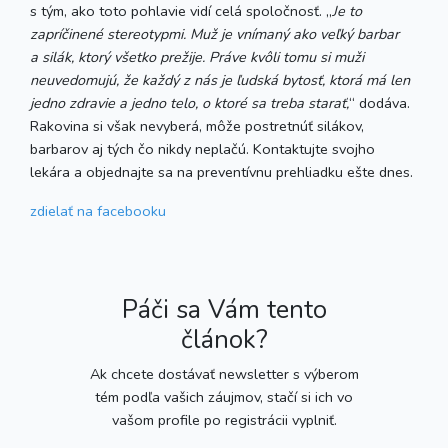
s tým, ako toto pohlavie vidí celá spoločnosť. „
Je to
zapríčinené stereotypmi. Muž je vnímaný ako veľký barbar
a silák, ktorý všetko prežije. Práve kvôli tomu si muži
neuvedomujú, že každý z nás je ľudská bytosť, ktorá má len
jedno zdravie a jedno telo, o ktoré sa treba starať,
“ dodáva.
Rakovina si však nevyberá, môže postretnúť silákov,
barbarov aj tých čo nikdy neplačú. Kontaktujte svojho
lekára a objednajte sa na preventívnu prehliadku ešte dnes.
zdielať
na facebooku
Páči sa Vám tento
článok?
Ak chcete dostávať newsletter s výberom
tém podľa vašich záujmov, stačí si ich vo
vašom profile po registrácii vyplniť.