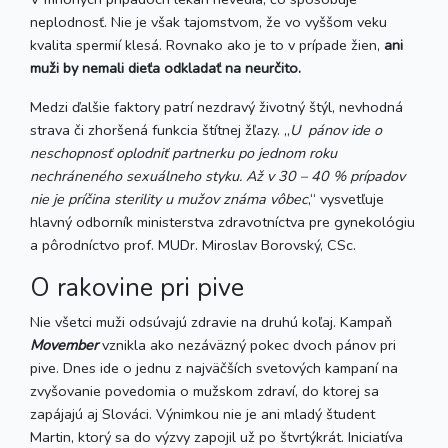
neplodnosť. Nie je však tajomstvom, že vo vyššom veku
kvalita spermií klesá. Rovnako ako je to v prípade žien,
ani
muži by nemali dieťa odkladať na neurčito.
Medzi ďalšie faktory patrí nezdravý životný štýl, nevhodná
strava či zhoršená funkcia štítnej žľazy. „
U pánov ide o
neschopnosť oplodniť partnerku po jednom roku
nechráneného sexuálneho styku. Až v 30 – 40 % prípadov
nie je príčina sterility u mužov známa vôbec
,“ vysvetľuje
hlavný odborník ministerstva zdravotníctva pre gynekológiu
a pôrodníctvo prof. MUDr. Miroslav Borovský, CSc.
O rakovine pri pive
Nie všetci muži odsúvajú zdravie na druhú koľaj. Kampaň
Movember
vznikla ako nezáväzný pokec dvoch pánov pri
pive. Dnes ide o jednu z najväčších svetových kampaní na
zvyšovanie povedomia o mužskom zdraví, do ktorej sa
zapájajú aj Slováci. Výnimkou nie je ani mladý študent
Martin, ktorý sa do výzvy zapojil už po štvrtýkrát. Iniciatíva