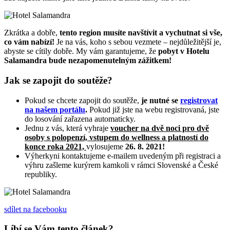
Zkrátka a dobře,
tento region musíte navštívit a vychutnat si vše,
co vám nabízí!
Je na vás, koho s sebou vezmete – nejdůležitější je,
abyste se cítily dobře. My vám garantujeme, že
pobyt v Hotelu
Salamandra bude nezapomenutelným zážitkem!
Jak se zapojit do soutěže?
Pokud se chcete zapojit do soutěže,
je nutné se
registrovat
na našem portálu
.
Pokud již jste na webu registrovaná, jste
do losování zařazena automaticky.
Jednu z vás, která vyhraje
voucher
na dvě noci pro dvě
osoby s polopenzí, vstupem do wellness a platností do
konce roka 2021,
vylosujeme
26. 8. 2021!
Výherkyni kontaktujeme e-mailem uvedeným při registraci a
výhru zašleme kurýrem kamkoli v rámci Slovenské a České
republiky.
sdílet
na facebooku
Líbí se Vám tento článek?