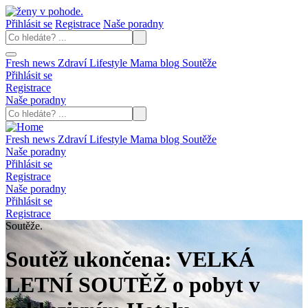
Přihlásit se
Registrace
Naše poradny
Fresh news
Zdraví
Lifestyle
Mama blog
Soutěže
Přihlásit se
Registrace
Naše poradny
Fresh news
Zdraví
Lifestyle
Mama blog
Soutěže
Naše poradny
Přihlásit se
Registrace
Naše poradny
Přihlásit se
Registrace
Soutěže.
Soutěž ukončena: VELKÁ
LETNÍ SOUTĚŽ o pobyt v