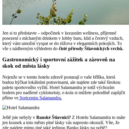
Jen si to představte – odpočinek v luxusním wellness, příjemné
posezení s míchaným drinkem v lobby baru, klid a čerstvý vzduch,
který vám umožní vyspat se do růžova v elegantních pokojích. To
vše s nádherným výhledem do
čisté přírody Štiavnických vrchů.
Gastronomický i sportovní zážitek a zároveň na
skok od města lásky
Nejenže se v tomto hotelu zdravě postarají o vaše bříška, která
budou hýčkat lokálními potravinami, ale najdete zde také širokou
paletu sportovního vyžití. Hotel Salamandra je totiž výchozím
bodem pro nadšené cykloturisty, e-kola si můžete pohodlně zapůjčit
přímo ve
Sortcentru Salamandra
.
Ještě jste nebyly v
Banské Štiavnici?
Z Hotelu Salamandra to máte
jen kousek a toto město plné lásky vás naprosto okouzlí. Víte, že
zde najdete mimo jiné také jedinou Banku lásky na světě?