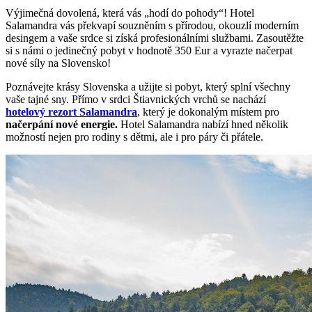
Výjimečná dovolená, která vás „hodí do pohody“! Hotel
Salamandra vás překvapí souzněním s přírodou, okouzlí moderním
desingem a vaše srdce si získá profesionálními službami. Zasoutěžte
si s námi o jedinečný pobyt v hodnotě 350 Eur a vyrazte načerpat
nové síly na Slovensko!
Poznávejte krásy Slovenska a užijte si pobyt, který splní všechny
vaše tajné sny. Přímo v srdci Štiavnických vrchů se nachází
hotelový rezort Salamandra
, který je dokonalým místem pro
načerpání nové energie.
Hotel Salamandra nabízí hned několik
možností nejen pro rodiny s dětmi, ale i pro páry či přátele.