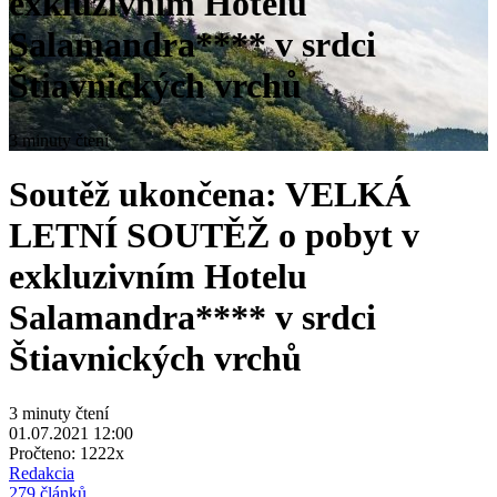
exkluzivním Hotelu
Salamandra**** v srdci
Štiavnických vrchů
3 minuty čtení
Soutěž ukončena: VELKÁ
LETNÍ SOUTĚŽ o pobyt v
exkluzivním Hotelu
Salamandra**** v srdci
Štiavnických vrchů
3 minuty čtení
01.07.2021 12:00
Pročteno:
1222x
Redakcia
279 článků