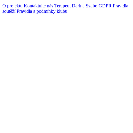
O projektu
Kontaktujte nás
Terapeut Darina Szabo
GDPR
Pravidla
soutěží
Pravidla a podmínky klubu