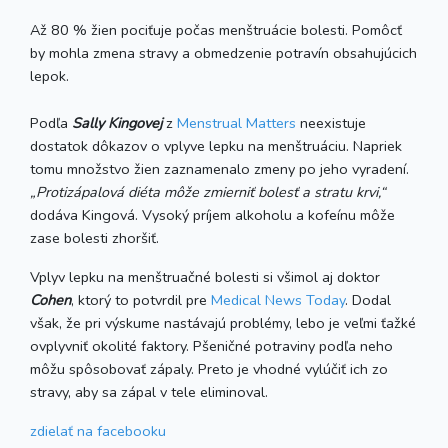
Až 80 % žien pociťuje počas menštruácie bolesti. Pomôcť
by mohla zmena stravy a obmedzenie potravín obsahujúcich
lepok.
Podľa
Sally Kingovej
z
Menstrual Matters
neexistuje
dostatok dôkazov o vplyve lepku na menštruáciu. Napriek
tomu množstvo žien zaznamenalo zmeny po jeho vyradení.
„Protizápalová diéta môže zmierniť bolesť a stratu krvi,“
dodáva Kingová. Vysoký príjem alkoholu a kofeínu môže
zase bolesti zhoršiť.
Vplyv lepku na menštruačné bolesti si všimol aj doktor
Cohen
, ktorý to potvrdil pre
Medical News Today
. Dodal
však, že pri výskume nastávajú problémy, lebo je veľmi ťažké
ovplyvniť okolité faktory. Pšeničné potraviny podľa neho
môžu spôsobovať zápaly. Preto je vhodné vylúčiť ich zo
stravy, aby sa zápal v tele eliminoval.
zdielať
na facebooku