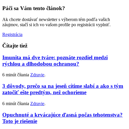
Páči sa Vám tento článok?
Ak chcete dostávať newsletter s výberom tém podľa vašich
záujmov, stačí si ich vo vašom profile po registrácii vyplniť.
Registrácia
Čítajte tiež
Imunita má dve tváre: poznáte rozdiel medzi
rýchlou a dlhodobou ochranou?
6 minút čítania
Zdravie
.
3 dôvody, prečo sa na jeseň cítime slabí a ako s tým
zatočiť ešte predtým, než ochorieme
6 minút čítania
Zdravie
.
Opuchnuté a krvácajúce ďasná počas tehotenstva?
Toto je riešenie