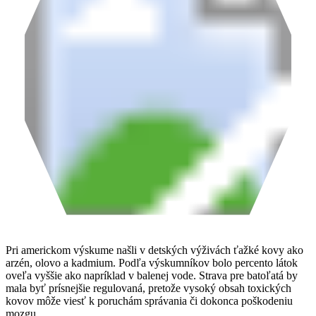
Pri americkom výskume našli v detských výživách ťažké kovy ako
arzén, olovo a kadmium. Podľa výskumníkov bolo percento látok
oveľa vyššie ako napríklad v balenej vode. Strava pre batoľatá by
mala byť prísnejšie regulovaná, pretože vysoký obsah toxických
kovov môže viesť k poruchám správania či dokonca poškodeniu
mozgu.